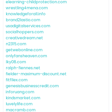
elearning-childprotection.com
wrestling4mena.com
knowledgeforall.info
brand2lastio.com
usadigitalservices.com
socialhoppers.com
creativedream.net
n2315.com
getwebonline.com
onlyfansheaven.com
lky08.com
ralph-fiennes.net
fielder-maximum-discount.net
fitfllex.com
genesisbusinesscredit.com
inforuang.com
kindsmarket.com
luvelylife.com
macramb.com