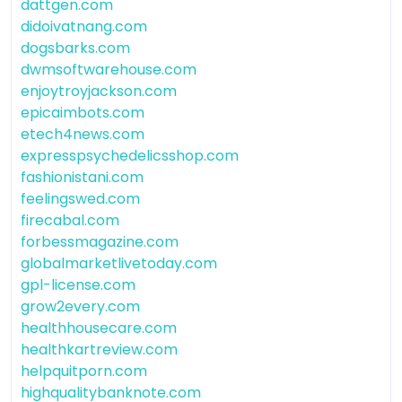
dattgen.com
didoivatnang.com
dogsbarks.com
dwmsoftwarehouse.com
enjoytroyjackson.com
epicaimbots.com
etech4news.com
expresspsychedelicsshop.com
fashionistani.com
feelingswed.com
firecabal.com
forbessmagazine.com
globalmarketlivetoday.com
gpl-license.com
grow2every.com
healthhousecare.com
healthkartreview.com
helpquitporn.com
highqualitybanknote.com