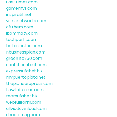
uae-times.com
gamerifys.com
inspiratif.net
vsmsnetworks.com
offthem.com
ibommatv.com
techporfit.com
bekasionline.com
nbusinessplan.com
greenlife360.com
cantshoutitout.com
expressufabet.biz
mypuertoplata.net
thepioneerxpress.com
howtofixissue.com
teamufabet.biz
webfullform.com
allviddownload.com
decorsmag.com