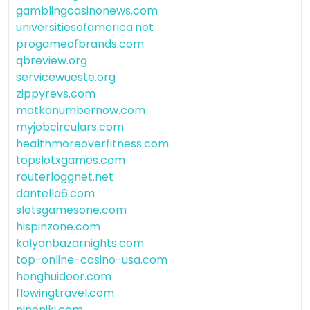
gamblingcasinonews.com
universitiesofamerica.net
progameofbrands.com
qbreview.org
servicewueste.org
zippyrevs.com
matkanumbernow.com
myjobcirculars.com
healthmoreoverfitness.com
topslotxgames.com
routerloggnet.net
dantella6.com
slotsgamesone.com
hispinzone.com
kalyanbazarnights.com
top-online-casino-usa.com
honghuidoor.com
flowingtravel.com
nineniki.com