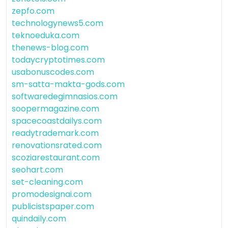
zepfo.com
technologynews5.com
teknoeduka.com
thenews-blog.com
todaycryptotimes.com
usabonuscodes.com
sm-satta-makta-gods.com
softwaredegimnasios.com
soopermagazine.com
spacecoastdailys.com
readytrademark.com
renovationsrated.com
scoziarestaurant.com
seohart.com
set-cleaning.com
promodesignai.com
publicistspaper.com
quindaily.com