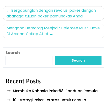
Post
Bergabunglah dengan revolusi poker dengan
navigation
abangqq: tujuan poker pamungkas Anda
Mengapa Hematqq Menjadi Suplemen Must-Have
Di Arsenal Setiap Atlet
Search
Search
Recent Posts
Membuka Rahasia Poker88: Panduan Pemula
10 Strategi Poker Teratas untuk Pemula