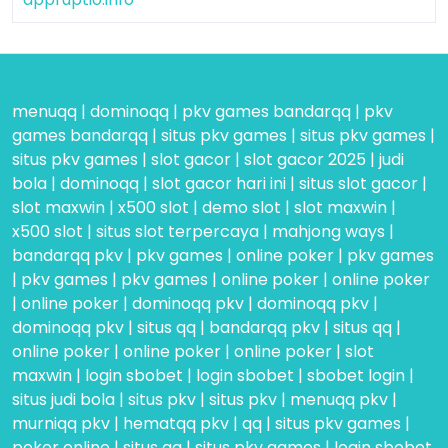
menuqq
|
dominoqq
|
pkv games bandarqq
|
pkv
games bandarqq
|
situs pkv games
|
situs pkv games
|
situs pkv games
|
slot gacor
|
slot gacor 2025
|
judi
bola
|
dominoqq
|
slot gacor hari ini
|
situs slot gacor
|
slot maxwin
|
x500 slot
|
demo slot
|
slot maxwin
|
x500 slot
|
situs slot terpercaya
|
mahjong ways
|
bandarqq pkv
|
pkv games
|
online poker
|
pkv games
|
pkv games
|
pkv games
|
online poker
|
online poker
|
online poker
|
dominoqq pkv
|
dominoqq pkv
|
dominoqq pkv
|
situs qq
|
bandarqq pkv
|
situs qq
|
online poker
|
online poker
|
online poker
|
slot
maxwin
|
login sbobet
|
login sbobet
|
sbobet login
|
situs judi bola
|
situs pkv
|
situs pkv
|
menuqq pkv
|
murniqq pkv
|
hematqq pkv
|
qq
|
situs pkv games
|
poker online
|
situs qq
|
situs pkv games
|
login sbobet