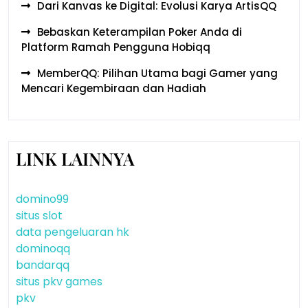
Dari Kanvas ke Digital: Evolusi Karya ArtisQQ
Bebaskan Keterampilan Poker Anda di
Platform Ramah Pengguna Hobiqq
MemberQQ: Pilihan Utama bagi Gamer yang
Mencari Kegembiraan dan Hadiah
LINK LAINNYA
domino99
situs slot
data pengeluaran hk
dominoqq
bandarqq
situs pkv games
pkv