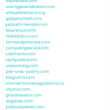
webnshare.com
overlygeneralization.com
ethiopianetwork.org
gadgetsmesh.com
justicefornevada.com
leisuretours.info
hellotbsbro.com
farmandpetscare.com
computingservice.info
caiofracini.com
techpositive.info
unseonrang.com
pak-urdu-poetry.com
blogcetra.com
internetmarketingsolutions.co
ollystvs.com
globalnewscx.com
dogslives.com
pdfbookplanet.com