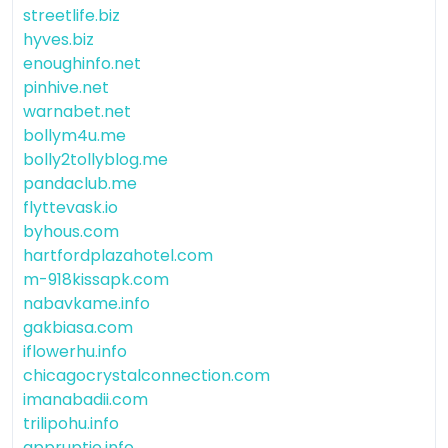
streetlife.biz
hyves.biz
enoughinfo.net
pinhive.net
warnabet.net
bollym4u.me
bolly2tollyblog.me
pandaclub.me
flyttevask.io
byhous.com
hartfordplazahotel.com
m-918kissapk.com
nabavkame.info
gakbiasa.com
iflowerhu.info
chicagocrystalconnection.com
imanabadii.com
trilipohu.info
appruptio.info