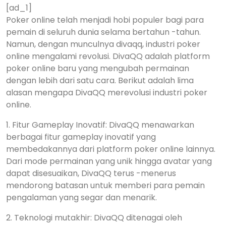
[ad_1]
Poker online telah menjadi hobi populer bagi para
pemain di seluruh dunia selama bertahun -tahun.
Namun, dengan munculnya divaqq, industri poker
online mengalami revolusi. DivaQQ adalah platform
poker online baru yang mengubah permainan
dengan lebih dari satu cara. Berikut adalah lima
alasan mengapa DivaQQ merevolusi industri poker
online.
1. Fitur Gameplay Inovatif: DivaQQ menawarkan
berbagai fitur gameplay inovatif yang
membedakannya dari platform poker online lainnya.
Dari mode permainan yang unik hingga avatar yang
dapat disesuaikan, DivaQQ terus -menerus
mendorong batasan untuk memberi para pemain
pengalaman yang segar dan menarik.
2. Teknologi mutakhir: DivaQQ ditenagai oleh