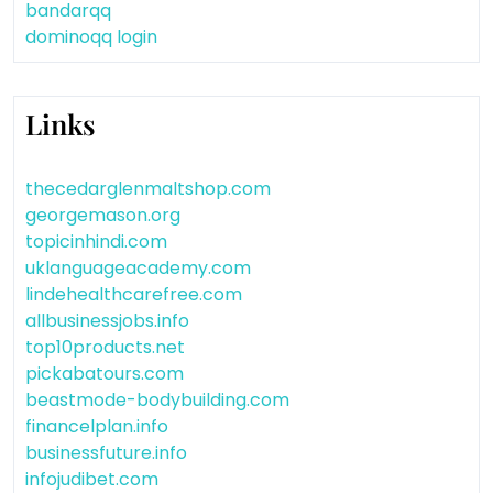
bandarqq
dominoqq login
Links
thecedarglenmaltshop.com
georgemason.org
topicinhindi.com
uklanguageacademy.com
lindehealthcarefree.com
allbusinessjobs.info
top10products.net
pickabatours.com
beastmode-bodybuilding.com
financelplan.info
businessfuture.info
infojudibet.com