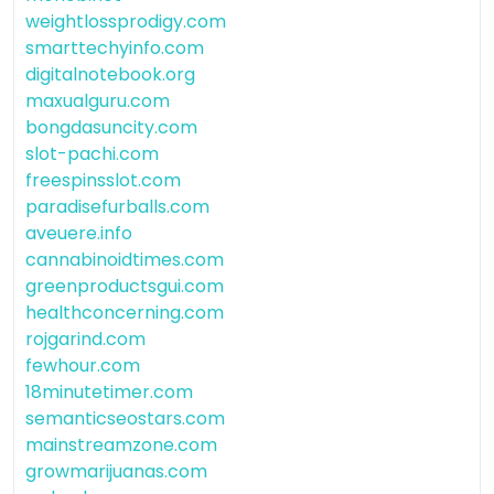
weightlossprodigy.com
smarttechyinfo.com
digitalnotebook.org
maxualguru.com
bongdasuncity.com
slot-pachi.com
freespinsslot.com
paradisefurballs.com
aveuere.info
cannabinoidtimes.com
greenproductsgui.com
healthconcerning.com
rojgarind.com
fewhour.com
18minutetimer.com
semanticseostars.com
mainstreamzone.com
growmarijuanas.com