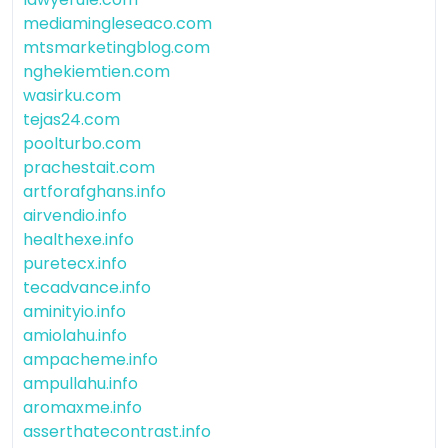
mediamingleseaco.com
mtsmarketingblog.com
nghekiemtien.com
wasirku.com
tejas24.com
poolturbo.com
prachestait.com
artforafghans.info
airvendio.info
healthexe.info
puretecx.info
tecadvance.info
aminityio.info
amiolahu.info
ampacheme.info
ampullahu.info
aromaxme.info
asserthatecontrast.info