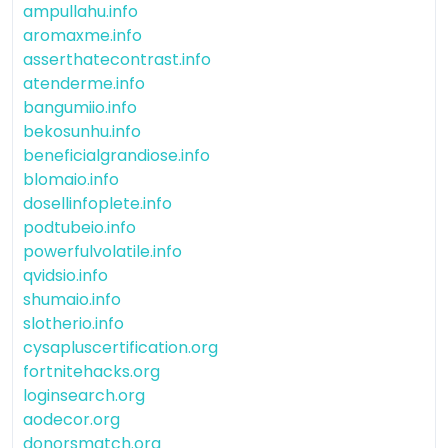
ampullahu.info
aromaxme.info
asserthatecontrast.info
atenderme.info
bangumiio.info
bekosunhu.info
beneficialgrandiose.info
blomaio.info
dosellinfoplete.info
podtubeio.info
powerfulvolatile.info
qvidsio.info
shumaio.info
slotherio.info
cysapluscertification.org
fortnitehacks.org
loginsearch.org
aodecor.org
donorsmatch.org