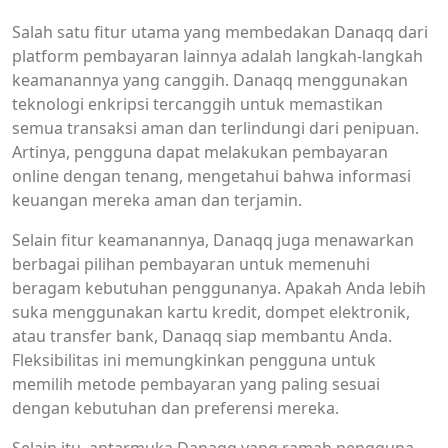
Salah satu fitur utama yang membedakan Danaqq dari
platform pembayaran lainnya adalah langkah-langkah
keamanannya yang canggih. Danaqq menggunakan
teknologi enkripsi tercanggih untuk memastikan
semua transaksi aman dan terlindungi dari penipuan.
Artinya, pengguna dapat melakukan pembayaran
online dengan tenang, mengetahui bahwa informasi
keuangan mereka aman dan terjamin.
Selain fitur keamanannya, Danaqq juga menawarkan
berbagai pilihan pembayaran untuk memenuhi
beragam kebutuhan penggunanya. Apakah Anda lebih
suka menggunakan kartu kredit, dompet elektronik,
atau transfer bank, Danaqq siap membantu Anda.
Fleksibilitas ini memungkinkan pengguna untuk
memilih metode pembayaran yang paling sesuai
dengan kebutuhan dan preferensi mereka.