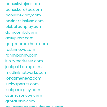
bonuskyfojea.com
bonuskorokee.com
bonusgexipoy.com
casinorelaxluxe.com
clubetechplay.com
domdombd.com
dailyplayz.com
getprocrackhere.com
fastinnews.com
fannybanny.com
ifinitymarketer.com
jackpotkoning.com
modlinknetworks.com
longtimenewz.com
luckysportss.com
luckpeakplay.com
usamicronews.com
grofashion.com
pokemongoevolutioncalc.com