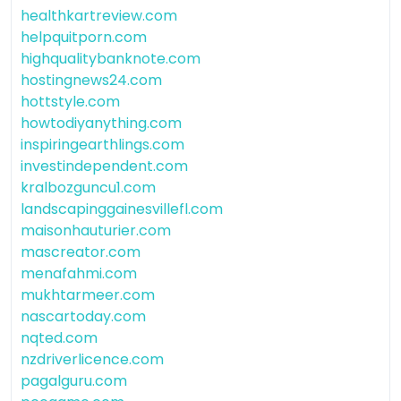
healthkartreview.com
helpquitporn.com
highqualitybanknote.com
hostingnews24.com
hottstyle.com
howtodiyanything.com
inspiringearthlings.com
investindependent.com
kralbozguncu1.com
landscapinggainesvillefl.com
maisonhauturier.com
mascreator.com
menafahmi.com
mukhtarmeer.com
nascartoday.com
nqted.com
nzdriverlicence.com
pagalguru.com