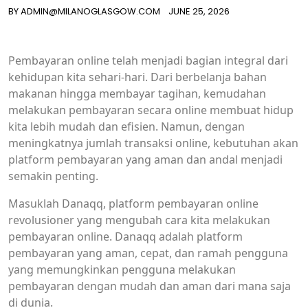
BY
ADMIN@MILANOGLASGOW.COM
JUNE 25, 2026
Pembayaran online telah menjadi bagian integral dari
kehidupan kita sehari-hari. Dari berbelanja bahan
makanan hingga membayar tagihan, kemudahan
melakukan pembayaran secara online membuat hidup
kita lebih mudah dan efisien. Namun, dengan
meningkatnya jumlah transaksi online, kebutuhan akan
platform pembayaran yang aman dan andal menjadi
semakin penting.
Masuklah Danaqq, platform pembayaran online
revolusioner yang mengubah cara kita melakukan
pembayaran online. Danaqq adalah platform
pembayaran yang aman, cepat, dan ramah pengguna
yang memungkinkan pengguna melakukan
pembayaran dengan mudah dan aman dari mana saja
di dunia.