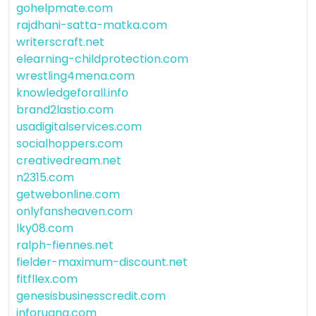
gohelpmate.com
rajdhani-satta-matka.com
writerscraft.net
elearning-childprotection.com
wrestling4mena.com
knowledgeforall.info
brand2lastio.com
usadigitalservices.com
socialhoppers.com
creativedream.net
n2315.com
getwebonline.com
onlyfansheaven.com
lky08.com
ralph-fiennes.net
fielder-maximum-discount.net
fitfllex.com
genesisbusinesscredit.com
inforuang.com