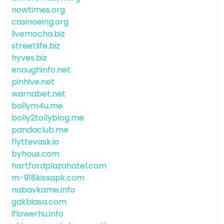
nowtimes.org
casinoeing.org
livemocha.biz
streetlife.biz
hyves.biz
enoughinfo.net
pinhive.net
warnabet.net
bollym4u.me
bolly2tollyblog.me
pandaclub.me
flyttevask.io
byhous.com
hartfordplazahotel.com
m-918kissapk.com
nabavkame.info
gakbiasa.com
iflowerhu.info