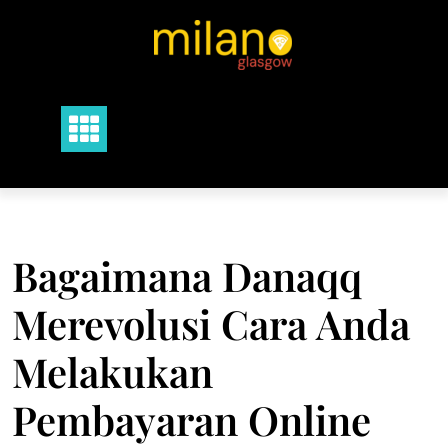
Skip
to
content
Bagaimana Danaqq
Merevolusi Cara Anda
Melakukan
Pembayaran Online