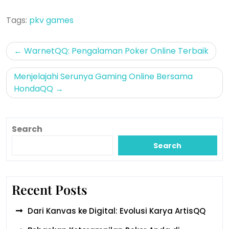
Tags:
pkv games
Post
WarnetQQ: Pengalaman Poker Online Terbaik
navigation
Menjelajahi Serunya Gaming Online Bersama
HondaQQ
Search
Search
Recent Posts
Dari Kanvas ke Digital: Evolusi Karya ArtisQQ