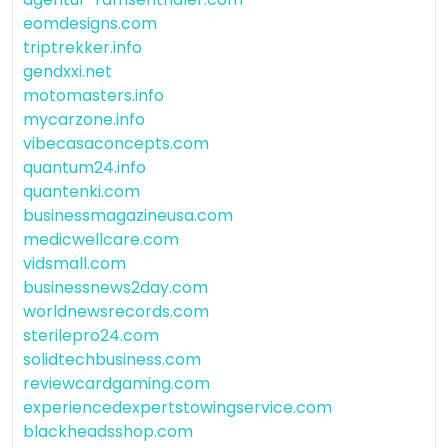
eomdesigns.com
triptrekker.info
gendxxi.net
motomasters.info
mycarzone.info
vibecasaconcepts.com
quantum24.info
quantenki.com
businessmagazineusa.com
medicwellcare.com
vidsmall.com
businessnews2day.com
worldnewsrecords.com
sterilepro24.com
solidtechbusiness.com
reviewcardgaming.com
experiencedexpertstowingservice.com
blackheadsshop.com