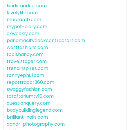
kindsmarket.com
luvelylife.com
macramb.com
mypet-diary.com
oxweekly.com
panamacitydeckcontractors.com
westfashions.com
toolshandy.com
travelstager.com
trendinspires.com
rannyephul.com
reportradar360.com
swaggyfashion.com
taraftariumtv10.com
questionquery.com
bodybuildinglegend.com
brilliant-nails.com
dandr-photography.com