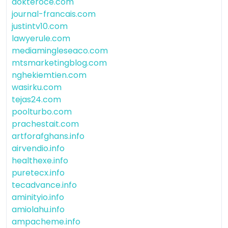
dokteroce.com
journal-francais.com
justintv10.com
lawyerule.com
mediamingleseaco.com
mtsmarketingblog.com
nghekiemtien.com
wasirku.com
tejas24.com
poolturbo.com
prachestait.com
artforafghans.info
airvendio.info
healthexe.info
puretecx.info
tecadvance.info
aminityio.info
amiolahu.info
ampacheme.info