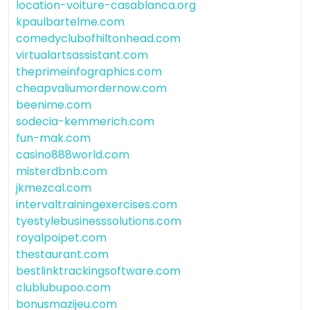
location-voiture-casablanca.org
kpaulbartelme.com
comedyclubofhiltonhead.com
virtualartsassistant.com
theprimeinfographics.com
cheapvaliumordernow.com
beenime.com
sodecia-kemmerich.com
fun-mak.com
casino888world.com
misterdbnb.com
jkmezcal.com
intervaltrainingexercises.com
tyestylebusinesssolutions.com
royalpoipet.com
thestaurant.com
bestlinktrackingsoftware.com
clublubupoo.com
bonusmazijeu.com