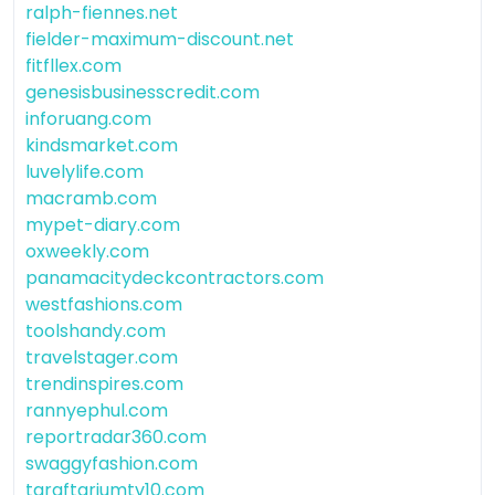
ralph-fiennes.net
fielder-maximum-discount.net
fitfllex.com
genesisbusinesscredit.com
inforuang.com
kindsmarket.com
luvelylife.com
macramb.com
mypet-diary.com
oxweekly.com
panamacitydeckcontractors.com
westfashions.com
toolshandy.com
travelstager.com
trendinspires.com
rannyephul.com
reportradar360.com
swaggyfashion.com
taraftariumtv10.com