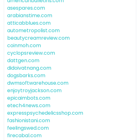
americanbulletins.com
asespares.com
arabianstime.com
atticabblues.com
autometropolist.com
beautycreamreview.com
coinmoh.com
cyclopsreview.com
dattgen.com
didoivatnang.com
dogsbarks.com
dwmsoftwarehouse.com
enjoytroyjackson.com
epicaimbots.com
etech4news.com
expresspsychedelicsshop.com
fashionistani.com
feelingswed.com
firecabal.com