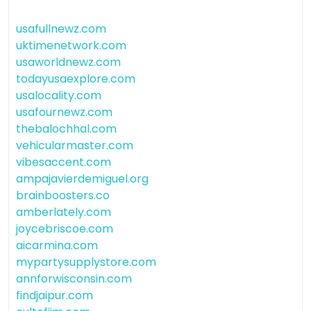
usafullnewz.com
uktimenetwork.com
usaworldnewz.com
todayusaexplore.com
usalocality.com
usafournewz.com
thebalochhal.com
vehicularmaster.com
vibesaccent.com
ampajavierdemiguel.org
brainboosters.co
amberlately.com
joycebriscoe.com
aicarmina.com
mypartysupplystore.com
annforwisconsin.com
findjaipur.com