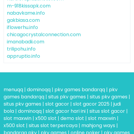
m-918kissapk.com
nabavkame.info
gakbiasa.com
iflowerhu.info
chicagocrystalconnection.com
imanabadii.com
trilipohu.info
appruptio.info
menuqq
|
dominoqq
|
pkv games bandarqq
|
pkv
games bandarqq
|
situs pkv games
|
situs pkv games
|
situs pkv games
|
slot gacor
|
slot gacor 2025
|
judi
bola
|
dominoqq
|
slot gacor hari ini
|
situs slot gacor
|
slot maxwin
|
x500 slot
|
demo slot
|
slot maxwin
|
x500 slot
|
situs slot terpercaya
|
mahjong ways
|
bandarqq pkv
|
pkv games
|
online poker
|
pkv games