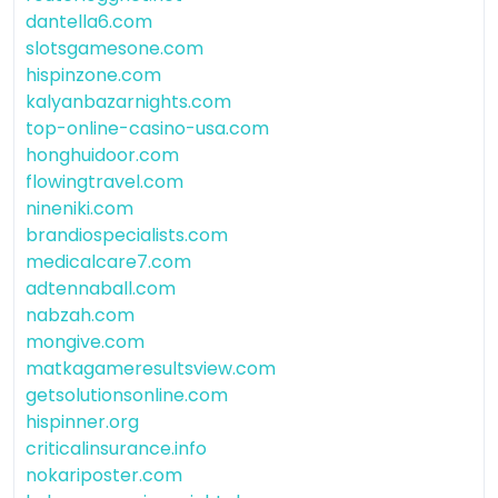
dantella6.com
slotsgamesone.com
hispinzone.com
kalyanbazarnights.com
top-online-casino-usa.com
honghuidoor.com
flowingtravel.com
nineniki.com
brandiospecialists.com
medicalcare7.com
adtennaball.com
nabzah.com
mongive.com
matkagameresultsview.com
getsolutionsonline.com
hispinner.org
criticalinsurance.info
nokariposter.com