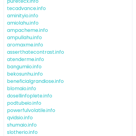
puretecx.info
tecadvance.info
aminityio.info
amiolahu.info
ampacheme.info
ampullahu.info
aromaxme.info
asserthatecontrast.info
atenderme.info
bangumiio.info
bekosunhu.info
beneficialgrandiose.info
blomaio.info
dosellinfoplete.info
podtubeio.info
powerfulvolatile.info
qvidsio.info
shumaio.info
slotherio.info