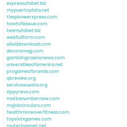
expressufabet.biz
mypuertoplata.net
thepioneerxpress.com
howtofixissue.com
teamufabet.biz
webfullform.com
allviddownload.com
decorsmag.com
gamblingcasinonews.com
universitiesofamerica.net
progameofbrands.com
qbreview.org
servicewueste.org
zippyrevs.com
matkanumbernow.com
myjobcirculars.com
healthmoreoverfitness.com
topslotxgames.com
routerloggnet.net