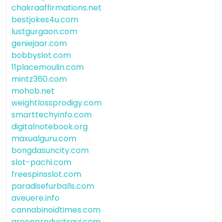
chakraaffirmations.net
bestjokes4u.com
lustgurgaon.com
geniejaar.com
bobbyslot.com
11placemoulin.com
mintz360.com
mohob.net
weightlossprodigy.com
smarttechyinfo.com
digitalnotebook.org
maxualguru.com
bongdasuncity.com
slot-pachi.com
freespinsslot.com
paradisefurballs.com
aveuere.info
cannabinoidtimes.com
greenproductsgui.com