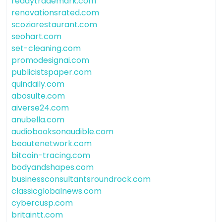
readytrademark.com
renovationsrated.com
scoziarestaurant.com
seohart.com
set-cleaning.com
promodesignai.com
publicistspaper.com
quindaily.com
abosulte.com
aiverse24.com
anubella.com
audiobooksonaudible.com
beautenetwork.com
bitcoin-tracing.com
bodyandshapes.com
businessconsultantsroundrock.com
classicglobalnews.com
cybercusp.com
britaintt.com