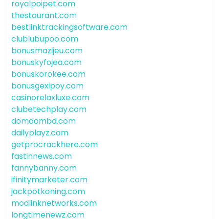
royalpoipet.com
thestaurant.com
bestlinktrackingsoftware.com
clublubupoo.com
bonusmazijeu.com
bonuskyfojea.com
bonuskorokee.com
bonusgexipoy.com
casinorelaxluxe.com
clubetechplay.com
domdombd.com
dailyplayz.com
getprocrackhere.com
fastinnews.com
fannybanny.com
ifinitymarketer.com
jackpotkoning.com
modlinknetworks.com
longtimenewz.com