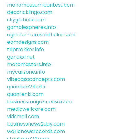
monomousumicontest.com
deadricklingo.com
skyglobefx.com
gamblespherex.info
agentur-ramsenthaler.com
eomdesigns.com
triptrekker.info
gendxxi.net
motomasters.info
mycarzone.info
vibecasaconcepts.com
quantum24.info
quantenki.com
businessmagazineusa.com
medicwellcare.com
vidsmall.com
businessnews2day.com
worldnewsrecords.com
sterilepro24.com