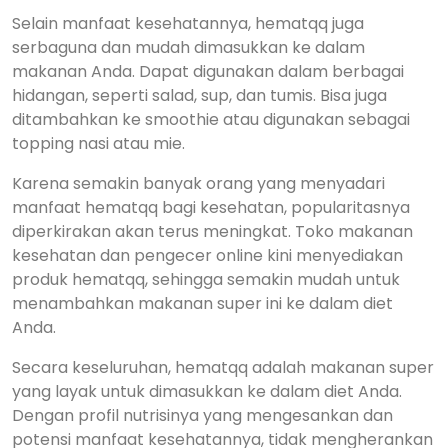
Selain manfaat kesehatannya, hematqq juga
serbaguna dan mudah dimasukkan ke dalam
makanan Anda. Dapat digunakan dalam berbagai
hidangan, seperti salad, sup, dan tumis. Bisa juga
ditambahkan ke smoothie atau digunakan sebagai
topping nasi atau mie.
Karena semakin banyak orang yang menyadari
manfaat hematqq bagi kesehatan, popularitasnya
diperkirakan akan terus meningkat. Toko makanan
kesehatan dan pengecer online kini menyediakan
produk hematqq, sehingga semakin mudah untuk
menambahkan makanan super ini ke dalam diet
Anda.
Secara keseluruhan, hematqq adalah makanan super
yang layak untuk dimasukkan ke dalam diet Anda.
Dengan profil nutrisinya yang mengesankan dan
potensi manfaat kesehatannya, tidak mengherankan