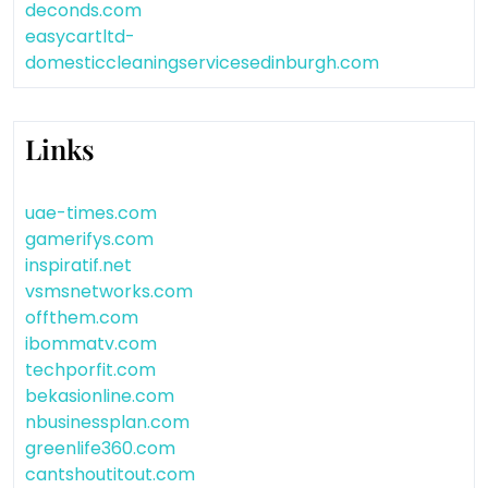
deconds.com
easycartltd-
domesticcleaningservicesedinburgh.com
Links
uae-times.com
gamerifys.com
inspiratif.net
vsmsnetworks.com
offthem.com
ibommatv.com
techporfit.com
bekasionline.com
nbusinessplan.com
greenlife360.com
cantshoutitout.com