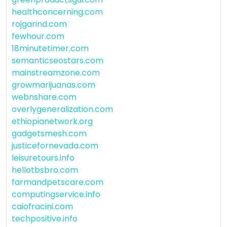
healthconcerning.com
rojgarind.com
fewhour.com
18minutetimer.com
semanticseostars.com
mainstreamzone.com
growmarijuanas.com
webnshare.com
overlygeneralization.com
ethiopianetwork.org
gadgetsmesh.com
justicefornevada.com
leisuretours.info
hellotbsbro.com
farmandpetscare.com
computingservice.info
caiofracini.com
techpositive.info