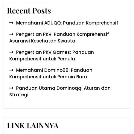
Recent Posts
Memahami ADUQQ: Panduan Komprehensif
Pengertian PKV: Panduan Komprehensif
Asuransi Kesehatan Swasta
Pengertian PKV Games: Panduan
Komprehensif untuk Pemula
Memahami Domino99: Panduan
Komprehensif untuk Pemain Baru
Panduan Utama Dominoqq: Aturan dan
Strategi
LINK LAINNYA