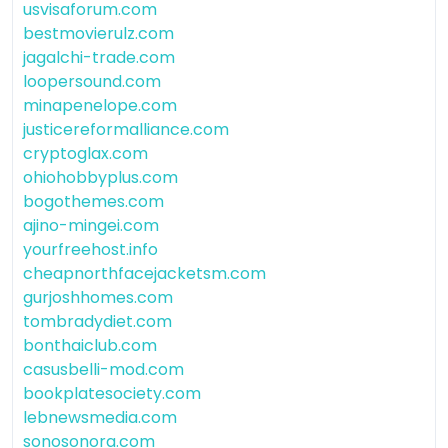
usvisaforum.com
bestmovierulz.com
jagalchi-trade.com
loopersound.com
minapenelope.com
justicereformalliance.com
cryptoglax.com
ohiohobbyplus.com
bogothemes.com
ajino-mingei.com
yourfreehost.info
cheapnorthfacejacketsm.com
gurjoshhomes.com
tombradydiet.com
bonthaiclub.com
casusbelli-mod.com
bookplatesociety.com
lebnewsmedia.com
sonosonora.com