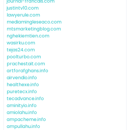
journal-francais.com
justintv10.com
lawyerule.com
mediamingleseaco.com
mtsmarketingblog.com
nghekiemtien.com
wasirku.com
tejas24.com
poolturbo.com
prachestait.com
artforafghans.info
airvendio.info
healthexe.info
puretecx.info
tecadvance.info
aminityio.info
amiolahu.info
ampacheme.info
ampullahu.info