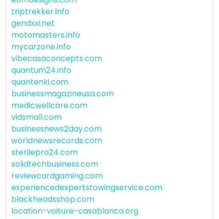
triptrekker.info
gendxxi.net
motomasters.info
mycarzone.info
vibecasaconcepts.com
quantum24.info
quantenki.com
businessmagazineusa.com
medicwellcare.com
vidsmall.com
businessnews2day.com
worldnewsrecords.com
sterilepro24.com
solidtechbusiness.com
reviewcardgaming.com
experiencedexpertstowingservice.com
blackheadsshop.com
location-voiture-casablanca.org