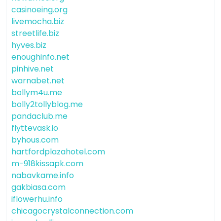
casinoeing.org
livemocha.biz
streetlife.biz
hyves.biz
enoughinfo.net
pinhive.net
warnabet.net
bollym4u.me
bolly2tollyblog.me
pandaclub.me
flyttevask.io
byhous.com
hartfordplazahotel.com
m-918kissapk.com
nabavkame.info
gakbiasa.com
iflowerhu.info
chicagocrystalconnection.com