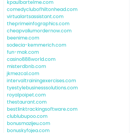
kpaulbartelme.com
comedyclubofhiltonhead.com
virtualartsassistant.com
theprimeinfographics.com
cheapvaliumordernow.com
beenime.com
sodecia-kemmerich.com
fun-mak.com
casino888world.com
misterdbnb.com
jkmezcal.com
intervaltrainingexercises.com
tyestylebusinesssolutions.com
royalpoipet.com
thestaurant.com
bestlinktrackingsoftware.com
clublubupoo.com
bonusmazijeu.com
bonuskyfojea.com