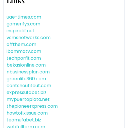
Links
uae-times.com
gamerifys.com
inspiratif.net
vsmsnetworks.com
offthem.com
ibommatv.com
techporfit.com
bekasionline.com
nbusinessplan.com
greenlife360.com
cantshoutitout.com
expressufabet.biz
mypuertoplata.net
thepioneerxpress.com
howtofixissue.com
teamufabet.biz
webfullform.com