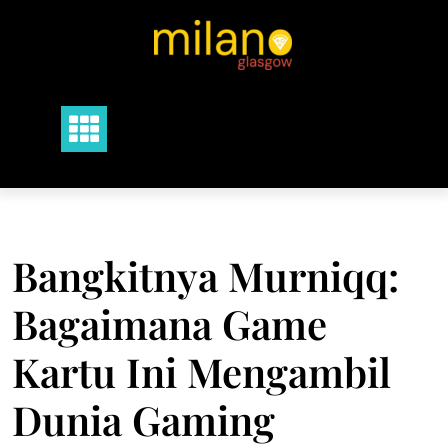
Skip
to
content
Bangkitnya Murniqq:
Bagaimana Game
Kartu Ini Mengambil
Dunia Gaming