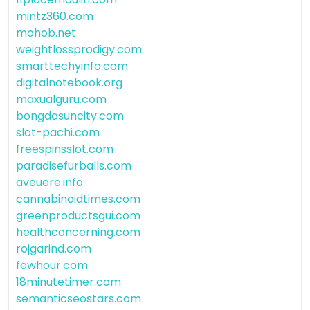
mintz360.com
mohob.net
weightlossprodigy.com
smarttechyinfo.com
digitalnotebook.org
maxualguru.com
bongdasuncity.com
slot-pachi.com
freespinsslot.com
paradisefurballs.com
aveuere.info
cannabinoidtimes.com
greenproductsgui.com
healthconcerning.com
rojgarind.com
fewhour.com
18minutetimer.com
semanticseostars.com