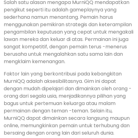
Salah satu alasan mengapa MurniQQ mendapatkan
pengikut seperti itu adalah gameplaynya yang
sederhana namun menantang. Pemain harus
menggunakan pemikiran strategis dan keterampilan
pengambilan keputusan yang cepat untuk mengakali
lawan mereka dan keluar di atas. Permainan ini juga
sangat kompetitif, dengan pemain terus -menerus
berusaha untuk mengalahkan satu sama lain dan
mengklaim kemenangan.
Faktor lain yang berkontribusi pada kebangkitan
MurniQQ adalah aksesibilitasnya. Gim ini dapat
dengan mudah dipelajari dan dimainkan oleh orang -
orang dari segala usia, menjadikannya pilihan yang
bagus untuk pertemuan keluarga atau malam
permainan dengan teman -teman. Selain itu,
MurniQQ dapat dimainkan secara langsung maupun
online, memungkinkan pemain untuk terhubung dan
bersaing dengan orang lain dari seluruh dunia.