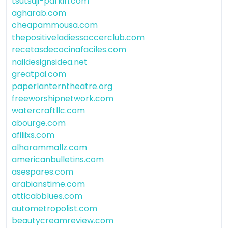
tsutsuji-parkin.com
agharab.com
cheapammousa.com
thepositiveladiessoccerclub.com
recetasdecocinafaciles.com
naildesignsidea.net
greatpai.com
paperlanterntheatre.org
freeworshipnetwork.com
watercraftllc.com
abourge.com
afiliixs.com
alharammallz.com
americanbulletins.com
asespares.com
arabianstime.com
atticabblues.com
autometropolist.com
beautycreamreview.com