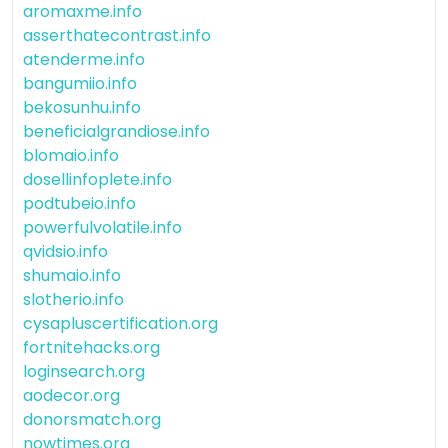
aromaxme.info
asserthatecontrast.info
atenderme.info
bangumiio.info
bekosunhu.info
beneficialgrandiose.info
blomaio.info
dosellinfoplete.info
podtubeio.info
powerfulvolatile.info
qvidsio.info
shumaio.info
slotherio.info
cysapluscertification.org
fortnitehacks.org
loginsearch.org
aodecor.org
donorsmatch.org
nowtimes.org