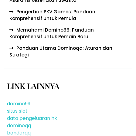
Asuransi Kesehatan Swasta
Pengertian PKV Games: Panduan
Komprehensif untuk Pemula
Memahami Domino99: Panduan
Komprehensif untuk Pemain Baru
Panduan Utama Dominoqq: Aturan dan
Strategi
LINK LAINNYA
domino99
situs slot
data pengeluaran hk
dominoqq
bandarqq