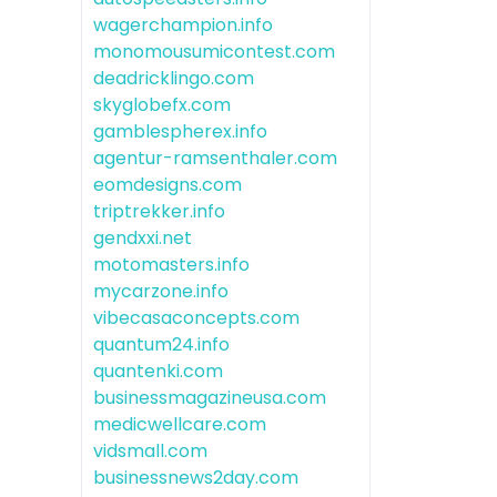
wagerchampion.info
monomousumicontest.com
deadricklingo.com
skyglobefx.com
gamblespherex.info
agentur-ramsenthaler.com
eomdesigns.com
triptrekker.info
gendxxi.net
motomasters.info
mycarzone.info
vibecasaconcepts.com
quantum24.info
quantenki.com
businessmagazineusa.com
medicwellcare.com
vidsmall.com
businessnews2day.com