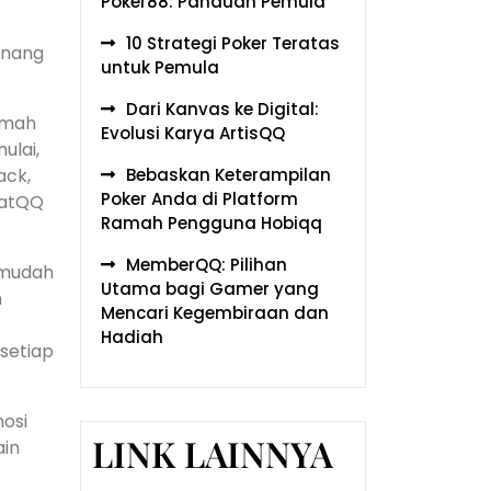
Poker88: Panduan Pemula
10 Strategi Poker Teratas
enang
untuk Pemula
Dari Kanvas ke Digital:
amah
Evolusi Karya ArtisQQ
ulai,
ack,
Bebaskan Keterampilan
Poker Anda di Platform
batQQ
Ramah Pengguna Hobiqq
MemberQQ: Pilihan
 mudah
Utama bagi Gamer yang
n
Mencari Kegembiraan dan
Hadiah
setiap
osi
LINK LAINNYA
in