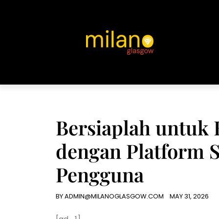
Skip
to
content
Bersiaplah untuk
dengan Platform
Pengguna
BY
ADMIN@MILANOGLASGOW.COM
MAY 31, 2026