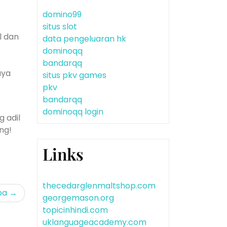
domino99
situs slot
l dan
data pengeluaran hk
dominoqq
bandarqq
aya
situs pkv games
pkv
bandarqq
dominoqq login
 adil
ng!
Links
thecedarglenmaltshop.com
ba
georgemason.org
topicinhindi.com
uklanguageacademy.com