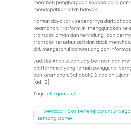
memberi penghargaan kepada para pema
mendapatkan lebih banyak.
Namun daya tarik sebenarnya dari Sahab
keamanan. Platform ini menggunakan tek
transaksi aman dan terlindungi, dan per
transaksi tersebut adil dan tidak memih
diri, mengetahui bahwa uang dan informasi 
Jadi jika Anda sudah siap bermain dan m
platformnya yang ramah pengguna, bera
dan keamanan, SahabatQQ adalah tujuan ut
[ad_2]
Tags:
pkv games
,
slot
Post
Dewaqq: Toko Terlengkap untuk Segal
tentang Game
navigation