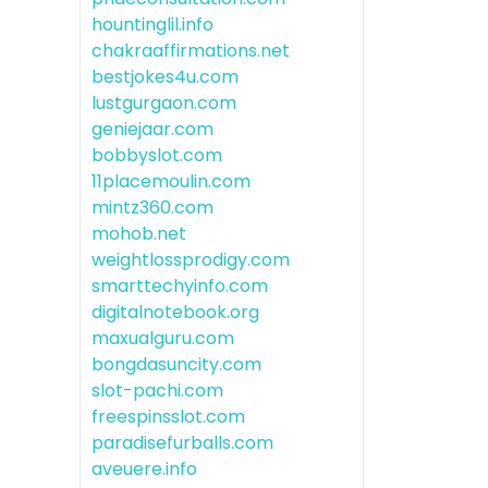
hountinglil.info
chakraaffirmations.net
bestjokes4u.com
lustgurgaon.com
geniejaar.com
bobbyslot.com
11placemoulin.com
mintz360.com
mohob.net
weightlossprodigy.com
smarttechyinfo.com
digitalnotebook.org
maxualguru.com
bongdasuncity.com
slot-pachi.com
freespinsslot.com
paradisefurballs.com
aveuere.info