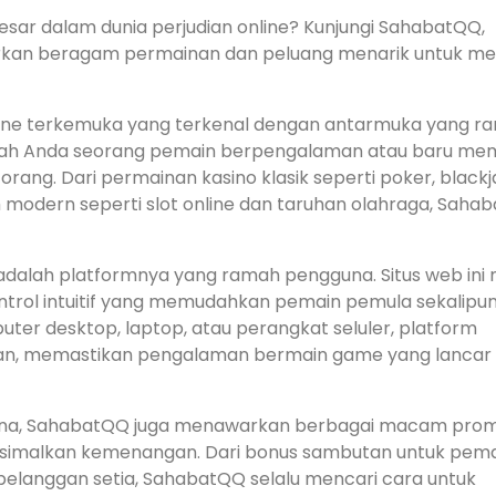
ar dalam dunia perjudian online? Kunjungi SahabatQQ,
kan beragam permainan dan peluang menarik untuk m
line terkemuka yang terkenal dengan antarmuka yang r
h Anda seorang pemain berpengalaman atau baru mem
ang. Dari permainan kasino klasik seperti poker, blackj
 modern seperti slot online dan taruhan olahraga, Saha
 adalah platformnya yang ramah pengguna. Situs web ini
ontrol intuitif yang memudahkan pemain pemula sekalipu
ter desktop, laptop, atau perangkat seluler, platform
an, memastikan pengalaman bermain game yang lancar 
una, SahabatQQ juga menawarkan berbagai macam prom
imalkan kemenangan. Dari bonus sambutan untuk pema
pelanggan setia, SahabatQQ selalu mencari cara untuk