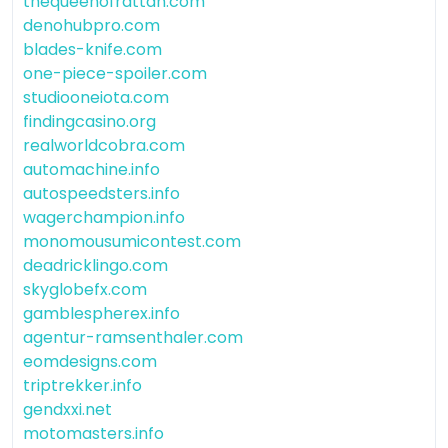
thequeenofrattan.com
denohubpro.com
blades-knife.com
one-piece-spoiler.com
studiooneiota.com
findingcasino.org
realworldcobra.com
automachine.info
autospeedsters.info
wagerchampion.info
monomousumicontest.com
deadricklingo.com
skyglobefx.com
gamblespherex.info
agentur-ramsenthaler.com
eomdesigns.com
triptrekker.info
gendxxi.net
motomasters.info