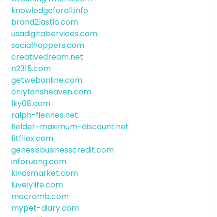
knowledgeforall.info
brand2lastio.com
usadigitalservices.com
socialhoppers.com
creativedream.net
n2315.com
getwebonline.com
onlyfansheaven.com
lky08.com
ralph-fiennes.net
fielder-maximum-discount.net
fitfllex.com
genesisbusinesscredit.com
inforuang.com
kindsmarket.com
luvelylife.com
macramb.com
mypet-diary.com