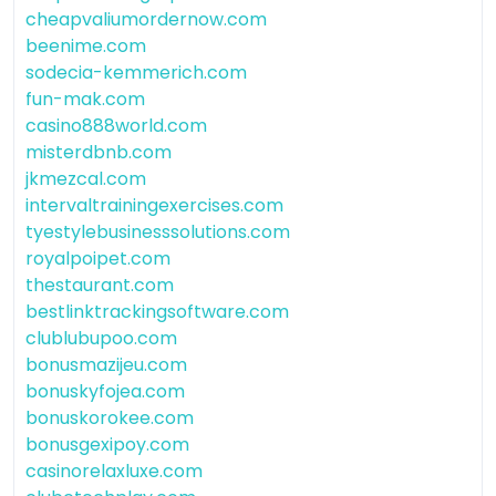
cheapvaliumordernow.com
beenime.com
sodecia-kemmerich.com
fun-mak.com
casino888world.com
misterdbnb.com
jkmezcal.com
intervaltrainingexercises.com
tyestylebusinesssolutions.com
royalpoipet.com
thestaurant.com
bestlinktrackingsoftware.com
clublubupoo.com
bonusmazijeu.com
bonuskyfojea.com
bonuskorokee.com
bonusgexipoy.com
casinorelaxluxe.com