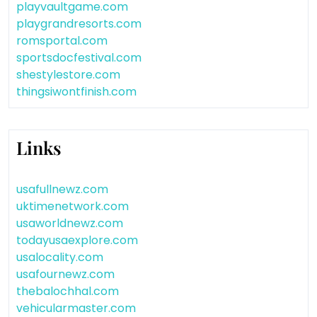
playvaultgame.com
playgrandresorts.com
romsportal.com
sportsdocfestival.com
shestylestore.com
thingsiwontfinish.com
Links
usafullnewz.com
uktimenetwork.com
usaworldnewz.com
todayusaexplore.com
usalocality.com
usafournewz.com
thebalochhal.com
vehicularmaster.com