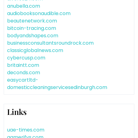
anubella.com
audiobooksonaudible.com
beautenetwork.com
bitcoin-tracing.com
bodyandshapes.com
businessconsultantsroundrock.com
classicglobalnews.com
cybercusp.com
britaintt.com
deconds.com
easycartltd-
domesticcleaningservicesedinburgh.com
Links
uae-times.com
gamerifys.com