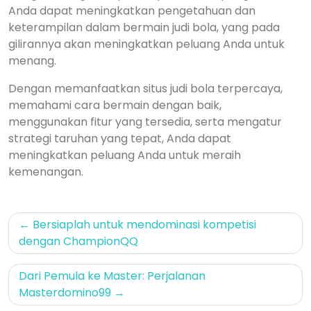
Anda dapat meningkatkan pengetahuan dan
keterampilan dalam bermain judi bola, yang pada
gilirannya akan meningkatkan peluang Anda untuk
menang.
Dengan memanfaatkan situs judi bola terpercaya,
memahami cara bermain dengan baik,
menggunakan fitur yang tersedia, serta mengatur
strategi taruhan yang tepat, Anda dapat
meningkatkan peluang Anda untuk meraih
kemenangan.
Post
Bersiaplah untuk mendominasi kompetisi
navigation
dengan ChampionQQ
Dari Pemula ke Master: Perjalanan
Masterdomino99