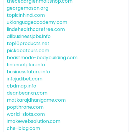
thecedarglenmaltshop.com
georgemason.org
topicinhindi.com
uklanguageacademy.com
lindehealthcarefree.com
allbusinessjobs.info
top10products.net
pickabatours.com
beastmode-bodybuilding.com
financelplan.info
businessfuture.info
infojudibet.com
cbdmap.info
deanbeanxn.com
matkarajdhanigame.com
popthrone.com
world-slots.com
imakewebsolution.com
che-blog.com