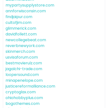
mypartysupplystore.com
annforwisconsin.com
findjaipur.com
cultofjim.com
glimmerick.com
davidfollett.com
newcollegebeat.com
reverbnewyork.com
skinmerch.com
usvisaforum.com
bestmovierulz.com
jagalchi-trade.com
loopersound.com
minapenelope.com
justicereformalliance.com
cryptoglax.com
ohiohobbyplus.com
bogothemes.com