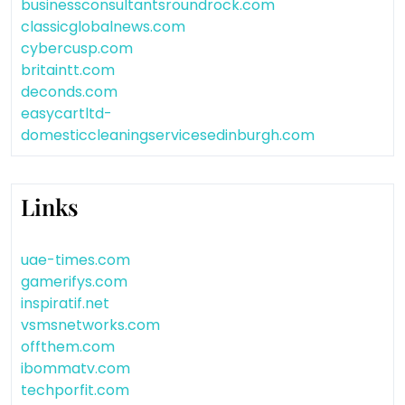
businessconsultantsroundrock.com
classicglobalnews.com
cybercusp.com
britaintt.com
deconds.com
easycartltd-
domesticcleaningservicesedinburgh.com
Links
uae-times.com
gamerifys.com
inspiratif.net
vsmsnetworks.com
offthem.com
ibommatv.com
techporfit.com