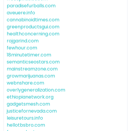
paradisefurballs.com
aveuere.info
cannabinoidtimes.com
greenproductsgui.com
healthconcerning.com
rojgarind.com
fewhour.com
18minutetimer.com
semanticseostars.com
mainstreamzone.com
growmarijuanas.com
webnshare.com
overlygeneralization.com
ethiopianetwork.org
gadgetsmesh.com
justicefornevada.com
leisuretours.info
hellotbsbro.com