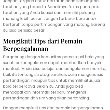
Jangan tergoda untuk bertaruh pada semua jenis
taruhan yang tersedia. Sebaiknya fokus pada jenis
taruhan yang Anda kuasai dan memiliki peluang
menang lebih besar. Jangan terburu-buru untuk
bertaruh tanpa pertimbangan yang matang, karena
itu bisa berisiko besar.
Mengikuti Tips dari Pemain
Berpengalaman
Bergabung dengan komunitas pemain judi bola yang
sudah berpengalaman dapat memberikan banyak
manfaat. Anda bisa belajar dari pengalaman mereka,
baik itu tentang strategi taruhan, cara menganalisis
pertandingan, maupun tips untuk memilih situs judi
bola terpercaya. Selain itu, Anda juga bisa
mendapatkan informasi terbaru mengenai
pertandingan dan tim yang akan bertanding.
Dengan mengikuti tips dari pemain berpengalaman,