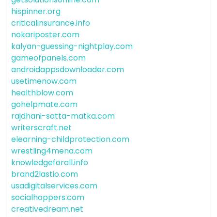
hispinner.org
criticalinsurance.info
nokariposter.com
kalyan-guessing-nightplay.com
gameofpanels.com
androidappsdownloader.com
usetimenow.com
healthblow.com
gohelpmate.com
rajdhani-satta-matka.com
writerscraft.net
elearning-childprotection.com
wrestling4mena.com
knowledgeforall.info
brand2lastio.com
usadigitalservices.com
socialhoppers.com
creativedream.net