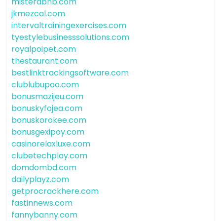
misterdbnb.com
jkmezcal.com
intervaltrainingexercises.com
tyestylebusinesssolutions.com
royalpoipet.com
thestaurant.com
bestlinktrackingsoftware.com
clublubupoo.com
bonusmazijeu.com
bonuskyfojea.com
bonuskorokee.com
bonusgexipoy.com
casinorelaxluxe.com
clubetechplay.com
domdombd.com
dailyplayz.com
getprocrackhere.com
fastinnews.com
fannybanny.com