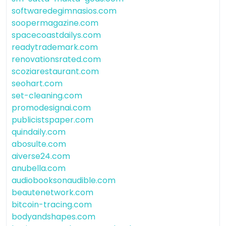
softwaredegimnasios.com
soopermagazine.com
spacecoastdailys.com
readytrademark.com
renovationsrated.com
scoziarestaurant.com
seohart.com
set-cleaning.com
promodesignai.com
publicistspaper.com
quindaily.com
abosulte.com
aiverse24.com
anubella.com
audiobooksonaudible.com
beautenetwork.com
bitcoin-tracing.com
bodyandshapes.com