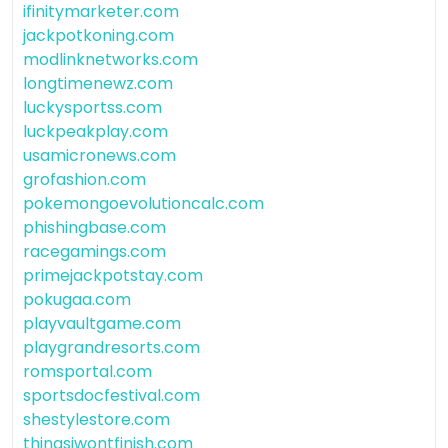
ifinitymarketer.com
jackpotkoning.com
modlinknetworks.com
longtimenewz.com
luckysportss.com
luckpeakplay.com
usamicronews.com
grofashion.com
pokemongoevolutioncalc.com
phishingbase.com
racegamings.com
primejackpotstay.com
pokugaa.com
playvaultgame.com
playgrandresorts.com
romsportal.com
sportsdocfestival.com
shestylestore.com
thingsiwontfinish.com