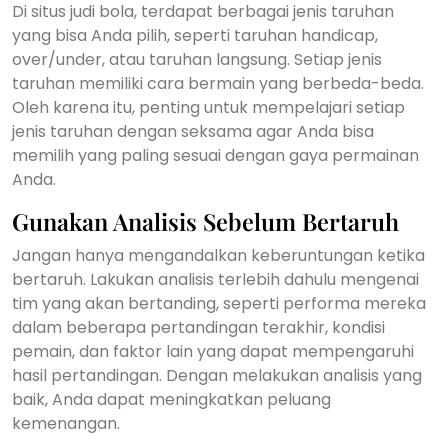
Di situs judi bola, terdapat berbagai jenis taruhan
yang bisa Anda pilih, seperti taruhan handicap,
over/under, atau taruhan langsung. Setiap jenis
taruhan memiliki cara bermain yang berbeda-beda.
Oleh karena itu, penting untuk mempelajari setiap
jenis taruhan dengan seksama agar Anda bisa
memilih yang paling sesuai dengan gaya permainan
Anda.
Gunakan Analisis Sebelum Bertaruh
Jangan hanya mengandalkan keberuntungan ketika
bertaruh. Lakukan analisis terlebih dahulu mengenai
tim yang akan bertanding, seperti performa mereka
dalam beberapa pertandingan terakhir, kondisi
pemain, dan faktor lain yang dapat mempengaruhi
hasil pertandingan. Dengan melakukan analisis yang
baik, Anda dapat meningkatkan peluang
kemenangan.