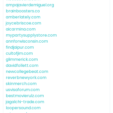
ampajavierdemiguel.org
brainboosters.co
amberlately.com
joycebriscoe.com
aicarmina.com
mypartysupplystore.com
annforwisconsin.com
findjaipur.com
cultofjim.com
glimmerick.com
davidfollett.com
newcollegebeat.com
reverbnewyork.com
skinmerch.com
usvisaforum.com
bestmovierulz.com
jagalchi-trade.com
loopersound.com