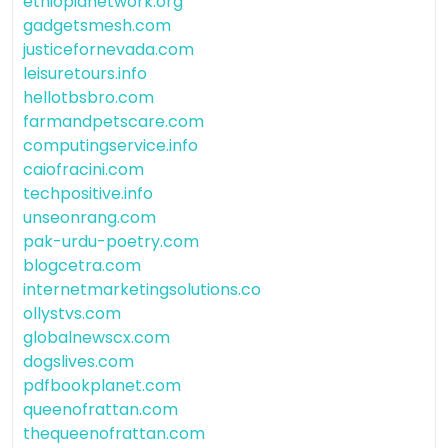
ethiopianetwork.org
gadgetsmesh.com
justicefornevada.com
leisuretours.info
hellotbsbro.com
farmandpetscare.com
computingservice.info
caiofracini.com
techpositive.info
unseonrang.com
pak-urdu-poetry.com
blogcetra.com
internetmarketingsolutions.co
ollystvs.com
globalnewscx.com
dogslives.com
pdfbookplanet.com
queenofrattan.com
thequeenofrattan.com