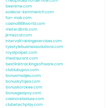
cheapvaliumordernow.com
beenime.com
sodecia-kemmerich.com
fun-mak.com
casino888world.com
misterdbnb.com
jkmezcal.com
intervaltrainingexercises.com
tyestylebusinesssolutions.com
royalpoipet.com
thestaurant.com
bestlinktrackingsoftware.com
clublubupoo.com
bonusmazijeu.com
bonuskyfojea.com
bonuskorokee.com
bonusgexipoy.com
casinorelaxluxe.com
clubetechplay.com