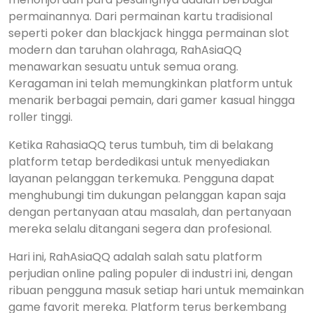
permainannya. Dari permainan kartu tradisional
seperti poker dan blackjack hingga permainan slot
modern dan taruhan olahraga, RahAsiaQQ
menawarkan sesuatu untuk semua orang.
Keragaman ini telah memungkinkan platform untuk
menarik berbagai pemain, dari gamer kasual hingga
roller tinggi.
Ketika RahasiaQQ terus tumbuh, tim di belakang
platform tetap berdedikasi untuk menyediakan
layanan pelanggan terkemuka. Pengguna dapat
menghubungi tim dukungan pelanggan kapan saja
dengan pertanyaan atau masalah, dan pertanyaan
mereka selalu ditangani segera dan profesional.
Hari ini, RahAsiaQQ adalah salah satu platform
perjudian online paling populer di industri ini, dengan
ribuan pengguna masuk setiap hari untuk memainkan
game favorit mereka. Platform terus berkembang