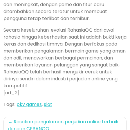
dan meningkat, dengan game dan fitur baru
ditambahkan secara teratur untuk membuat
pengguna tetap terlibat dan terhibur.
Secara keseluruhan, evolusi RahasiaQQ dari awal
rahasia hingga keberhasilan saat ini adalah bukti kerja
keras dan dedikasi timnya. Dengan berfokus pada
memberikan pengalaman bermain game yang aman
dan adil, menawarkan berbagai permainan, dan
memberikan layanan pelanggan yang sangat baik,
RahasiaQQ telah berhasil mengukir ceruk untuk
dirinya sendiri dalam industri perjudian online yang
kompetitif.
[ad_2]
Tags:
pkv games
,
slot
Post
Rasakan pengalaman perjudian online terbaik
navigation
dengan CEBANQQ