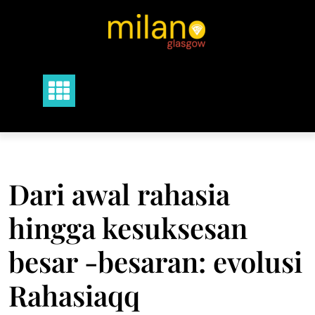
Skip
to
content
Dari awal rahasia
hingga kesuksesan
besar -besaran: evolusi
Rahasiaqq