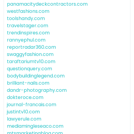
panamacitydeckcontractors.com
westfashions.com
toolshandy.com
travelstager.com
trendinspires.com
rannyephul.com
reportradar360.com
swaggyfashion.com
taraftariumtv10.com
questionquery.com
bodybuildinglegend.com
brilliant-nails.com
dandr-photography.com
dokteroce.com
journal-francais.com
justintv10.com
lawyerule.com
mediamingleseaco.com
mtsmarketingblog.com