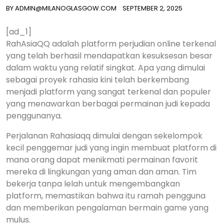
BY
ADMIN@MILANOGLASGOW.COM
SEPTEMBER 2, 2025
[ad_1]
RahAsiaQQ adalah platform perjudian online terkenal
yang telah berhasil mendapatkan kesuksesan besar
dalam waktu yang relatif singkat. Apa yang dimulai
sebagai proyek rahasia kini telah berkembang
menjadi platform yang sangat terkenal dan populer
yang menawarkan berbagai permainan judi kepada
penggunanya.
Perjalanan Rahasiaqq dimulai dengan sekelompok
kecil penggemar judi yang ingin membuat platform di
mana orang dapat menikmati permainan favorit
mereka di lingkungan yang aman dan aman. Tim
bekerja tanpa lelah untuk mengembangkan
platform, memastikan bahwa itu ramah pengguna
dan memberikan pengalaman bermain game yang
mulus.