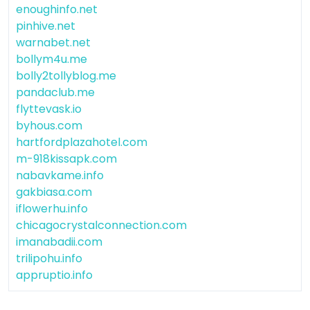
enoughinfo.net
pinhive.net
warnabet.net
bollym4u.me
bolly2tollyblog.me
pandaclub.me
flyttevask.io
byhous.com
hartfordplazahotel.com
m-918kissapk.com
nabavkame.info
gakbiasa.com
iflowerhu.info
chicagocrystalconnection.com
imanabadii.com
trilipohu.info
appruptio.info