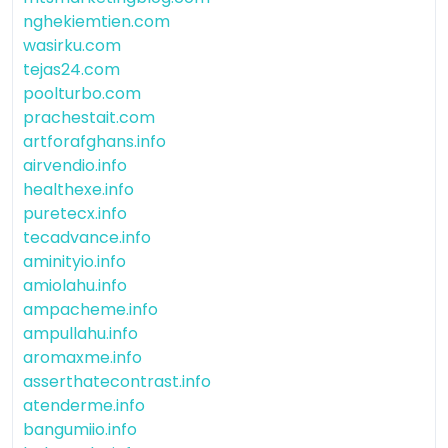
nghekiemtien.com
wasirku.com
tejas24.com
poolturbo.com
prachestait.com
artforafghans.info
airvendio.info
healthexe.info
puretecx.info
tecadvance.info
aminityio.info
amiolahu.info
ampacheme.info
ampullahu.info
aromaxme.info
asserthatecontrast.info
atenderme.info
bangumiio.info