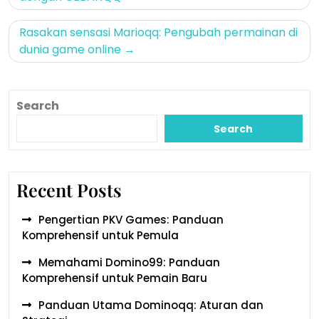
Rasakan sensasi Marioqq: Pengubah permainan di
dunia game online
Search
Search
Recent Posts
Pengertian PKV Games: Panduan
Komprehensif untuk Pemula
Memahami Domino99: Panduan
Komprehensif untuk Pemain Baru
Panduan Utama Dominoqq: Aturan dan