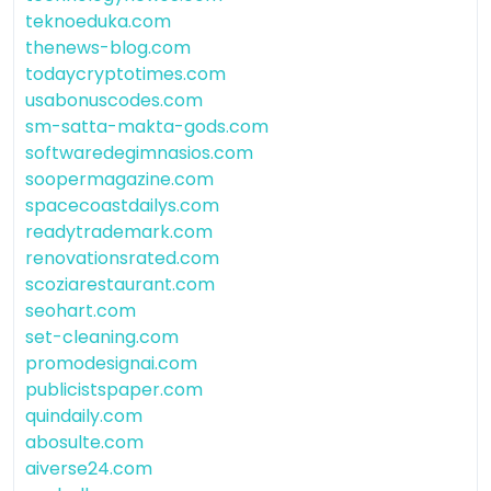
teknoeduka.com
thenews-blog.com
todaycryptotimes.com
usabonuscodes.com
sm-satta-makta-gods.com
softwaredegimnasios.com
soopermagazine.com
spacecoastdailys.com
readytrademark.com
renovationsrated.com
scoziarestaurant.com
seohart.com
set-cleaning.com
promodesignai.com
publicistspaper.com
quindaily.com
abosulte.com
aiverse24.com