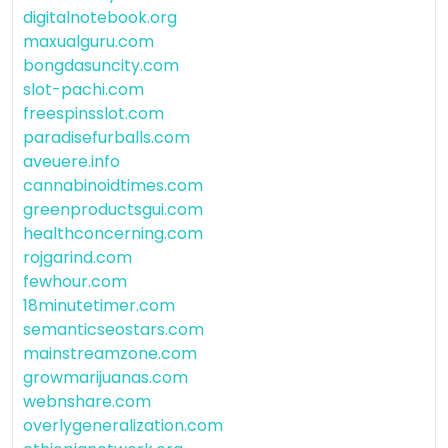
digitalnotebook.org
maxualguru.com
bongdasuncity.com
slot-pachi.com
freespinsslot.com
paradisefurballs.com
aveuere.info
cannabinoidtimes.com
greenproductsgui.com
healthconcerning.com
rojgarind.com
fewhour.com
18minutetimer.com
semanticseostars.com
mainstreamzone.com
growmarijuanas.com
webnshare.com
overlygeneralization.com