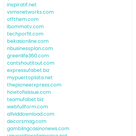
inspiratif.net
vsmsnetworks.com
offthem.com
ibommatv.com
techporfit.com
bekasionline.com
nbusinessplan.com
greenlife360.com
cantshoutitout.com
expressufabet.biz
mypuertoplata.net
thepioneerxpress.com
howtofixissue.com
teamufabet.biz
webfullform.com
allviddownload.com
decorsmag.com
gamblingcasinonews.com
universitiesofamerica.net