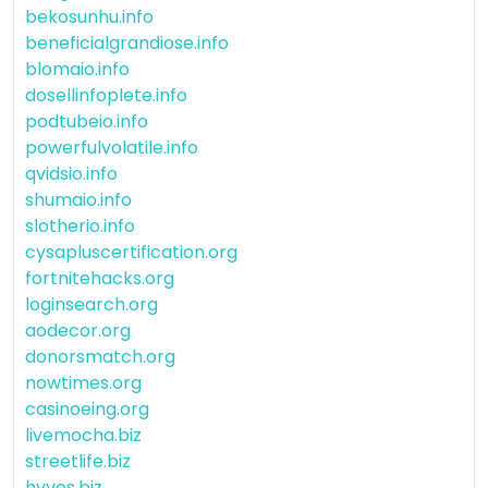
bekosunhu.info
beneficialgrandiose.info
blomaio.info
dosellinfoplete.info
podtubeio.info
powerfulvolatile.info
qvidsio.info
shumaio.info
slotherio.info
cysapluscertification.org
fortnitehacks.org
loginsearch.org
aodecor.org
donorsmatch.org
nowtimes.org
casinoeing.org
livemocha.biz
streetlife.biz
hyves.biz