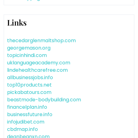
Links
thecedarglenmaltshop.com
georgemason.org
topicinhindi.com
uklanguageacademy.com
lindehealthcarefree.com
allbusinessjobs.info
top10products.net
pickabatours.com
beastmode-bodybuilding.com
financelplan.info
businessfuture.info
infojudibet.com
cbdmap.info
deanbeanxn.com