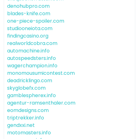
denohubpro.com
blades-knife.com
one-piece-spoiler.com
studiooneiota.com
findingcasino.org
realworldcobra.com
automachine.info
autospeedsters.info
wagerchampion.info
monomousumicontest.com
deadricklingo.com
skyglobefx.com
gamblespherex.info
agentur-ramsenthaler.com
eomdesigns.com
triptrekker.info
gendxxi.net
motomasters.info