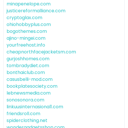
minapenelope.com
justicereformalliance.com
cryptoglax.com
ohiohobbyplus.com
bogothemes.com
ajino-mingei.com
yourfreehost.info
cheapnorthfacejacketsm.com
gurjoshhomes.com
tombradydiet.com
bonthaiclub.com
casusbelli-mod.com
bookplatesociety.com
lebnewsmedia.com
sonosonora.com
linkuusinternasional1.com
friendsroll.com
spiderclothing.net
wondergadgetsshop.com