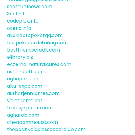
seatgurunews.com
3net.info
codeplex.info
okena.info
akunidpropokerqq.com
bespokecardetailing.com
bestfriendscredit.com
elibrary.biz
eczema-naturalcures.com
astro-bath.com
aghapal.com
altu-expo.com
authorjennijames.com
viajearoma.net
tsutsuji-parkin.com
agharab.com
cheapammousa.com
thepositiveladiessoccerclub.com