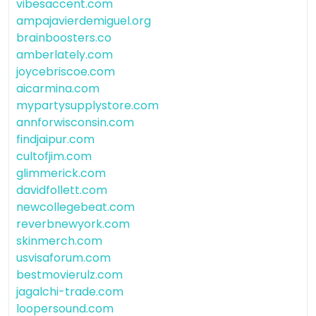
vibesaccent.com
ampajavierdemiguel.org
brainboosters.co
amberlately.com
joycebriscoe.com
aicarmina.com
mypartysupplystore.com
annforwisconsin.com
findjaipur.com
cultofjim.com
glimmerick.com
davidfollett.com
newcollegebeat.com
reverbnewyork.com
skinmerch.com
usvisaforum.com
bestmovierulz.com
jagalchi-trade.com
loopersound.com