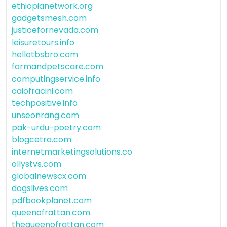
ethiopianetwork.org
gadgetsmesh.com
justicefornevada.com
leisuretours.info
hellotbsbro.com
farmandpetscare.com
computingservice.info
caiofracini.com
techpositive.info
unseonrang.com
pak-urdu-poetry.com
blogcetra.com
internetmarketingsolutions.co
ollystvs.com
globalnewscx.com
dogslives.com
pdfbookplanet.com
queenofrattan.com
thequeenofrattan.com