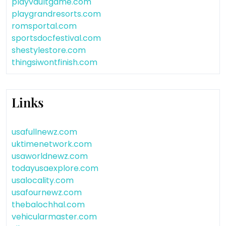
playvaultgame.com
playgrandresorts.com
romsportal.com
sportsdocfestival.com
shestylestore.com
thingsiwontfinish.com
Links
usafullnewz.com
uktimenetwork.com
usaworldnewz.com
todayusaexplore.com
usalocality.com
usafournewz.com
thebalochhal.com
vehicularmaster.com