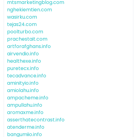
mtsmarketingblog.com
nghekiemtien.com
wasirku.com
tejas24.com
poolturbo.com
prachestait.com
artforafghans.info
airvendio.info
healthexe.info
puretecx.info
tecadvance.info
aminityio.info
amiolahu.info
ampacheme.info
ampullahu.info
aromaxme.info
asserthatecontrast.info
atenderme.info
bangumiio.info