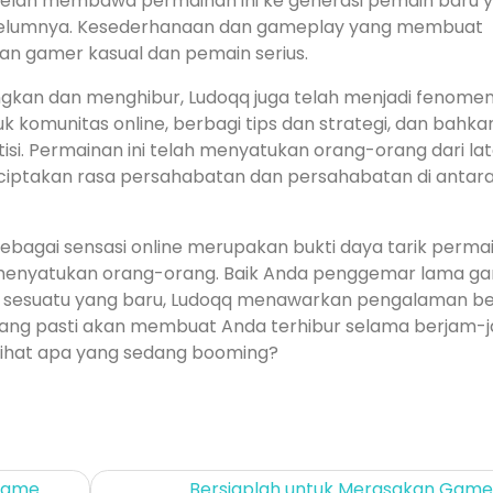
 telah membawa permainan ini ke generasi pemain baru 
elumnya. Kesederhanaan dan gameplay yang membuat
gan gamer kasual dan pemain serius.
gkan dan menghibur, Ludoqq juga telah menjadi fenome
komunitas online, berbagi tips dan strategi, dan bahka
. Permainan ini telah menyatukan orang-orang dari lat
iptakan rasa persahabatan dan persahabatan di antar
ebagai sensasi online merupakan bukti daya tarik perma
k menyatukan orang-orang. Baik Anda penggemar lama ga
a sesuatu yang baru, Ludoqq menawarkan pengalaman b
ng pasti akan membuat Anda terhibur selama berjam-j
ihat apa yang sedang booming?
 Game
Bersiaplah untuk Merasakan Game