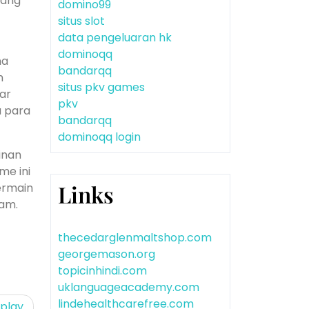
yang
domino99
situs slot
data pengeluaran hk
dominoqq
na
bandarqq
n
situs pkv games
ar
pkv
a para
bandarqq
dominoqq login
inan
me ini
Links
ermain
am.
thecedarglenmaltshop.com
georgemason.org
topicinhindi.com
uklanguageacademy.com
lindehealthcarefree.com
play