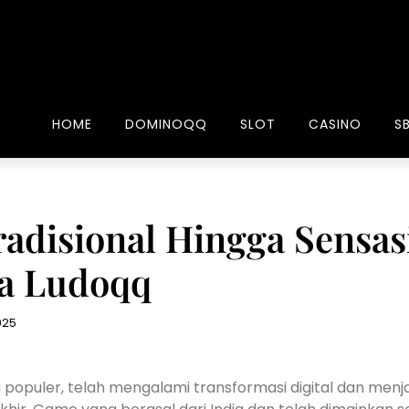
HOME
DOMINOQQ
SLOT
CASINO
S
adisional Hingga Sensas
ya Ludoqq
025
 populer, telah mengalami transformasi digital dan menj