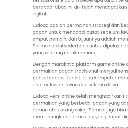
sensasi online dalam beberapa tahun tera
berabad-abad ini kini telah mendapatkan
digital.
Ludoqq adalah permainan strategi dan ke
papan untuk mencapai pusat sebelum lawa
empat pemain, dan tujuannya adalah men
Permainan ini sederhana untuk dipelajar
yang matang untuk menang.
Dengan maraknya platform game online dan
permainan papan tradisional menjadi sens
ponsel cerdas, tablet, atau komputer me
dan melawan lawan dari seluruh dunia.
Ludoqq versi online telah menghadirkan f
permainan yang berbeda, papan yang da
teman atau orang asing. Pemain juga bisa
memenangkan permainan, yang dapat digu