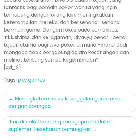
fantastis bagi pemain poker wanita yang ingin
terhubung dengan orang lain, meningkatkan
keterampilan mereka, dan bersenang -senang
bermain game. Dengan fokus pada komunitas,
inklusivitas, dan keragaman, DivaQQ benar -benar
tujuan utama bagi diva poker di mana -mana. Jadi
mengapa tidak bergabung dalam kesenangan dan
melihat tentang semua kegembiraan?
[ad_2]
Tags:
pkv games
Post
Melangkah ke dunia keunggulan game online
navigation
dengan abangqq
Ilmu di balik hematqq: mengapa ini adalah
suplemen kesehatan pamungkas