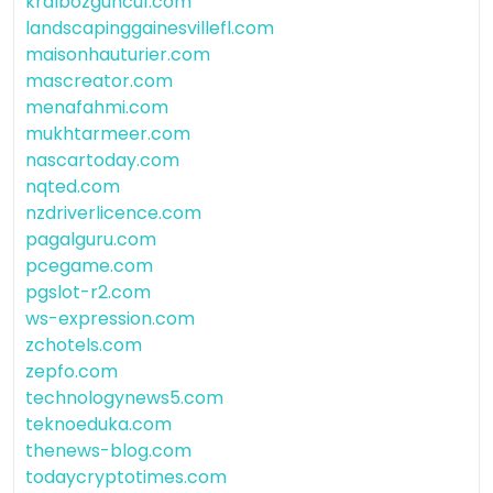
kralbozguncu1.com
landscapinggainesvillefl.com
maisonhauturier.com
mascreator.com
menafahmi.com
mukhtarmeer.com
nascartoday.com
nqted.com
nzdriverlicence.com
pagalguru.com
pcegame.com
pgslot-r2.com
ws-expression.com
zchotels.com
zepfo.com
technologynews5.com
teknoeduka.com
thenews-blog.com
todaycryptotimes.com