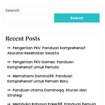
Search
Search
Recent Posts
Pengertian PKV: Panduan Komprehensif
Asuransi Kesehatan Swasta
Pengertian PKV Games: Panduan
Komprehensif untuk Pemula
Memahami Domino99: Panduan
Komprehensif untuk Pemain Baru
Panduan Utama Dominoqq: Aturan dan
Strategi
Membuka Rahasia Poker88: Panduan Pemula