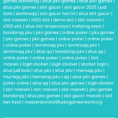
games bandarqq
|
situs pkv games
|
situs pkv games
|
situs pkv games
|
slot gacor
|
slot gacor 2025
|
judi
bola
|
dominoqq
|
slot gacor hari ini
|
situs slot gacor
|
slot maxwin
|
x500 slot
|
demo slot
|
slot maxwin
|
x500 slot
|
situs slot terpercaya
|
mahjong ways
|
bandarqq pkv
|
pkv games
|
online poker
|
pkv games
|
pkv games
|
pkv games
|
online poker
|
online poker
|
online poker
|
dominoqq pkv
|
dominoqq pkv
|
dominoqq pkv
|
situs qq
|
bandarqq pkv
|
situs qq
|
online poker
|
online poker
|
online poker
|
slot
maxwin
|
login sbobet
|
login sbobet
|
sbobet login
|
situs judi bola
|
situs pkv
|
situs pkv
|
menuqq pkv
|
murniqq pkv
|
hematqq pkv
|
qq
|
situs pkv games
|
poker online
|
situs qq
|
situs pkv games
|
login sbobet
|
slot maxwin
|
slot maxwin
|
slot maxwin
|
pkv games
bandarqq
|
situs pkv games
|
slot gacor maxwin
|
slot
bet kecil
|
masterdomino99.pkvgamesresmi.org