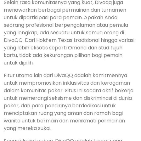
Selain rasa komunitasnya yang kuat, Divaqq juga
menawarkan berbagai permainan dan turnamen
untuk dipartisipasi para pemain. Apakah Anda
seorang profesional berpengalaman atau pemula
yang lengkap, ada sesuatu untuk semua orang di
DivaQQ. Dari Hold’em Texas tradisional hingga variasi
yang lebih eksotis seperti Omaha dan stud tujuh
kartu, tidak ada kekurangan pilihan bagi pemain
untuk dipilih.
Fitur utama lain dari DivaQQ adalah komitmennya
untuk mempromosikan inklusivitas dan keragaman
dalam komunitas poker. Situs ini secara aktif bekerja
untuk memerangi seksisme dan diskriminasi di dunia
poker, dan para pendirinya berdedikasi untuk
menciptakan ruang yang aman dan ramah bagi
wanita untuk bermain dan menikmati permainan
yang mereka sukai.
Secara keseluruhan, DivaQQ adalah tujuan yang