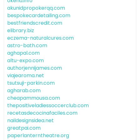
okena.info
akunidpropokerqq.com
bespokecardetailing.com
bestfriendscredit.com
elibrary.biz
eczema-naturalcures.com
astro-bath.com
aghapal.com
altu-expo.com
authorjennijames.com
viajearoma.net
tsutsuji-parkin.com
agharab.com
cheapammousa.com
thepositiveladiessoccerclub.com
recetasdecocinafaciles.com
naildesignsidea.net
greatpai.com
paperlanterntheatre.org