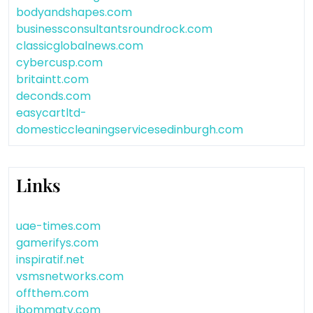
bodyandshapes.com
businessconsultantsroundrock.com
classicglobalnews.com
cybercusp.com
britaintt.com
deconds.com
easycartltd-
domesticcleaningservicesedinburgh.com
Links
uae-times.com
gamerifys.com
inspiratif.net
vsmsnetworks.com
offthem.com
ibommatv.com