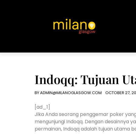
Skip
to
content
Indoqq: Tujuan U
BY
ADMIN@MILANOGLASGOW.COM
OCTOBER 27, 2
[ad_1]
Jika Anda seorang penggemar poker yang 
mengunjungi Indoqq. Dengan desainnya 
permainan, Indoqq adalah tujuan utama ba