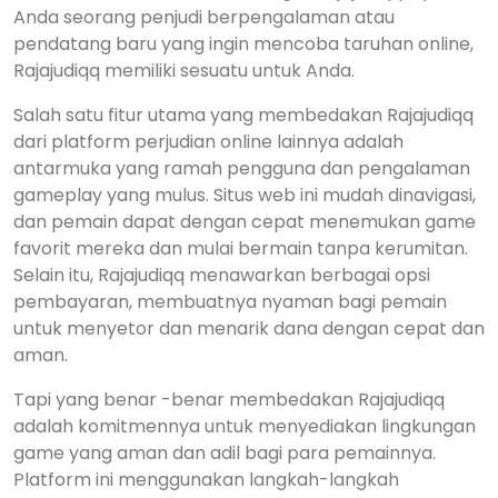
Anda seorang penjudi berpengalaman atau
pendatang baru yang ingin mencoba taruhan online,
Rajajudiqq memiliki sesuatu untuk Anda.
Salah satu fitur utama yang membedakan Rajajudiqq
dari platform perjudian online lainnya adalah
antarmuka yang ramah pengguna dan pengalaman
gameplay yang mulus. Situs web ini mudah dinavigasi,
dan pemain dapat dengan cepat menemukan game
favorit mereka dan mulai bermain tanpa kerumitan.
Selain itu, Rajajudiqq menawarkan berbagai opsi
pembayaran, membuatnya nyaman bagi pemain
untuk menyetor dan menarik dana dengan cepat dan
aman.
Tapi yang benar -benar membedakan Rajajudiqq
adalah komitmennya untuk menyediakan lingkungan
game yang aman dan adil bagi para pemainnya.
Platform ini menggunakan langkah-langkah