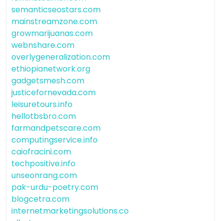
semanticseostars.com
mainstreamzone.com
growmarijuanas.com
webnshare.com
overlygeneralization.com
ethiopianetwork.org
gadgetsmesh.com
justicefornevada.com
leisuretours.info
hellotbsbro.com
farmandpetscare.com
computingservice.info
caiofracini.com
techpositive.info
unseonrang.com
pak-urdu-poetry.com
blogcetra.com
internetmarketingsolutions.co