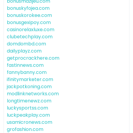
bonusmazijeu.com
bonuskyfojea.com
bonuskorokee.com
bonusgexipoy.com
casinorelaxluxe.com
clubetechplay.com
domdombd.com
dailyplayz.com
getprocrackhere.com
fastinnews.com
fannybanny.com
ifinitymarketer.com
jackpotkoning.com
modlinknetworks.com
longtimenewz.com
luckysportss.com
luckpeakplay.com
usamicronews.com
grofashion.com