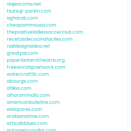
viajearoma.net
tsutsuji-parkin.com
agharab.com
cheapammousa.com
thepositiveladiessoccerclub.com
recetasdecocinafaciles.com
naildesignsidea.net
greatpai.com
paperlanterntheatre.org
freeworshipnetwork.com
watercraftllc.com
abourge.com
afiliixs.com
alharammallz.com
americanbulletins.com
asespares.com
arabianstime.com
atticabblues.com
autometropolist.com