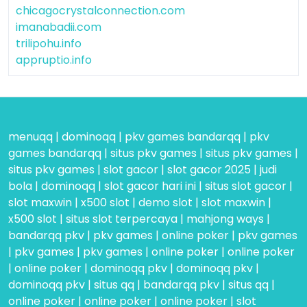
chicagocrystalconnection.com
imanabadii.com
trilipohu.info
appruptio.info
menuqq
|
dominoqq
|
pkv games bandarqq
|
pkv
games bandarqq
|
situs pkv games
|
situs pkv games
|
situs pkv games
|
slot gacor
|
slot gacor 2025
|
judi
bola
|
dominoqq
|
slot gacor hari ini
|
situs slot gacor
|
slot maxwin
|
x500 slot
|
demo slot
|
slot maxwin
|
x500 slot
|
situs slot terpercaya
|
mahjong ways
|
bandarqq pkv
|
pkv games
|
online poker
|
pkv games
|
pkv games
|
pkv games
|
online poker
|
online poker
|
online poker
|
dominoqq pkv
|
dominoqq pkv
|
dominoqq pkv
|
situs qq
|
bandarqq pkv
|
situs qq
|
online poker
|
online poker
|
online poker
|
slot