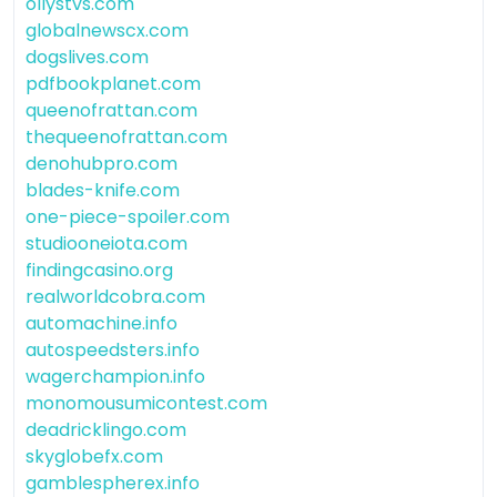
ollystvs.com
globalnewscx.com
dogslives.com
pdfbookplanet.com
queenofrattan.com
thequeenofrattan.com
denohubpro.com
blades-knife.com
one-piece-spoiler.com
studiooneiota.com
findingcasino.org
realworldcobra.com
automachine.info
autospeedsters.info
wagerchampion.info
monomousumicontest.com
deadricklingo.com
skyglobefx.com
gamblespherex.info