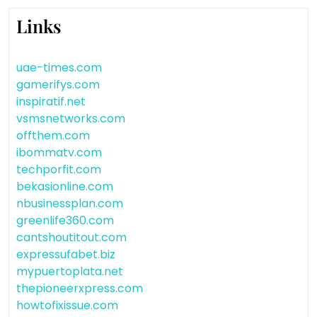
Links
uae-times.com
gamerifys.com
inspiratif.net
vsmsnetworks.com
offthem.com
ibommatv.com
techporfit.com
bekasionline.com
nbusinessplan.com
greenlife360.com
cantshoutitout.com
expressufabet.biz
mypuertoplata.net
thepioneerxpress.com
howtofixissue.com