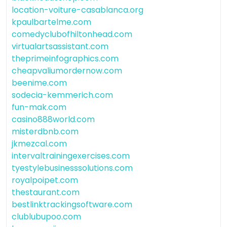
location-voiture-casablanca.org
kpaulbartelme.com
comedyclubofhiltonhead.com
virtualartsassistant.com
theprimeinfographics.com
cheapvaliumordernow.com
beenime.com
sodecia-kemmerich.com
fun-mak.com
casino888world.com
misterdbnb.com
jkmezcal.com
intervaltrainingexercises.com
tyestylebusinesssolutions.com
royalpoipet.com
thestaurant.com
bestlinktrackingsoftware.com
clublubupoo.com