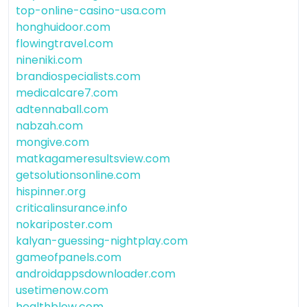
top-online-casino-usa.com
honghuidoor.com
flowingtravel.com
nineniki.com
brandiospecialists.com
medicalcare7.com
adtennaball.com
nabzah.com
mongive.com
matkagameresultsview.com
getsolutionsonline.com
hispinner.org
criticalinsurance.info
nokariposter.com
kalyan-guessing-nightplay.com
gameofpanels.com
androidappsdownloader.com
usetimenow.com
healthblow.com