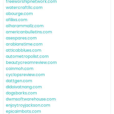
freeworshipnetwork.com
watercraftllc.com
abourge.com
afiliixs.com
alharammallz.com
americanbulletins.com
asespares.com
arabianstime.com
atticabblues.com
autometropolist.com
beautycreamreview.com
coinmoh.com
cyclopsreview.com
dattgen.com
didoivatnang.com
dogsbarks.com
dwmsoftwarehouse.com
enjoytroyjackson.com
epicaimbots.com