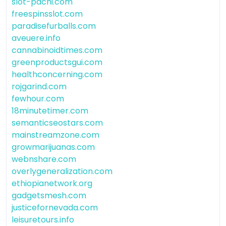
slot-pachi.com
freespinsslot.com
paradisefurballs.com
aveuere.info
cannabinoidtimes.com
greenproductsgui.com
healthconcerning.com
rojgarind.com
fewhour.com
18minutetimer.com
semanticseostars.com
mainstreamzone.com
growmarijuanas.com
webnshare.com
overlygeneralization.com
ethiopianetwork.org
gadgetsmesh.com
justicefornevada.com
leisuretours.info