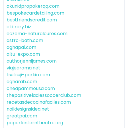
akunidpropokerqq.com
bespokecardetailing.com
bestfriendscredit.com
elibrary.biz
eczema-naturalcures.com
astro-bath.com
aghapal.com
altu-expo.com
authorjennijames.com
viajearoma.net
tsutsuji-parkin.com
agharab.com
cheapammousa.com
thepositiveladiessoccerclub.com
recetasdecocinafaciles.com
naildesignsidea.net
greatpai.com
paperlanterntheatre.org