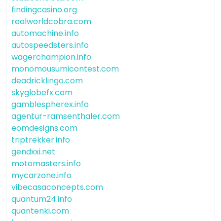
findingcasino.org
realworldcobra.com
automachine.info
autospeedsters.info
wagerchampion.info
monomousumicontest.com
deadricklingo.com
skyglobefx.com
gamblespherex.info
agentur-ramsenthaler.com
eomdesigns.com
triptrekker.info
gendxxi.net
motomasters.info
mycarzone.info
vibecasaconcepts.com
quantum24.info
quantenki.com