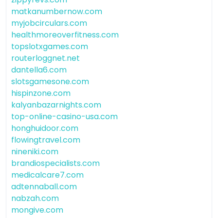
matkanumbernow.com
myjobcirculars.com
healthmoreoverfitness.com
topslotxgames.com
routerloggnet.net
dantella6.com
slotsgamesone.com
hispinzone.com
kalyanbazarnights.com
top-online-casino-usa.com
honghuidoor.com
flowingtravel.com
nineniki.com
brandiospecialists.com
medicalcare7.com
adtennaball.com
nabzah.com
mongive.com