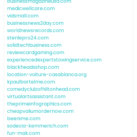
businessmagazineusa.com
medicwellcare.com
vidsmall.com
businessnews2day.com
worldnewsrecords.com
sterilepro24.com
solidtechbusiness.com
reviewcardgaming.com
experiencedexpertstowingservice.com
blackheadsshop.com
location-voiture-casablanca.org
kpaulbartelme.com
comedyclubofhiltonhead.com
virtualartsassistant.com
theprimeinfographics.com
cheapvaliumordernow.com
beenime.com
sodecia-kemmerich.com
fun-mak.com