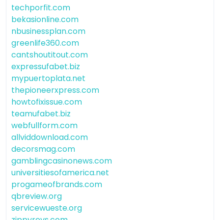
techporfit.com
bekasionline.com
nbusinessplan.com
greenlife360.com
cantshoutitout.com
expressufabet.biz
mypuertoplata.net
thepioneerxpress.com
howtofixissue.com
teamufabet.biz
webfullform.com
allviddownload.com
decorsmag.com
gamblingcasinonews.com
universitiesofamerica.net
progameofbrands.com
qbreview.org
servicewueste.org
zippyrevs.com