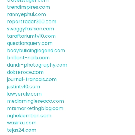
trendinspires.com
rannyephul.com
reportradar360.com
swaggyfashion.com
taraftariumtv10.com
questionquery.com
bodybuildinglegend.com
brilliant-nails.com
dandr-photography.com
dokteroce.com
journal-francais.com
justintv10.com
lawyerule.com
mediamingleseaco.com
mtsmarketingblog.com
nghekiemtien.com
wasirku.com
tejas24.com