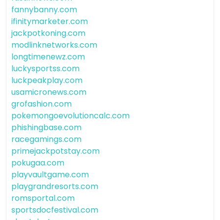
fannybanny.com
ifinitymarketer.com
jackpotkoning.com
modlinknetworks.com
longtimenewz.com
luckysportss.com
luckpeakplay.com
usamicronews.com
grofashion.com
pokemongoevolutioncalc.com
phishingbase.com
racegamings.com
primejackpotstay.com
pokugaa.com
playvaultgame.com
playgrandresorts.com
romsportal.com
sportsdocfestival.com