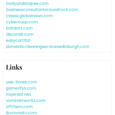
bodyandshapes.com
businessconsultantsroundrock.com
classicglobalnews.com
cybercusp.com
britaintt.com
deconds.com
easycartltd-
domesticcleaningservicesedinburgh.com
Links
uae-times.com
gamerifys.com
inspiratif.net
vsmsnetworks.com
offthem.com
ibommatv.com