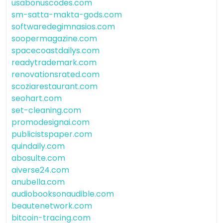
usabonuscodes.com
sm-satta-makta-gods.com
softwaredegimnasios.com
soopermagazine.com
spacecoastdailys.com
readytrademark.com
renovationsrated.com
scoziarestaurant.com
seohart.com
set-cleaning.com
promodesignai.com
publicistspaper.com
quindaily.com
abosulte.com
aiverse24.com
anubella.com
audiobooksonaudible.com
beautenetwork.com
bitcoin-tracing.com