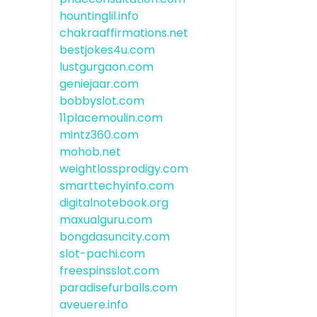
hountinglil.info
chakraaffirmations.net
bestjokes4u.com
lustgurgaon.com
geniejaar.com
bobbyslot.com
11placemoulin.com
mintz360.com
mohob.net
weightlossprodigy.com
smarttechyinfo.com
digitalnotebook.org
maxualguru.com
bongdasuncity.com
slot-pachi.com
freespinsslot.com
paradisefurballs.com
aveuere.info