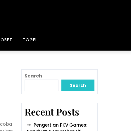
BOBET
TOGEL
Search
Search
Recent Posts
ncoba
Pengertian PKV Games: