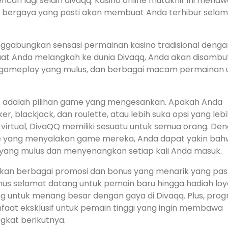
ari lagi selain divaqq. Kasino online mutakhir ini mena
 bergaya yang pasti akan membuat Anda terhibur sela
nggabungkan sensasi permainan kasino tradisional denga
aat Anda melangkah ke dunia Divaqq, Anda akan disambu
 gameplay yang mulus, dan berbagai macam permainan 
aQQ adalah pilihan game yang mengesankan. Apakah Anda
, blackjack, dan roulette, atau lebih suka opsi yang leb
 virtual, DivaQQ memiliki sesuatu untuk semua orang. De
ne yang menyalakan game mereka, Anda dapat yakin ba
yang mulus dan menyenangkan setiap kali Anda masuk.
rkan berbagai promosi dan bonus yang menarik yang pas
us selamat datang untuk pemain baru hingga hadiah loya
g untuk menang besar dengan gaya di Divaqq. Plus, pro
faat eksklusif untuk pemain tinggi yang ingin membawa
kat berikutnya.