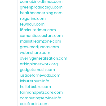
cannabinoidtimes.com
greenproductsgui.com
healthconcerning.com
rojgarind.com
fewhour.com
18minutetimer.com
semanticseostars.com
mainstreamzone.com
growmarijuanas.com
webnshare.com
overlygeneralization.com
ethiopianetwork.org
gadgetsmesh.com
justicefornevada.com
leisuretours.info
hellotbsbro.com
farmandpetscare.com
computingservice.info
caiofracini.com