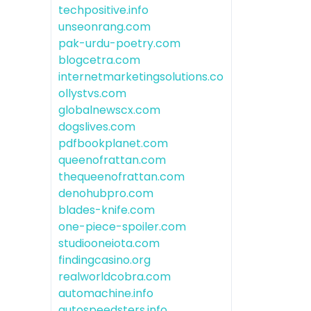
techpositive.info
unseonrang.com
pak-urdu-poetry.com
blogcetra.com
internetmarketingsolutions.co
ollystvs.com
globalnewscx.com
dogslives.com
pdfbookplanet.com
queenofrattan.com
thequeenofrattan.com
denohubpro.com
blades-knife.com
one-piece-spoiler.com
studiooneiota.com
findingcasino.org
realworldcobra.com
automachine.info
autospeedsters.info