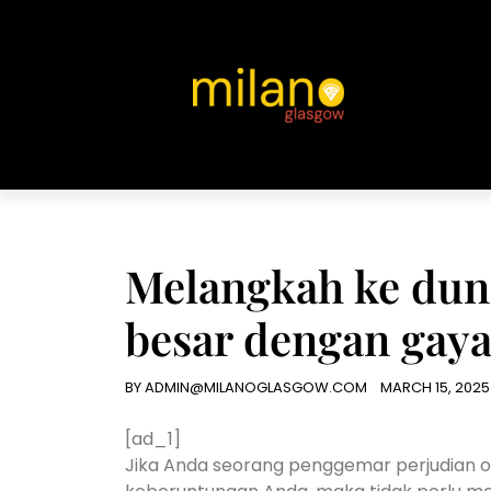
Skip
to
content
Melangkah ke dun
besar dengan gay
BY
ADMIN@MILANOGLASGOW.COM
MARCH 15, 2025
[ad_1]
Jika Anda seorang penggemar perjudian 