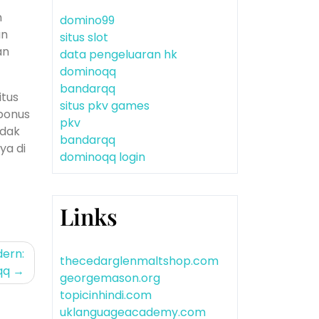
n
domino99
an
situs slot
an
data pengeluaran hk
dominoqq
bandarqq
itus
situs pkv games
bonus
pkv
idak
bandarqq
ya di
dominoqq login
Links
dern:
thecedarglenmaltshop.com
qq
georgemason.org
topicinhindi.com
uklanguageacademy.com