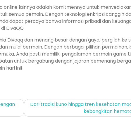
 online lainnya adalah komitmennya untuk menyediaka
uk semua pemain. Dengan teknologi enkripsi canggih d
nda dapat percaya bahwa informasi pribadi dan keuang
 di DivaQQ.
unia Divaqq dan menang besar dengan gaya, pergilah ke s
dan mulai bermain. Dengan berbagai pilihan permainan, 
kemuka, Anda pasti memiliki pengalaman bermain game t
mpatan untuk bergabung dengan jajaran pemenang berga
 hari ini!
dengan
Dari tradisi kuno hingga tren kesehatan mo
kebangkitan hemat