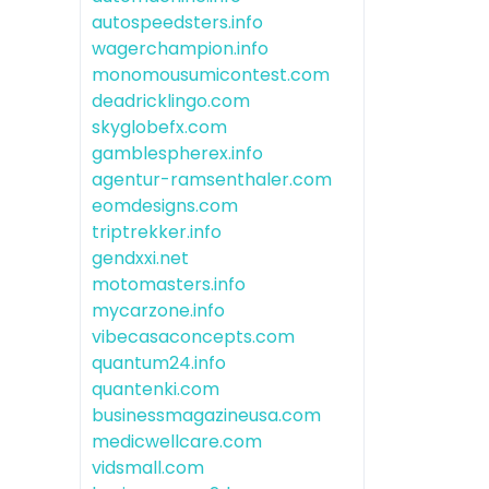
autospeedsters.info
wagerchampion.info
monomousumicontest.com
deadricklingo.com
skyglobefx.com
gamblespherex.info
agentur-ramsenthaler.com
eomdesigns.com
triptrekker.info
gendxxi.net
motomasters.info
mycarzone.info
vibecasaconcepts.com
quantum24.info
quantenki.com
businessmagazineusa.com
medicwellcare.com
vidsmall.com