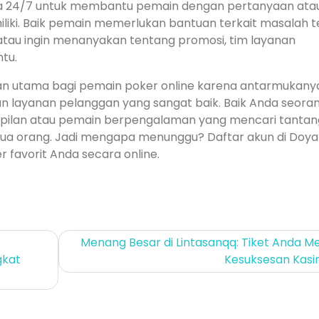
a 24/7 untuk membantu pemain dengan pertanyaan ata
iki. Baik pemain memerlukan bantuan terkait masalah te
atau ingin menanyakan tentang promosi, tim layanan
tu.
han utama bagi pemain poker online karena antarmukany
 layanan pelanggan yang sangat baik. Baik Anda seora
mpilan atau pemain berpengalaman yang mencari tanta
mua orang. Jadi mengapa menunggu? Daftar akun di Doy
r favorit Anda secara online.
Menang Besar di Lintasanqq: Tiket Anda M
gkat
Kesuksesan Kasi