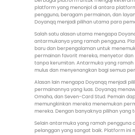
berbagai platform untuk menguji keteramp
platform yang menonjol di antara platfo
pengguna, beragam permainan, dan layan
Doyanqq menjadi pilihan utama para pemai
Salah satu alasan utama mengapa Doyanqq
antarmukanya yang ramah pengguna. Plat
baru dan berpengalaman untuk menemuk
permainan favorit mereka, menyetor dan
tanpa kerumitan. Antarmuka yang ramah
mulus dan menyenangkan bagi semua pem
Alasan lain mengapa Doyanqq menjadi pili
permainannya yang luas. Doyanqq menawar
Omaha, dan Seven-Card Stud. Pemain dapa
memungkinkan mereka menemukan permain
mereka. Dengan banyaknya pilihan yang t
Selain antarmuka yang ramah pengguna 
pelanggan yang sangat baik. Platform ini