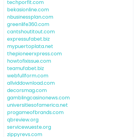
techporfit.com
bekasionline.com
nbusinessplan.com
greenlife360.com
cantshoutitout.com
expressufabet.biz
mypuertoplata.net
thepioneerxpress.com
howtofixissue.com
teamufabet.biz
webfullform.com
allviddownload.com
decorsmag.com
gamblingcasinonews.com
universitiesofamerica.net
progameofbrands.com
qbreview.org
servicewueste.org
zippyrevs.com