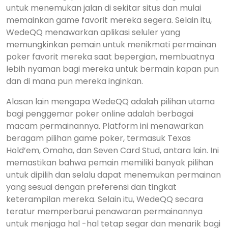
untuk menemukan jalan di sekitar situs dan mulai
memainkan game favorit mereka segera. Selain itu,
WedeQQ menawarkan aplikasi seluler yang
memungkinkan pemain untuk menikmati permainan
poker favorit mereka saat bepergian, membuatnya
lebih nyaman bagi mereka untuk bermain kapan pun
dan di mana pun mereka inginkan.
Alasan lain mengapa WedeQQ adalah pilihan utama
bagi penggemar poker online adalah berbagai
macam permainannya. Platform ini menawarkan
beragam pilihan game poker, termasuk Texas
Hold’em, Omaha, dan Seven Card Stud, antara lain. Ini
memastikan bahwa pemain memiliki banyak pilihan
untuk dipilih dan selalu dapat menemukan permainan
yang sesuai dengan preferensi dan tingkat
keterampilan mereka. Selain itu, WedeQQ secara
teratur memperbarui penawaran permainannya
untuk menjaga hal -hal tetap segar dan menarik bagi