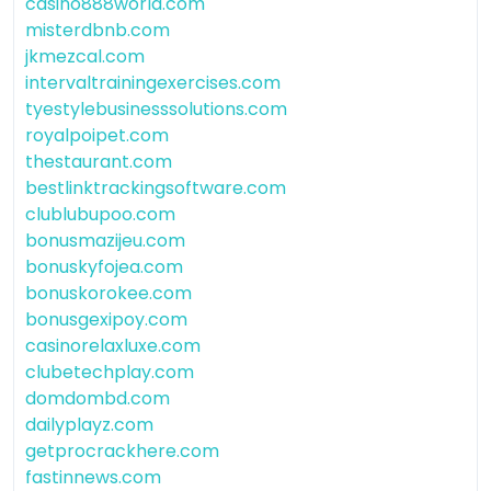
casino888world.com
misterdbnb.com
jkmezcal.com
intervaltrainingexercises.com
tyestylebusinesssolutions.com
royalpoipet.com
thestaurant.com
bestlinktrackingsoftware.com
clublubupoo.com
bonusmazijeu.com
bonuskyfojea.com
bonuskorokee.com
bonusgexipoy.com
casinorelaxluxe.com
clubetechplay.com
domdombd.com
dailyplayz.com
getprocrackhere.com
fastinnews.com