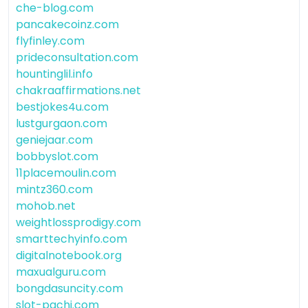
che-blog.com
pancakecoinz.com
flyfinley.com
prideconsultation.com
hountinglil.info
chakraaffirmations.net
bestjokes4u.com
lustgurgaon.com
geniejaar.com
bobbyslot.com
11placemoulin.com
mintz360.com
mohob.net
weightlossprodigy.com
smarttechyinfo.com
digitalnotebook.org
maxualguru.com
bongdasuncity.com
slot-pachi.com