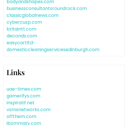
bodyandshapes.com
businessconsultantsroundrock.com
classicglobalnews.com
cybercusp.com
britaintt.com
deconds.com
easycartltd-
domesticcleaningservicesedinburgh.com
Links
uae-times.com
gamerifys.com
inspiratif.net
vsmsnetworks.com
offthem.com
ibommatv.com