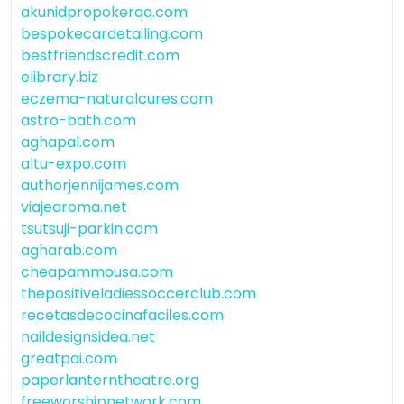
akunidpropokerqq.com
bespokecardetailing.com
bestfriendscredit.com
elibrary.biz
eczema-naturalcures.com
astro-bath.com
aghapal.com
altu-expo.com
authorjennijames.com
viajearoma.net
tsutsuji-parkin.com
agharab.com
cheapammousa.com
thepositiveladiessoccerclub.com
recetasdecocinafaciles.com
naildesignsidea.net
greatpai.com
paperlanterntheatre.org
freeworshipnetwork.com