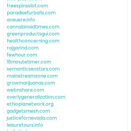
freespinsslot.com
paradisefurballs.com
aveuere.info
cannabinoidtimes.com
greenproductsgui.com
healthconcerning.com
rojgarind.com
fewhour.com
18minutetimer.com
semanticseostars.com
mainstreamzone.com
growmarijuanas.com
webnshare.com
overlygeneralization.com
ethiopianetwork.org
gadgetsmesh.com
justicefornevada.com
leisuretours.info