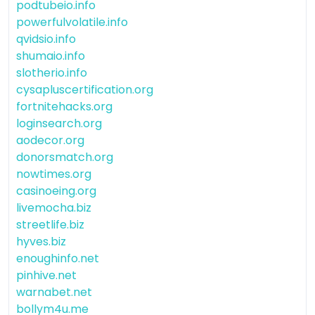
podtubeio.info
powerfulvolatile.info
qvidsio.info
shumaio.info
slotherio.info
cysapluscertification.org
fortnitehacks.org
loginsearch.org
aodecor.org
donorsmatch.org
nowtimes.org
casinoeing.org
livemocha.biz
streetlife.biz
hyves.biz
enoughinfo.net
pinhive.net
warnabet.net
bollym4u.me