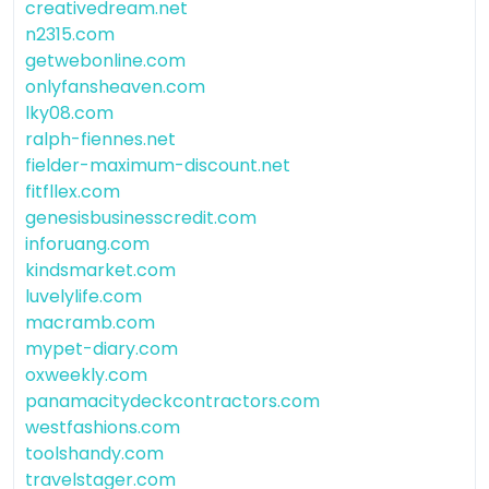
creativedream.net
n2315.com
getwebonline.com
onlyfansheaven.com
lky08.com
ralph-fiennes.net
fielder-maximum-discount.net
fitfllex.com
genesisbusinesscredit.com
inforuang.com
kindsmarket.com
luvelylife.com
macramb.com
mypet-diary.com
oxweekly.com
panamacitydeckcontractors.com
westfashions.com
toolshandy.com
travelstager.com