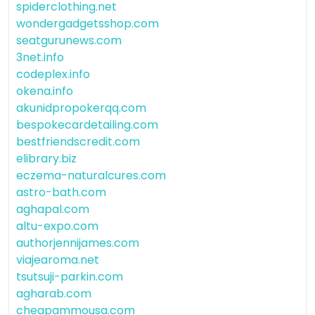
spiderclothing.net
wondergadgetsshop.com
seatgurunews.com
3net.info
codeplex.info
okena.info
akunidpropokerqq.com
bespokecardetailing.com
bestfriendscredit.com
elibrary.biz
eczema-naturalcures.com
astro-bath.com
aghapal.com
altu-expo.com
authorjennijames.com
viajearoma.net
tsutsuji-parkin.com
agharab.com
cheapammousa.com