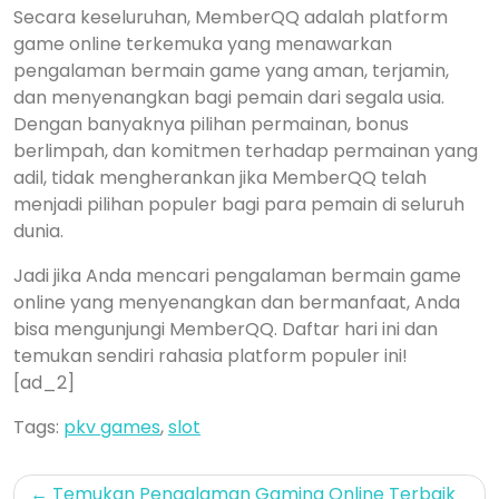
Secara keseluruhan, MemberQQ adalah platform
game online terkemuka yang menawarkan
pengalaman bermain game yang aman, terjamin,
dan menyenangkan bagi pemain dari segala usia.
Dengan banyaknya pilihan permainan, bonus
berlimpah, dan komitmen terhadap permainan yang
adil, tidak mengherankan jika MemberQQ telah
menjadi pilihan populer bagi para pemain di seluruh
dunia.
Jadi jika Anda mencari pengalaman bermain game
online yang menyenangkan dan bermanfaat, Anda
bisa mengunjungi MemberQQ. Daftar hari ini dan
temukan sendiri rahasia platform populer ini!
[ad_2]
Tags:
pkv games
,
slot
Post
Temukan Pengalaman Gaming Online Terbaik