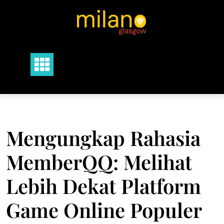
Skip
to
content
Mengungkap Rahasia
MemberQQ: Melihat
Lebih Dekat Platform
Game Online Populer