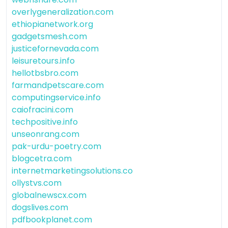
overlygeneralization.com
ethiopianetwork.org
gadgetsmesh.com
justicefornevada.com
leisuretours.info
hellotbsbro.com
farmandpetscare.com
computingservice.info
caiofracini.com
techpositive.info
unseonrang.com
pak-urdu-poetry.com
blogcetra.com
internetmarketingsolutions.co
ollystvs.com
globalnewscx.com
dogslives.com
pdfbookplanet.com