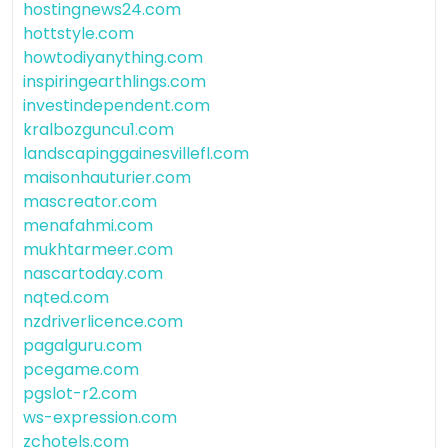
hostingnews24.com
hottstyle.com
howtodiyanything.com
inspiringearthlings.com
investindependent.com
kralbozguncu1.com
landscapinggainesvillefl.com
maisonhauturier.com
mascreator.com
menafahmi.com
mukhtarmeer.com
nascartoday.com
nqted.com
nzdriverlicence.com
pagalguru.com
pcegame.com
pgslot-r2.com
ws-expression.com
zchotels.com