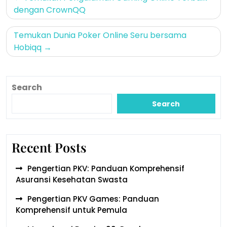
navigation
dengan CrownQQ
Temukan Dunia Poker Online Seru bersama
Hobiqq
Search
Search
Recent Posts
Pengertian PKV: Panduan Komprehensif
Asuransi Kesehatan Swasta
Pengertian PKV Games: Panduan
Komprehensif untuk Pemula