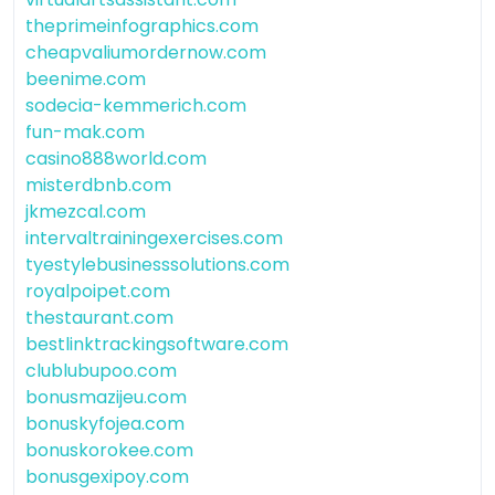
theprimeinfographics.com
cheapvaliumordernow.com
beenime.com
sodecia-kemmerich.com
fun-mak.com
casino888world.com
misterdbnb.com
jkmezcal.com
intervaltrainingexercises.com
tyestylebusinesssolutions.com
royalpoipet.com
thestaurant.com
bestlinktrackingsoftware.com
clublubupoo.com
bonusmazijeu.com
bonuskyfojea.com
bonuskorokee.com
bonusgexipoy.com