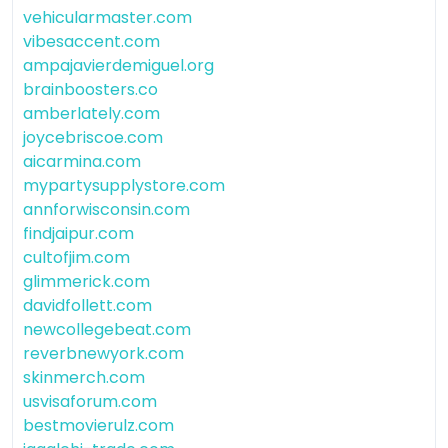
vehicularmaster.com
vibesaccent.com
ampajavierdemiguel.org
brainboosters.co
amberlately.com
joycebriscoe.com
aicarmina.com
mypartysupplystore.com
annforwisconsin.com
findjaipur.com
cultofjim.com
glimmerick.com
davidfollett.com
newcollegebeat.com
reverbnewyork.com
skinmerch.com
usvisaforum.com
bestmovierulz.com