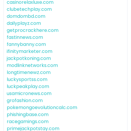
casinorelaxluxe.com
clubetechplay.com
domdombd.com
dailyplayz.com
getprocrackhere.com
fastinnews.com
fannybanny.com
ifinitymarketer.com
jackpotkoning.com
modlinknetworks.com
longtimenewz.com
luckysportss.com
luckpeakplay.com
usamicronews.com
grofashion.com
pokemongoevolutioncalc.com
phishingbase.com
racegamings.com
primejackpotstay.com