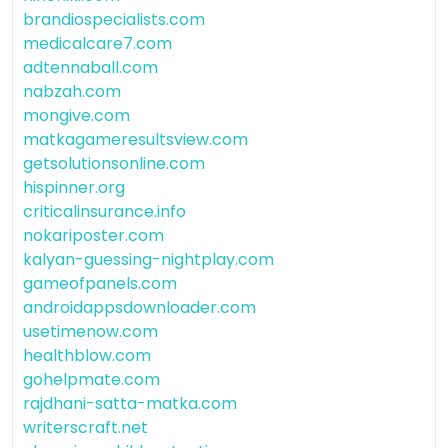
brandiospecialists.com
medicalcare7.com
adtennaball.com
nabzah.com
mongive.com
matkagameresultsview.com
getsolutionsonline.com
hispinner.org
criticalinsurance.info
nokariposter.com
kalyan-guessing-nightplay.com
gameofpanels.com
androidappsdownloader.com
usetimenow.com
healthblow.com
gohelpmate.com
rajdhani-satta-matka.com
writerscraft.net