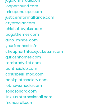
jagalchi-trade.com
loopersound.com
minapenelope.com
justicereformalliance.com
cryptoglax.com
ohiohobbyplus.com
bogothemes.com
ajino-mingei.com
yourfreehost.info
cheapnorthfacejacketsm.com
gurjoshhomes.com
tombradydiet.com
bonthaiclub.com
casusbelli-mod.com
bookplatesociety.com
lebnewsmedia.com
sonosonora.com
linkuusinternasional1.com
friendsroll.com