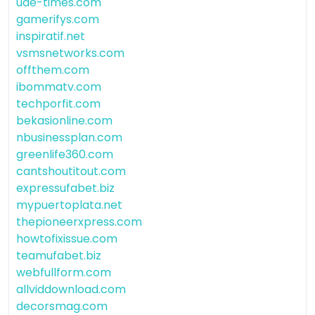
uae-times.com
gamerifys.com
inspiratif.net
vsmsnetworks.com
offthem.com
ibommatv.com
techporfit.com
bekasionline.com
nbusinessplan.com
greenlife360.com
cantshoutitout.com
expressufabet.biz
mypuertoplata.net
thepioneerxpress.com
howtofixissue.com
teamufabet.biz
webfullform.com
allviddownload.com
decorsmag.com