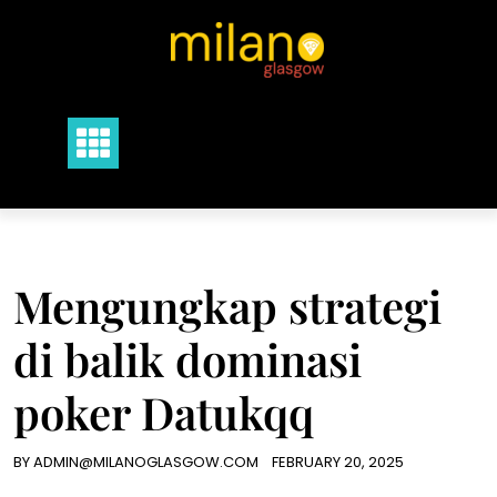
Skip
to
content
Mengungkap strategi
di balik dominasi
poker Datukqq
BY
ADMIN@MILANOGLASGOW.COM
FEBRUARY 20, 2025