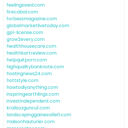
feelingswed.com
firecabal.com
forbessmagazine.com
globalmarketlivetoday.com
gpl-license.com
grow2every.com
healthhousecare.com
healthkartreview.com
helpquitporn.com
highqualitybanknote.com
hostingnews24.com
hottstyle.com
howtodiyanything.com
inspiringearthlings.com
investindependent.com
kralbozguncu1.com
landscapinggainesvillefl.com
maisonhauturier.com