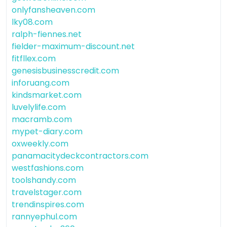
onlyfansheaven.com
lky08.com
ralph-fiennes.net
fielder-maximum-discount.net
fitfllex.com
genesisbusinesscredit.com
inforuang.com
kindsmarket.com
luvelylife.com
macramb.com
mypet-diary.com
oxweekly.com
panamacitydeckcontractors.com
westfashions.com
toolshandy.com
travelstager.com
trendinspires.com
rannyephul.com