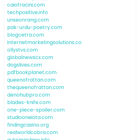
caiofracini.com
techpositive.info
unseonrang.com
pak-urdu-poetry.com
blogcetra.com
internetmarketingsolutions.co
ollystvs.com
globalnewscx.com
dogslives.com
pdfbookplanet.com
queenofrattan.com
thequeenofrattan.com
denohubpro.com
blades-knife.com
one-piece-spoiler.com
studiooneiota.com
findingcasino.org
realworldcobra.com
automachine.info