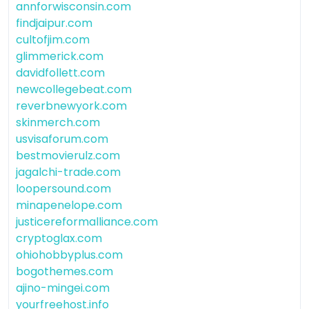
annforwisconsin.com
findjaipur.com
cultofjim.com
glimmerick.com
davidfollett.com
newcollegebeat.com
reverbnewyork.com
skinmerch.com
usvisaforum.com
bestmovierulz.com
jagalchi-trade.com
loopersound.com
minapenelope.com
justicereformalliance.com
cryptoglax.com
ohiohobbyplus.com
bogothemes.com
ajino-mingei.com
yourfreehost.info