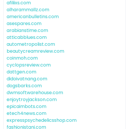
afiliixs.com
alharammallz.com
americanbulletins.com
asespares.com
arabianstime.com
atticabblues.com
autometropolist.com
beautycreamreview.com
coinmoh.com
cyclopsreview.com
dattgen.com
didoivatnang.com
dogsbarks.com
dwmsoftwarehouse.com
enjoytroyjackson.com
epicaimbots.com
etech4news.com
expresspsychedelicsshop.com
fashionistani.com