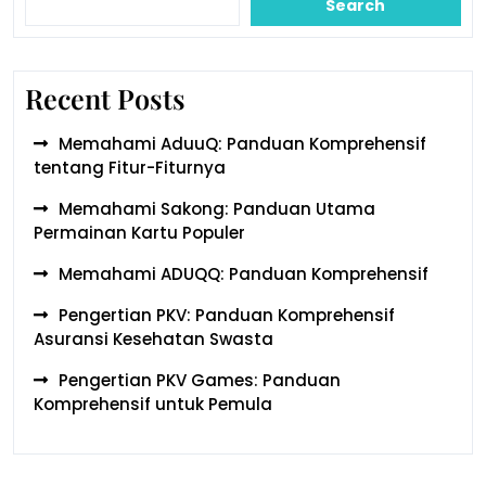
Search
Recent Posts
Memahami AduuQ: Panduan Komprehensif
tentang Fitur-Fiturnya
Memahami Sakong: Panduan Utama
Permainan Kartu Populer
Memahami ADUQQ: Panduan Komprehensif
Pengertian PKV: Panduan Komprehensif
Asuransi Kesehatan Swasta
Pengertian PKV Games: Panduan
Komprehensif untuk Pemula