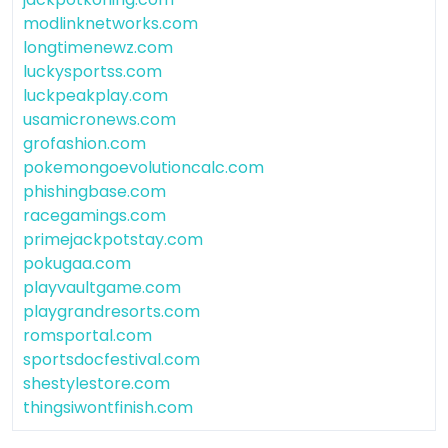
modlinknetworks.com
longtimenewz.com
luckysportss.com
luckpeakplay.com
usamicronews.com
grofashion.com
pokemongoevolutioncalc.com
phishingbase.com
racegamings.com
primejackpotstay.com
pokugaa.com
playvaultgame.com
playgrandresorts.com
romsportal.com
sportsdocfestival.com
shestylestore.com
thingsiwontfinish.com