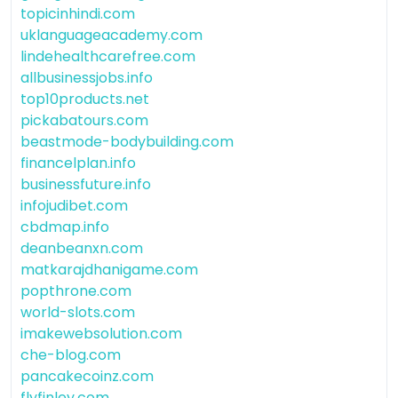
topicinhindi.com
uklanguageacademy.com
lindehealthcarefree.com
allbusinessjobs.info
top10products.net
pickabatours.com
beastmode-bodybuilding.com
financelplan.info
businessfuture.info
infojudibet.com
cbdmap.info
deanbeanxn.com
matkarajdhanigame.com
popthrone.com
world-slots.com
imakewebsolution.com
che-blog.com
pancakecoinz.com
flyfinley.com