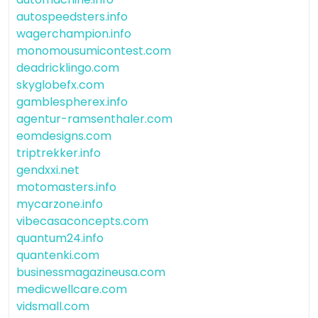
autospeedsters.info
wagerchampion.info
monomousumicontest.com
deadricklingo.com
skyglobefx.com
gamblespherex.info
agentur-ramsenthaler.com
eomdesigns.com
triptrekker.info
gendxxi.net
motomasters.info
mycarzone.info
vibecasaconcepts.com
quantum24.info
quantenki.com
businessmagazineusa.com
medicwellcare.com
vidsmall.com