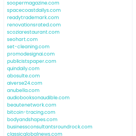
soopermagazine.com
spacecoastdailys.com
readytrademark.com
renovationsrated.com
scoziarestaurant.com
seohart.com
set-cleaning.com
promodesignai.com
publicistspaper.com
quindaily.com
abosulte.com
aiverse24.com
anubella.com
audiobooksonaudible.com
beautenetwork.com
bitcoin-tracing.com
bodyandshapes.com
businessconsultantsroundrock.com
classicglobalnews.com