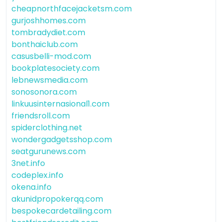
cheapnorthfacejacketsm.com
gurjoshhomes.com
tombradydiet.com
bonthaiclub.com
casusbelli-mod.com
bookplatesociety.com
lebnewsmedia.com
sonosonora.com
linkuusinternasional1.com
friendsroll.com
spiderclothing.net
wondergadgetsshop.com
seatgurunews.com
3net.info
codeplex.info
okena.info
akunidpropokerqq.com
bespokecardetailing.com