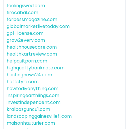
feelingswed.com
firecabal.com
forbessmagazine.com
globalmarketlivetoday.com
gpl-license.com
grow2every.com
healthhousecare.com
healthkartreview.com
helpquitporn.com
highqualitybanknote.com
hostingnews24.com
hottstyle.com
howtodiyanything.com
inspiringearthlings.com
investindependent.com
kralbozguncu1.com
landscapinggainesvillefl.com
maisonhauturier.com