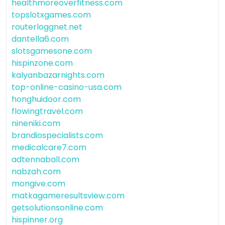
healthmoreoverfitness.com
topslotxgames.com
routerloggnet.net
dantella6.com
slotsgamesone.com
hispinzone.com
kalyanbazarnights.com
top-online-casino-usa.com
honghuidoor.com
flowingtravel.com
nineniki.com
brandiospecialists.com
medicalcare7.com
adtennaball.com
nabzah.com
mongive.com
matkagameresultsview.com
getsolutionsonline.com
hispinner.org