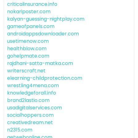
criticalinsurance.info
nokariposter.com
kalyan-guessing-nightplay.com
gameofpanels.com
androidappsdownloader.com
usetimenow.com
healthblow.com
gohelpmate.com
rajdhani-satta-matka.com
writerscraft.net
elearning-childprotection.com
wrestling4mena.com
knowledgeforall.info
brand2lastio.com
usadigitalservices.com
socialhoppers.com
creativedream.net
n2315.com
getwebonline.com