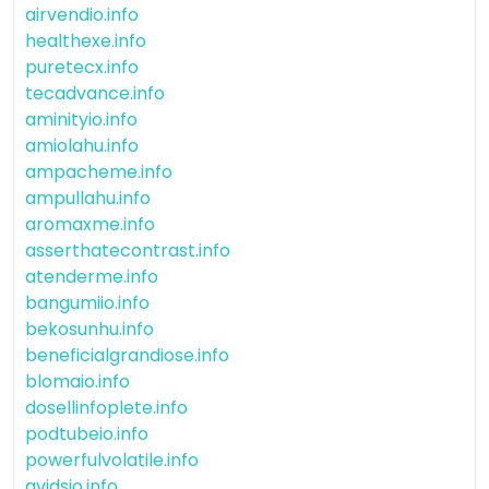
airvendio.info
healthexe.info
puretecx.info
tecadvance.info
aminityio.info
amiolahu.info
ampacheme.info
ampullahu.info
aromaxme.info
asserthatecontrast.info
atenderme.info
bangumiio.info
bekosunhu.info
beneficialgrandiose.info
blomaio.info
dosellinfoplete.info
podtubeio.info
powerfulvolatile.info
qvidsio.info