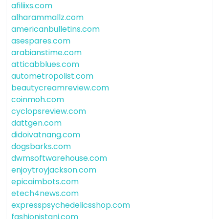
afiliixs.com
alharammallz.com
americanbulletins.com
asespares.com
arabianstime.com
atticabblues.com
autometropolist.com
beautycreamreview.com
coinmoh.com
cyclopsreview.com
dattgen.com
didoivatnang.com
dogsbarks.com
dwmsoftwarehouse.com
enjoytroyjackson.com
epicaimbots.com
etech4news.com
expresspsychedelicsshop.com
fashionistani.com