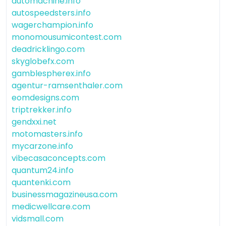
automachine.info
autospeedsters.info
wagerchampion.info
monomousumicontest.com
deadricklingo.com
skyglobefx.com
gamblespherex.info
agentur-ramsenthaler.com
eomdesigns.com
triptrekker.info
gendxxi.net
motomasters.info
mycarzone.info
vibecasaconcepts.com
quantum24.info
quantenki.com
businessmagazineusa.com
medicwellcare.com
vidsmall.com