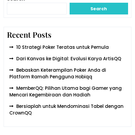
Search
Recent Posts
10 Strategi Poker Teratas untuk Pemula
Dari Kanvas ke Digital: Evolusi Karya ArtisQQ
Bebaskan Keterampilan Poker Anda di
Platform Ramah Pengguna Hobiqq
MemberQQ: Pilihan Utama bagi Gamer yang
Mencari Kegembiraan dan Hadiah
Bersiaplah untuk Mendominasi Tabel dengan
CrownQQ