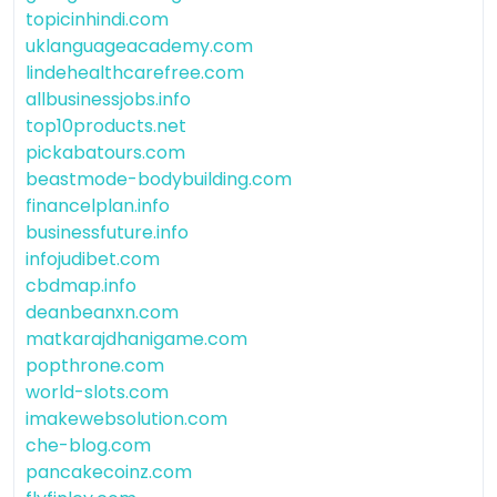
topicinhindi.com
uklanguageacademy.com
lindehealthcarefree.com
allbusinessjobs.info
top10products.net
pickabatours.com
beastmode-bodybuilding.com
financelplan.info
businessfuture.info
infojudibet.com
cbdmap.info
deanbeanxn.com
matkarajdhanigame.com
popthrone.com
world-slots.com
imakewebsolution.com
che-blog.com
pancakecoinz.com