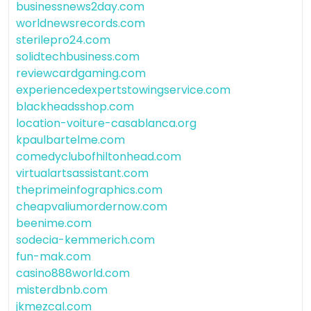
businessnews2day.com
worldnewsrecords.com
sterilepro24.com
solidtechbusiness.com
reviewcardgaming.com
experiencedexpertstowingservice.com
blackheadsshop.com
location-voiture-casablanca.org
kpaulbartelme.com
comedyclubofhiltonhead.com
virtualartsassistant.com
theprimeinfographics.com
cheapvaliumordernow.com
beenime.com
sodecia-kemmerich.com
fun-mak.com
casino888world.com
misterdbnb.com
jkmezcal.com