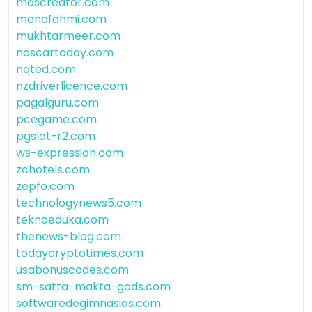
mascreator.com
menafahmi.com
mukhtarmeer.com
nascartoday.com
nqted.com
nzdriverlicence.com
pagalguru.com
pcegame.com
pgslot-r2.com
ws-expression.com
zchotels.com
zepfo.com
technologynews5.com
teknoeduka.com
thenews-blog.com
todaycryptotimes.com
usabonuscodes.com
sm-satta-makta-gods.com
softwaredegimnasios.com