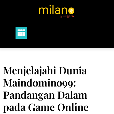
Skip
to
content
Menjelajahi Dunia
Maindomino99:
Pandangan Dalam
pada Game Online