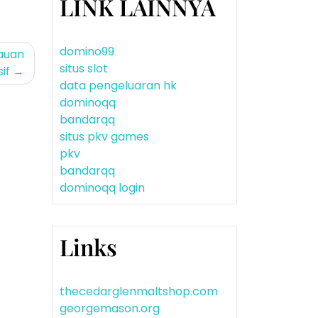
LINK LAINNYA
domino99
auan
situs slot
if
data pengeluaran hk
dominoqq
bandarqq
situs pkv games
pkv
bandarqq
dominoqq login
Links
thecedarglenmaltshop.com
georgemason.org