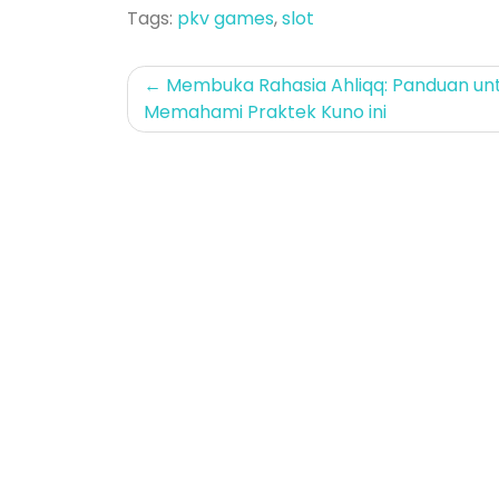
Tags:
pkv games
,
slot
Post
Membuka Rahasia Ahliqq: Panduan un
Memahami Praktek Kuno ini
navigation