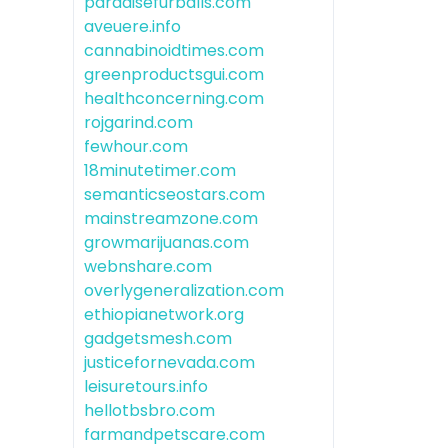
paradisefurballs.com
aveuere.info
cannabinoidtimes.com
greenproductsgui.com
healthconcerning.com
rojgarind.com
fewhour.com
18minutetimer.com
semanticseostars.com
mainstreamzone.com
growmarijuanas.com
webnshare.com
overlygeneralization.com
ethiopianetwork.org
gadgetsmesh.com
justicefornevada.com
leisuretours.info
hellotbsbro.com
farmandpetscare.com