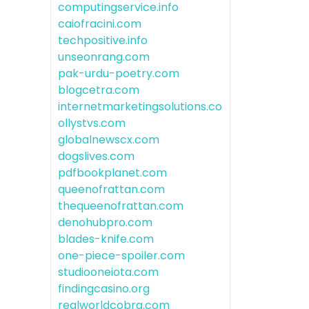
computingservice.info
caiofracini.com
techpositive.info
unseonrang.com
pak-urdu-poetry.com
blogcetra.com
internetmarketingsolutions.co
ollystvs.com
globalnewscx.com
dogslives.com
pdfbookplanet.com
queenofrattan.com
thequeenofrattan.com
denohubpro.com
blades-knife.com
one-piece-spoiler.com
studiooneiota.com
findingcasino.org
realworldcobra.com