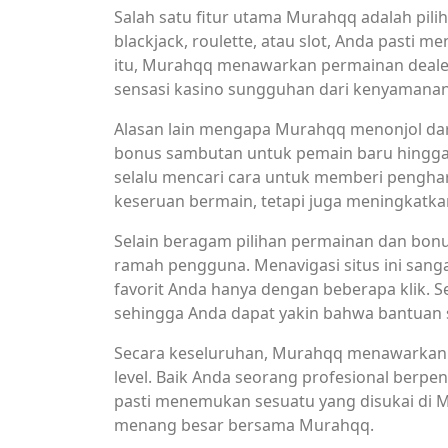
Salah satu fitur utama Murahqq adalah pi
blackjack, roulette, atau slot, Anda pasti
itu, Murahqq menawarkan permainan deal
sensasi kasino sungguhan dari kenyamanan
Alasan lain mengapa Murahqq menonjol dar
bonus sambutan untuk pemain baru hingg
selalu mencari cara untuk memberi pengha
keseruan bermain, tetapi juga meningkatk
Selain beragam pilihan permainan dan bo
ramah pengguna. Menavigasi situs ini s
favorit Anda hanya dengan beberapa klik. 
sehingga Anda dapat yakin bahwa bantuan s
Secara keseluruhan, Murahqq menawarkan p
level. Baik Anda seorang profesional berpe
pasti menemukan sesuatu yang disukai di M
menang besar bersama Murahqq.