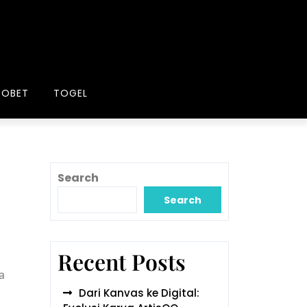
BOBET
TOGEL
Search
Search
Recent Posts
a
Dari Kanvas ke Digital: