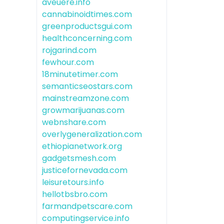
aveuere.info
cannabinoidtimes.com
greenproductsgui.com
healthconcerning.com
rojgarind.com
fewhour.com
18minutetimer.com
semanticseostars.com
mainstreamzone.com
growmarijuanas.com
webnshare.com
overlygeneralization.com
ethiopianetwork.org
gadgetsmesh.com
justicefornevada.com
leisuretours.info
hellotbsbro.com
farmandpetscare.com
computingservice.info