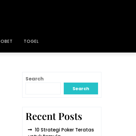
BOBET
TOGEL
Search
Search
Recent Posts
10 Strategi Poker Teratas