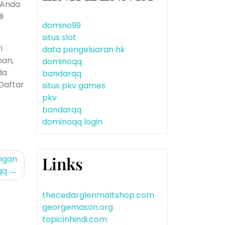
 Anda
i
domino99
situs slot
i
data pengeluaran hk
nan,
dominoqq
da
bandarqq
Daftar
situs pkv games
pkv
bandarqq
dominoqq login
Links
ngan
qq
thecedarglenmaltshop.com
georgemason.org
topicinhindi.com