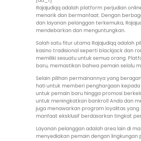
[ad_1]
Rajajudiqq adalah platform perjudian o
menarik dan bermanfaat. Dengan berbagai 
dan layanan pelanggan terkemuka, Rajajud
mendebarkan dan menguntungkan.
Salah satu fitur utama Rajajudiqq adalah
kasino tradisional seperti blackjack dan r
memiliki sesuatu untuk semua orang. Pla
baru, memastikan bahwa pemain selalu mem
Selain pilihan permainannya yang beraga
hati untuk memberi penghargaan kepada 
untuk pemain baru hingga promosi berkel
untuk meningkatkan bankroll Anda dan me
juga menawarkan program loyalitas yang
manfaat eksklusif berdasarkan tingkat p
Layanan pelanggan adalah area lain di man
menyediakan pemain dengan lingkungan 