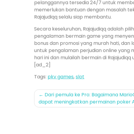
pelanggannya tersedia 24/7 untuk memb
memerlukan bantuan dengan masalah teknis
Rajajudiqq selalu siap membantu.
Secara keseluruhan, Rajajudiqq adalah pi
pengalaman bermain game yang menyenan
bonus dan promosi yang murah hati, dan l
untuk pengalaman perjudian online yang
hari ini dan mulailah bermain di Rajajud
[ad_2]
Tags:
pkv games
,
slot
Post
Dari pemula ke Pro: Bagaimana Mari
dapat meningkatkan permainan poker 
navigation