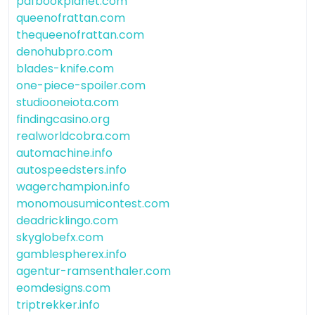
pdfbookplanet.com
queenofrattan.com
thequeenofrattan.com
denohubpro.com
blades-knife.com
one-piece-spoiler.com
studiooneiota.com
findingcasino.org
realworldcobra.com
automachine.info
autospeedsters.info
wagerchampion.info
monomousumicontest.com
deadricklingo.com
skyglobefx.com
gamblespherex.info
agentur-ramsenthaler.com
eomdesigns.com
triptrekker.info