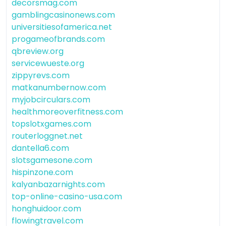
decorsmag.com
gamblingcasinonews.com
universitiesofamerica.net
progameofbrands.com
qbreview.org
servicewueste.org
zippyrevs.com
matkanumbernow.com
myjobcirculars.com
healthmoreoverfitness.com
topslotxgames.com
routerloggnet.net
dantella6.com
slotsgamesone.com
hispinzone.com
kalyanbazarnights.com
top-online-casino-usa.com
honghuidoor.com
flowingtravel.com