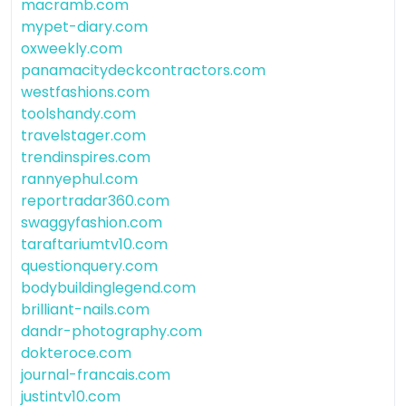
macramb.com
mypet-diary.com
oxweekly.com
panamacitydeckcontractors.com
westfashions.com
toolshandy.com
travelstager.com
trendinspires.com
rannyephul.com
reportradar360.com
swaggyfashion.com
taraftariumtv10.com
questionquery.com
bodybuildinglegend.com
brilliant-nails.com
dandr-photography.com
dokteroce.com
journal-francais.com
justintv10.com