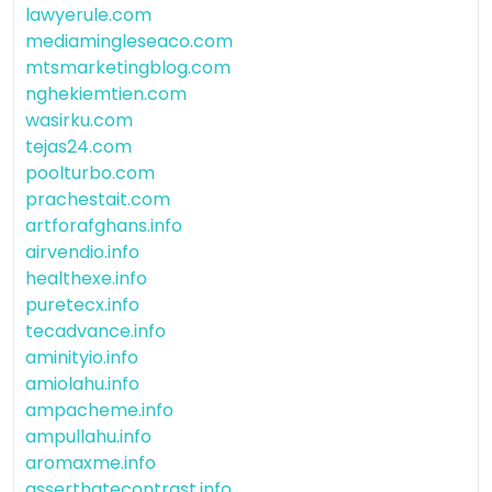
lawyerule.com
mediamingleseaco.com
mtsmarketingblog.com
nghekiemtien.com
wasirku.com
tejas24.com
poolturbo.com
prachestait.com
artforafghans.info
airvendio.info
healthexe.info
puretecx.info
tecadvance.info
aminityio.info
amiolahu.info
ampacheme.info
ampullahu.info
aromaxme.info
asserthatecontrast.info