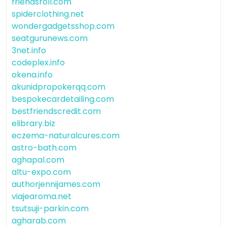
friendsroll.com
spiderclothing.net
wondergadgetsshop.com
seatgurunews.com
3net.info
codeplex.info
okena.info
akunidpropokerqq.com
bespokecardetailing.com
bestfriendscredit.com
elibrary.biz
eczema-naturalcures.com
astro-bath.com
aghapal.com
altu-expo.com
authorjennijames.com
viajearoma.net
tsutsuji-parkin.com
agharab.com