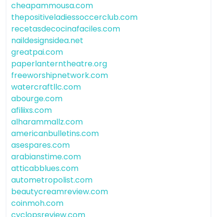
cheapammousa.com
thepositiveladiessoccerclub.com
recetasdecocinafaciles.com
naildesignsidea.net
greatpai.com
paperlanterntheatre.org
freeworshipnetwork.com
watercraftllc.com
abourge.com
afiliixs.com
alharammallz.com
americanbulletins.com
asespares.com
arabianstime.com
atticabblues.com
autometropolist.com
beautycreamreview.com
coinmoh.com
cyclopsreview.com