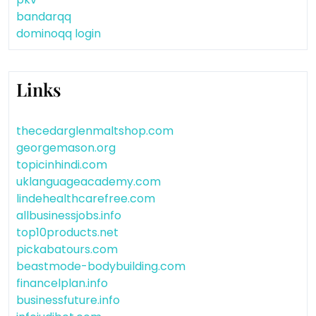
bandarqq
dominoqq login
Links
thecedarglenmaltshop.com
georgemason.org
topicinhindi.com
uklanguageacademy.com
lindehealthcarefree.com
allbusinessjobs.info
top10products.net
pickabatours.com
beastmode-bodybuilding.com
financelplan.info
businessfuture.info