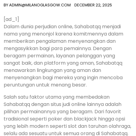
BY
ADMIN@MILANOGLASGOW.COM
DECEMBER 22, 2025
[ad_1]
Dalam dunia perjudian online, Sahabatqq menjadi
nama yang menonjol karena komitmennya dalam
memberikan pengalaman menyenangkan dan
mengasyikkan bagi para pemainnya. Dengan
beragam permainan, layanan pelanggan yang
sangat baik, dan platform yang aman, Sahabatqq
menawarkan lingkungan yang aman dan
menyenangkan bagi mereka yang ingin mencoba
peruntungan untuk menang besar.
Salah satu faktor utama yang membedakan
Sahabatqq dengan situs judi online lainnya adalah
pilihan permainannya yang beragam. Dari favorit
tradisional seperti poker dan blackjack hingga opsi
yang lebih modern seperti slot dan taruhan olahraga,
selalu ada sesuatu untuk semua orang di Sahabatqq.