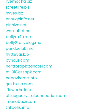
livemocha.biz
streetlife.biz
hyves.biz
enoughinfo.net
pinhive.net
warnabet.net
bollym4u.me
bolly2tollyblog.me
pandaclub.me
flyttevask.io
byhous.com
hartfordplazahotel.com
m-918kissapk.com
nabavkame.info
gakbiasa.com
iflowerhu.info
chicagocrystalconnection.com
imanabadii.com
trilipohu.info