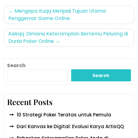
Post
Mengapa Ituqq Menjadi Tujuan Utama
navigation
Penggemar Game Online
Asikqq: Dimana Keterampilan Bertemu Peluang di
Dunia Poker Online
Search
Search
Recent Posts
10 Strategi Poker Teratas untuk Pemula
Dari Kanvas ke Digital: Evolusi Karya ArtisQQ