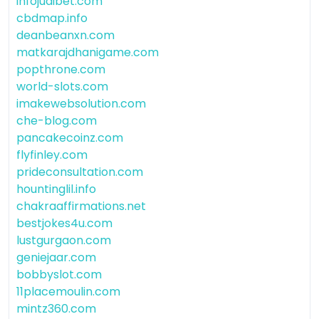
infojudibet.com
cbdmap.info
deanbeanxn.com
matkarajdhanigame.com
popthrone.com
world-slots.com
imakewebsolution.com
che-blog.com
pancakecoinz.com
flyfinley.com
prideconsultation.com
hountinglil.info
chakraaffirmations.net
bestjokes4u.com
lustgurgaon.com
geniejaar.com
bobbyslot.com
11placemoulin.com
mintz360.com