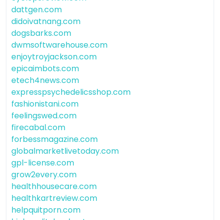
dattgen.com
didoivatnang.com
dogsbarks.com
dwmsoftwarehouse.com
enjoytroyjackson.com
epicaimbots.com
etech4news.com
expresspsychedelicsshop.com
fashionistani.com
feelingswed.com
firecabal.com
forbessmagazine.com
globalmarketlivetoday.com
gpl-license.com
grow2every.com
healthhousecare.com
healthkartreview.com
helpquitporn.com