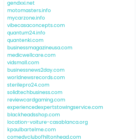
gendxxi.net
motomasters.info
mycarzone.info
vibecasaconcepts.com
quantum24.info
quantenki.com
businessmagazineusa.com
medicwellcare.com
vidsmall.com
businessnews2day.com
worldnewsrecords.com
sterilepro24.com
solidtechbusiness.com
reviewcardgaming.com
experiencedexpertstowingservice.com
blackheadsshop.com
location-voiture-casablanca.org
kpaulbartelme.com
comedyclubofhiltonhead.com