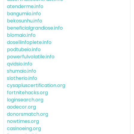
atenderme.info
bangumiio.info
bekosunhu.info
beneficialgrandiose.info
blomaio.info
dosellinfoplete.info
podtubeio.info
powerfulvolatile.info
qvidsio.info
shumaio.info
slotherio.info
cysapluscertification.org
fortnitehacks.org
loginsearch.org
aodecor.org
donorsmatch.org
nowtimes.org
casinoeing.org