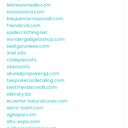
lebnewsmedia.com
sonosonora.com
linkuusinternasional1.com
friendsroll.com
spiderclothing.net
wondergadgetsshop.com
seatgurunews.com
3net.info
codeplex.info
okena.info
akunidpropokerqq.com
bespokecardetailing.com
bestfriendscredit.com
elibrary.biz
eczema-naturalcures.com
astro-bath.com
aghapal.com
altu-expo.com