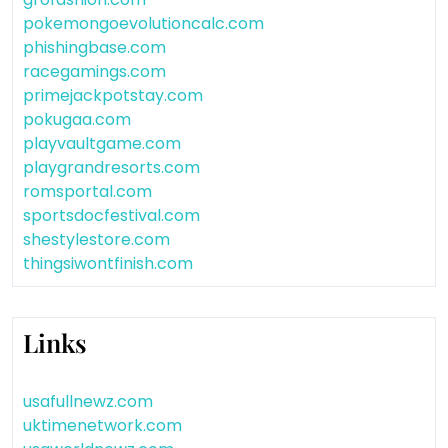
pokemongoevolutioncalc.com
phishingbase.com
racegamings.com
primejackpotstay.com
pokugaa.com
playvaultgame.com
playgrandresorts.com
romsportal.com
sportsdocfestival.com
shestylestore.com
thingsiwontfinish.com
Links
usafullnewz.com
uktimenetwork.com