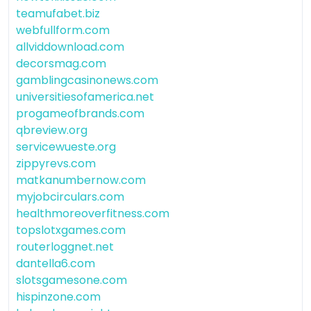
teamufabet.biz
webfullform.com
allviddownload.com
decorsmag.com
gamblingcasinonews.com
universitiesofamerica.net
progameofbrands.com
qbreview.org
servicewueste.org
zippyrevs.com
matkanumbernow.com
myjobcirculars.com
healthmoreoverfitness.com
topslotxgames.com
routerloggnet.net
dantella6.com
slotsgamesone.com
hispinzone.com