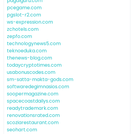
pagalguru.com
pcegame.com
pgslot-r2.com
ws-expression.com
zchotels.com
zepfo.com
technologynews5.com
teknoeduka.com
thenews-blog.com
todaycryptotimes.com
usabonuscodes.com
sm-satta-makta-gods.com
softwaredegimnasios.com
soopermagazine.com
spacecoastdailys.com
readytrademark.com
renovationsrated.com
scoziarestaurant.com
seohart.com