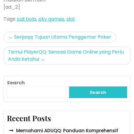
[ad_2]
Tags:
judi bola
,
pkv games
,
slot
Post
Senjaqq: Tujuan Utama Penggemar Poker
navigation
Temui PlayerQQ: Sensasi Game Online yang Perlu
Anda Ketahui
Search
Search
Recent Posts
Memahami ADUQQ: Panduan Komprehensif