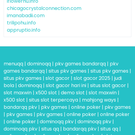
iflowerhu.info
chicagocrystalconnection.com
imanabadii.com
trilipohu.info
appruptio.info
menuqq
|
dominoqq
|
pkv games bandarqq
|
pkv
games bandarqq
|
situs pkv games
|
situs pkv games
|
situs pkv games
|
slot gacor
|
slot gacor 2025
|
judi
bola
|
dominoqq
|
slot gacor hari ini
|
situs slot gacor
|
slot maxwin
|
x500 slot
|
demo slot
|
slot maxwin
|
x500 slot
|
situs slot terpercaya
|
mahjong ways
|
bandarqq pkv
|
pkv games
|
online poker
|
pkv games
|
pkv games
|
pkv games
|
online poker
|
online poker
|
online poker
|
dominoqq pkv
|
dominoqq pkv
|
dominoqq pkv
|
situs qq
|
bandarqq pkv
|
situs qq
|