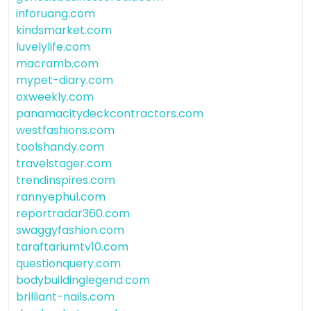
inforuang.com
kindsmarket.com
luvelylife.com
macramb.com
mypet-diary.com
oxweekly.com
panamacitydeckcontractors.com
westfashions.com
toolshandy.com
travelstager.com
trendinspires.com
rannyephul.com
reportradar360.com
swaggyfashion.com
taraftariumtv10.com
questionquery.com
bodybuildinglegend.com
brilliant-nails.com