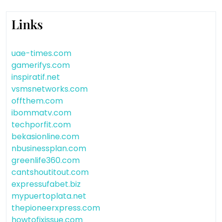
Links
uae-times.com
gamerifys.com
inspiratif.net
vsmsnetworks.com
offthem.com
ibommatv.com
techporfit.com
bekasionline.com
nbusinessplan.com
greenlife360.com
cantshoutitout.com
expressufabet.biz
mypuertoplata.net
thepioneerxpress.com
howtofixissue.com