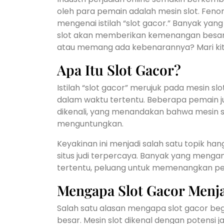
oleh para pemain adalah mesin slot. Feno
mengenai istilah “slot gacor.” Banyak ya
slot akan memberikan kemenangan besar s
atau memang ada kebenarannya? Mari kita 
Apa Itu Slot Gacor?
Istilah “slot gacor” merujuk pada mesin 
dalam waktu tertentu. Beberapa pemain j
dikenali, yang menandakan bahwa mesin s
menguntungkan.
Keyakinan ini menjadi salah satu topik han
situs judi terpercaya. Banyak yang meng
tertentu, peluang untuk memenangkan pe
Mengapa Slot Gacor Menj
Salah satu alasan mengapa slot gacor b
besar. Mesin slot dikenal dengan potensi 