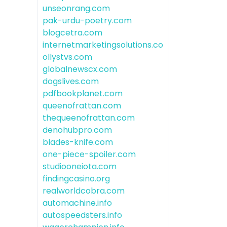
unseonrang.com
pak-urdu-poetry.com
blogcetra.com
internetmarketingsolutions.co
ollystvs.com
globalnewscx.com
dogslives.com
pdfbookplanet.com
queenofrattan.com
thequeenofrattan.com
denohubpro.com
blades-knife.com
one-piece-spoiler.com
studiooneiota.com
findingcasino.org
realworldcobra.com
automachine.info
autospeedsters.info