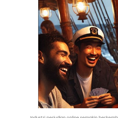
Industri perjudian online semakin berkem