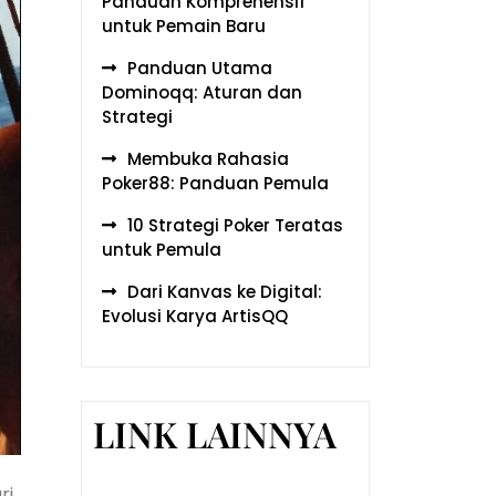
Panduan Komprehensif
untuk Pemain Baru
Panduan Utama
Dominoqq: Aturan dan
Strategi
Membuka Rahasia
Poker88: Panduan Pemula
10 Strategi Poker Teratas
untuk Pemula
Dari Kanvas ke Digital:
Evolusi Karya ArtisQQ
LINK LAINNYA
ri