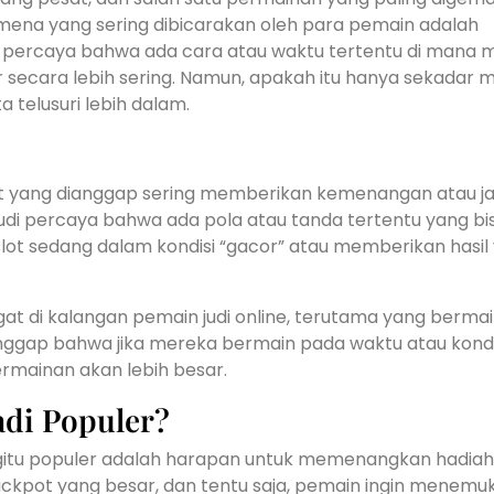
mena yang sering dibicarakan oleh para pemain adalah
ng percaya bahwa ada cara atau waktu tertentu di mana 
ecara lebih sering. Namun, apakah itu hanya sekadar m
telusuri lebih dalam.
slot yang dianggap sering memberikan kemenangan atau j
udi percaya bahwa ada pola atau tanda tertentu yang bi
lot sedang dalam kondisi “gacor” atau memberikan hasil
gat di kalangan pemain judi online, terutama yang bermai
anggap bahwa jika mereka bermain pada waktu atau kondi
rmainan akan lebih besar.
adi Populer?
egitu populer adalah harapan untuk memenangkan hadiah
jackpot yang besar, dan tentu saja, pemain ingin menemu