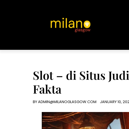
Skip
to
content
Slot – di Situs Ju
Fakta
BY
ADMIN@MILANOGLASGOW.COM
JANUARY 10, 20