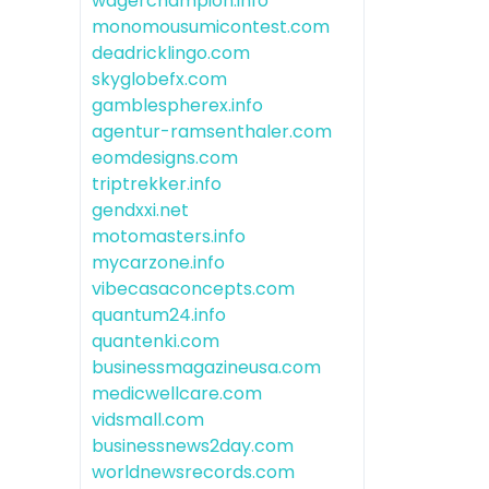
wagerchampion.info
monomousumicontest.com
deadricklingo.com
skyglobefx.com
gamblespherex.info
agentur-ramsenthaler.com
eomdesigns.com
triptrekker.info
gendxxi.net
motomasters.info
mycarzone.info
vibecasaconcepts.com
quantum24.info
quantenki.com
businessmagazineusa.com
medicwellcare.com
vidsmall.com
businessnews2day.com
worldnewsrecords.com