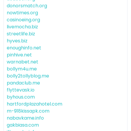
donorsmatch.org
nowtimes.org
casinoeing.org
livemocha.biz
streetlife.biz
hyves.biz
enoughinfo.net
pinhive.net
warnabet.net
bollym4u.me
bolly2tollyblog.me
pandaclub.me
flyttevask.io
byhous.com
hartfordplazahotel.com
m-918kissapk.com
nabavkame.info
gakbiasa.com