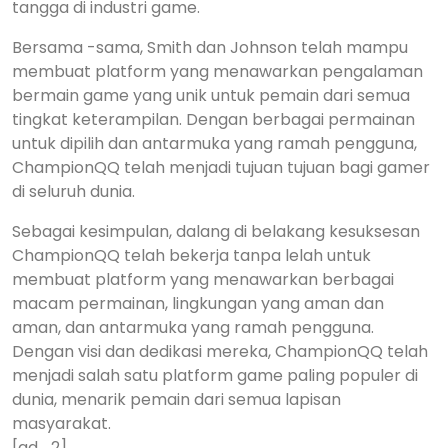
tangga di industri game.
Bersama -sama, Smith dan Johnson telah mampu
membuat platform yang menawarkan pengalaman
bermain game yang unik untuk pemain dari semua
tingkat keterampilan. Dengan berbagai permainan
untuk dipilih dan antarmuka yang ramah pengguna,
ChampionQQ telah menjadi tujuan tujuan bagi gamer
di seluruh dunia.
Sebagai kesimpulan, dalang di belakang kesuksesan
ChampionQQ telah bekerja tanpa lelah untuk
membuat platform yang menawarkan berbagai
macam permainan, lingkungan yang aman dan
aman, dan antarmuka yang ramah pengguna.
Dengan visi dan dedikasi mereka, ChampionQQ telah
menjadi salah satu platform game paling populer di
dunia, menarik pemain dari semua lapisan
masyarakat.
[ad_2]