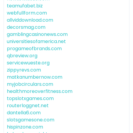
teamufabet.biz
webfullform.com
allviddownload.com
decorsmag.com
gamblingcasinonews.com
universitiesofamerica.net
progameofbrands.com
qbreview.org
servicewueste.org
zippyrevs.com
matkanumbernow.com
myjobcirculars.com
healthmoreoverfitness.com
topslotxgames.com
routerloggnet.net
dantella6.com
slotsgamesone.com
hispinzone.com