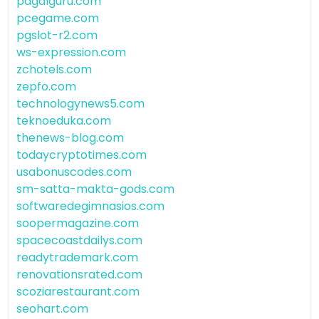
pagalguru.com
pcegame.com
pgslot-r2.com
ws-expression.com
zchotels.com
zepfo.com
technologynews5.com
teknoeduka.com
thenews-blog.com
todaycryptotimes.com
usabonuscodes.com
sm-satta-makta-gods.com
softwaredegimnasios.com
soopermagazine.com
spacecoastdailys.com
readytrademark.com
renovationsrated.com
scoziarestaurant.com
seohart.com