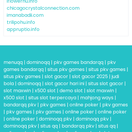
iflowerhu.info
chicagocrystalconnection.com
imanabadii.com
trilipohu.info
appruptio.info
menuqq
|
dominoqq
|
pkv games bandarqq
|
pkv
games bandarqq
|
situs pkv games
|
situs pkv games
|
situs pkv games
|
slot gacor
|
slot gacor 2025
|
judi
bola
|
dominoqq
|
slot gacor hari ini
|
situs slot gacor
|
slot maxwin
|
x500 slot
|
demo slot
|
slot maxwin
|
x500 slot
|
situs slot terpercaya
|
mahjong ways
|
bandarqq pkv
|
pkv games
|
online poker
|
pkv games
|
pkv games
|
pkv games
|
online poker
|
online poker
|
online poker
|
dominoqq pkv
|
dominoqq pkv
|
dominoqq pkv
|
situs qq
|
bandarqq pkv
|
situs qq
|