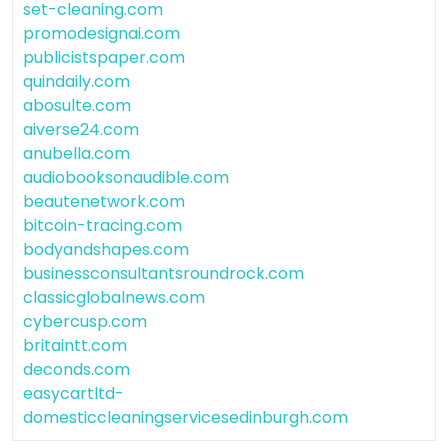
set-cleaning.com
promodesignai.com
publicistspaper.com
quindaily.com
abosulte.com
aiverse24.com
anubella.com
audiobooksonaudible.com
beautenetwork.com
bitcoin-tracing.com
bodyandshapes.com
businessconsultantsroundrock.com
classicglobalnews.com
cybercusp.com
britaintt.com
deconds.com
easycartltd-
domesticcleaningservicesedinburgh.com