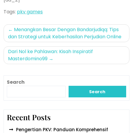
Tags:
pkv games
Post
Menangkan Besar Dengan Bandarjudiqq: Tips
navigation
dan Strategi untuk Keberhasilan Perjudian Online
Dari Nol ke Pahlawan: Kisah Inspiratif
Masterdomino99
Search
Search
Recent Posts
Pengertian PKV: Panduan Komprehensif