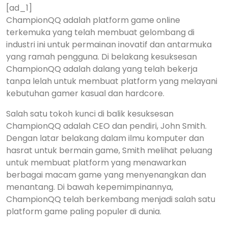
[ad_1]
ChampionQQ adalah platform game online
terkemuka yang telah membuat gelombang di
industri ini untuk permainan inovatif dan antarmuka
yang ramah pengguna. Di belakang kesuksesan
ChampionQQ adalah dalang yang telah bekerja
tanpa lelah untuk membuat platform yang melayani
kebutuhan gamer kasual dan hardcore.
Salah satu tokoh kunci di balik kesuksesan
ChampionQQ adalah CEO dan pendiri, John Smith.
Dengan latar belakang dalam ilmu komputer dan
hasrat untuk bermain game, Smith melihat peluang
untuk membuat platform yang menawarkan
berbagai macam game yang menyenangkan dan
menantang. Di bawah kepemimpinannya,
ChampionQQ telah berkembang menjadi salah satu
platform game paling populer di dunia.