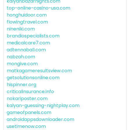
kalyanbazarnights.com
top-online-casino-usa.com
honghuidoor.com
flowingtravel.com
nineniki.com
brandiospecialists.com
medicalcare7.com
adtennaball.com
nabzah.com
mongive.com
matkagameresultsview.com
getsolutionsonline.com
hispinner.org
criticalinsurance.info
nokariposter.com
kalyan-guessing-nightplay.com
gameofpanels.com
androidappsdownloader.com
usetimenow.com