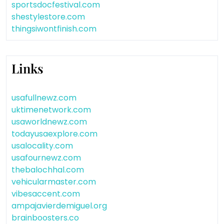
sportsdocfestival.com
shestylestore.com
thingsiwontfinish.com
Links
usafullnewz.com
uktimenetwork.com
usaworldnewz.com
todayusaexplore.com
usalocality.com
usafournewz.com
thebalochhal.com
vehicularmaster.com
vibesaccent.com
ampajavierdemiguel.org
brainboosters.co