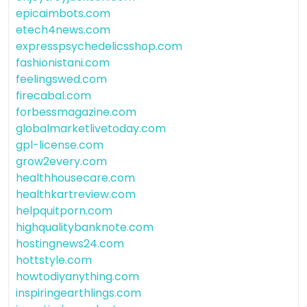
epicaimbots.com
etech4news.com
expresspsychedelicsshop.com
fashionistani.com
feelingswed.com
firecabal.com
forbessmagazine.com
globalmarketlivetoday.com
gpl-license.com
grow2every.com
healthhousecare.com
healthkartreview.com
helpquitporn.com
highqualitybanknote.com
hostingnews24.com
hottstyle.com
howtodiyanything.com
inspiringearthlings.com