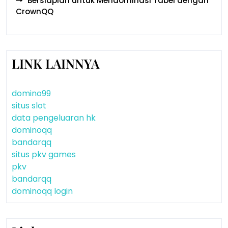
Bersiaplah untuk Mendominasi Tabel dengan
CrownQQ
LINK LAINNYA
domino99
situs slot
data pengeluaran hk
dominoqq
bandarqq
situs pkv games
pkv
bandarqq
dominoqq login