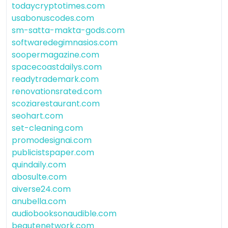
todaycryptotimes.com
usabonuscodes.com
sm-satta-makta-gods.com
softwaredegimnasios.com
soopermagazine.com
spacecoastdailys.com
readytrademark.com
renovationsrated.com
scoziarestaurant.com
seohart.com
set-cleaning.com
promodesignai.com
publicistspaper.com
quindaily.com
abosulte.com
aiverse24.com
anubella.com
audiobooksonaudible.com
beautenetwork.com