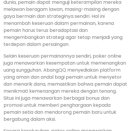
dunia, pemain dapat menguji keterampilan mereka
melawan beragam lawan, masing-masing dengan
gaya bermain dan strateginya sendiri. Hal ini
menambah keseruan dalam permainan, karena
pemain harus terus beradaptasi dan
mengembangkan strategi agar tetap menjadi yang
terdepan dalam persaingan.
Selain keseruan permainannya sendiri, poker online
juga menawarkan kesempatan untuk memenangkan
uang sungguhan. AbangQQ menyediakan platform
yang aman dan andal bagi pemain untuk menyetor
dan menarik dana, memastikan bahwa pemain dapat
menikmati kemenangan mereka dengan tenang.
Situs ini juga menawarkan berbagai bonus dan
promosi untuk memberi penghargaan kepada
pemain setia dan mendorong pemain baru untuk
bergabung dalam aksi.
Secara keseluruhan, poker online menawarkan