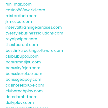
fun-mak.com
casino888world.com
misterdbnb.com
jkmezcal.com
intervaltrainingexercises.com
tyestylebusinesssolutions.com
royalpoipet.com
thestaurant.com
bestlinktrackingsoftware.com
clublubupoo.com
bonusmazijeu.com
bonuskyfojea.com
bonuskorokee.com
bonusgexipoy.com
casinorelaxluxe.com
clubetechplay.com
domdombd.com
dailyplayz.com