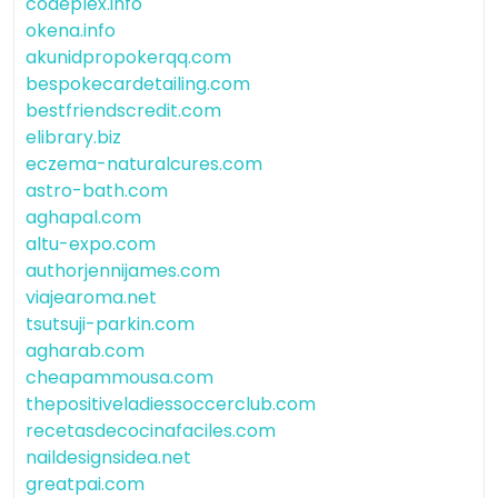
codeplex.info
okena.info
akunidpropokerqq.com
bespokecardetailing.com
bestfriendscredit.com
elibrary.biz
eczema-naturalcures.com
astro-bath.com
aghapal.com
altu-expo.com
authorjennijames.com
viajearoma.net
tsutsuji-parkin.com
agharab.com
cheapammousa.com
thepositiveladiessoccerclub.com
recetasdecocinafaciles.com
naildesignsidea.net
greatpai.com