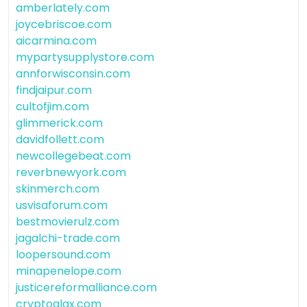
amberlately.com
joycebriscoe.com
aicarmina.com
mypartysupplystore.com
annforwisconsin.com
findjaipur.com
cultofjim.com
glimmerick.com
davidfollett.com
newcollegebeat.com
reverbnewyork.com
skinmerch.com
usvisaforum.com
bestmovierulz.com
jagalchi-trade.com
loopersound.com
minapenelope.com
justicereformalliance.com
cryptoglax.com