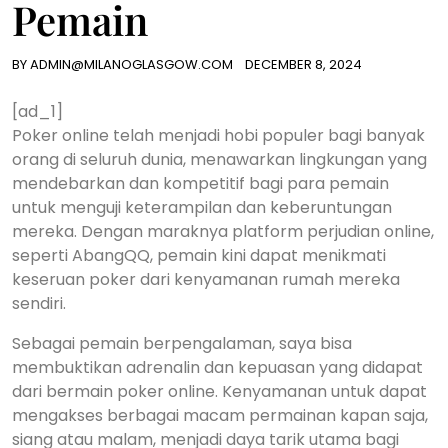
Pemain
BY
ADMIN@MILANOGLASGOW.COM
DECEMBER 8, 2024
[ad_1]
Poker online telah menjadi hobi populer bagi banyak
orang di seluruh dunia, menawarkan lingkungan yang
mendebarkan dan kompetitif bagi para pemain
untuk menguji keterampilan dan keberuntungan
mereka. Dengan maraknya platform perjudian online,
seperti AbangQQ, pemain kini dapat menikmati
keseruan poker dari kenyamanan rumah mereka
sendiri.
Sebagai pemain berpengalaman, saya bisa
membuktikan adrenalin dan kepuasan yang didapat
dari bermain poker online. Kenyamanan untuk dapat
mengakses berbagai macam permainan kapan saja,
siang atau malam, menjadi daya tarik utama bagi