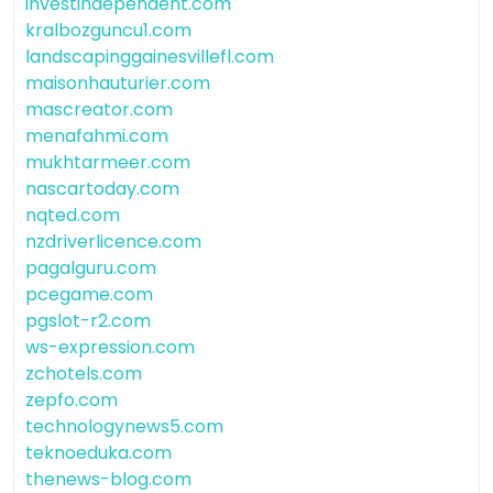
investindependent.com
kralbozguncu1.com
landscapinggainesvillefl.com
maisonhauturier.com
mascreator.com
menafahmi.com
mukhtarmeer.com
nascartoday.com
nqted.com
nzdriverlicence.com
pagalguru.com
pcegame.com
pgslot-r2.com
ws-expression.com
zchotels.com
zepfo.com
technologynews5.com
teknoeduka.com
thenews-blog.com