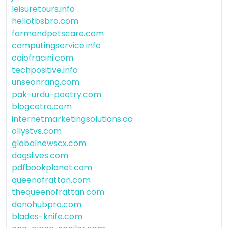
leisuretours.info
hellotbsbro.com
farmandpetscare.com
computingservice.info
caiofracini.com
techpositive.info
unseonrang.com
pak-urdu-poetry.com
blogcetra.com
internetmarketingsolutions.co
ollystvs.com
globalnewscx.com
dogslives.com
pdfbookplanet.com
queenofrattan.com
thequeenofrattan.com
denohubpro.com
blades-knife.com