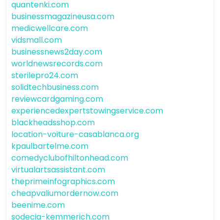
quantenki.com
businessmagazineusa.com
medicwellcare.com
vidsmall.com
businessnews2day.com
worldnewsrecords.com
sterilepro24.com
solidtechbusiness.com
reviewcardgaming.com
experiencedexpertstowingservice.com
blackheadsshop.com
location-voiture-casablanca.org
kpaulbartelme.com
comedyclubofhiltonhead.com
virtualartsassistant.com
theprimeinfographics.com
cheapvaliumordernow.com
beenime.com
sodecia-kemmerich.com