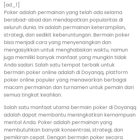
[ad_1]
Poker adalah permainan yang telah ada selama
berabad-abad dan mendapatkan popularitas di
seluruh dunia. Ini adalah permainan keterampilan,
strategi, dan sedikit keberuntungan. Bermain poker
bisa menjadi cara yang menyenangkan dan
mengasyikkan untuk menghabiskan waktu, namun
juga memiliki banyak manfaat yang mungkin tidak
Anda sadari. Salah satu tempat terbaik untuk
bermain poker online adalah di Doyanqq, platform
poker online populer yang menawarkan berbagai
macam permainan dan turnamen untuk pemain dari
semua tingkat keahlian.
Salah satu manfaat utama bermain poker di Doyanqq
adalah dapat membantu meningkatkan kemampuan
mental Anda. Poker adalah permainan yang
membutuhkan banyak konsentrasi, strategi, dan
pemikiran cepat. Dengan bermain poker secara