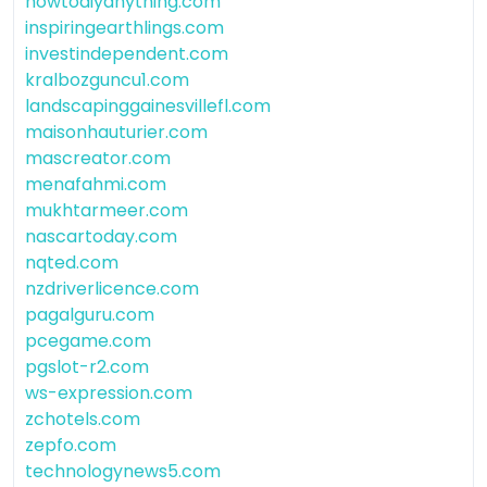
howtodiyanything.com
inspiringearthlings.com
investindependent.com
kralbozguncu1.com
landscapinggainesvillefl.com
maisonhauturier.com
mascreator.com
menafahmi.com
mukhtarmeer.com
nascartoday.com
nqted.com
nzdriverlicence.com
pagalguru.com
pcegame.com
pgslot-r2.com
ws-expression.com
zchotels.com
zepfo.com
technologynews5.com