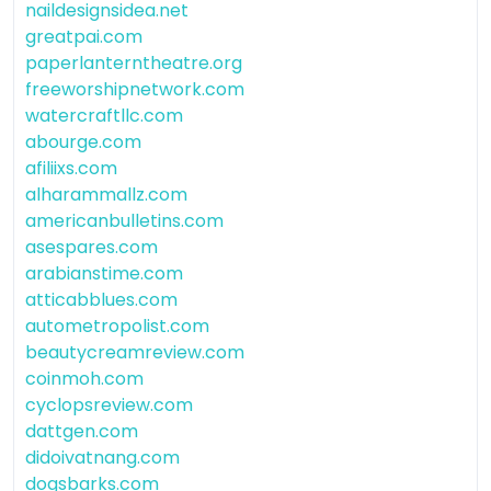
naildesignsidea.net
greatpai.com
paperlanterntheatre.org
freeworshipnetwork.com
watercraftllc.com
abourge.com
afiliixs.com
alharammallz.com
americanbulletins.com
asespares.com
arabianstime.com
atticabblues.com
autometropolist.com
beautycreamreview.com
coinmoh.com
cyclopsreview.com
dattgen.com
didoivatnang.com
dogsbarks.com