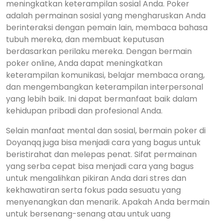
meningkatkan keterampilan sosial Anda. Poker
adalah permainan sosial yang mengharuskan Anda
berinteraksi dengan pemain lain, membaca bahasa
tubuh mereka, dan membuat keputusan
berdasarkan perilaku mereka. Dengan bermain
poker online, Anda dapat meningkatkan
keterampilan komunikasi, belajar membaca orang,
dan mengembangkan keterampilan interpersonal
yang lebih baik. Ini dapat bermanfaat baik dalam
kehidupan pribadi dan profesional Anda.
Selain manfaat mental dan sosial, bermain poker di
Doyanqq juga bisa menjadi cara yang bagus untuk
beristirahat dan melepas penat. Sifat permainan
yang serba cepat bisa menjadi cara yang bagus
untuk mengalihkan pikiran Anda dari stres dan
kekhawatiran serta fokus pada sesuatu yang
menyenangkan dan menarik. Apakah Anda bermain
untuk bersenang-senang atau untuk uang