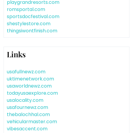
playgrandresorts.com
romsportal.com
sportsdocfestival.com
shestylestore.com
thingsiwontfinish.com
Links
usafullnewz.com
uktimenetwork.com
usaworldnewz.com
todayusaexplore.com
usalocality.com
usafournewz.com
thebalochhal.com
vehicularmaster.com
vibesaccent.com