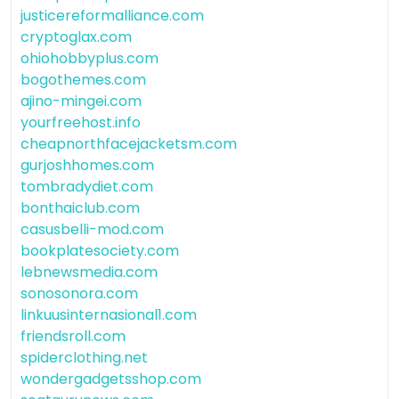
justicereformalliance.com
cryptoglax.com
ohiohobbyplus.com
bogothemes.com
ajino-mingei.com
yourfreehost.info
cheapnorthfacejacketsm.com
gurjoshhomes.com
tombradydiet.com
bonthaiclub.com
casusbelli-mod.com
bookplatesociety.com
lebnewsmedia.com
sonosonora.com
linkuusinternasional1.com
friendsroll.com
spiderclothing.net
wondergadgetsshop.com