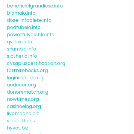
beneficialgrandiose.info
blomaio.info
dosellinfoplete.info
podtubeio.info
powerfulvolatile.info
qvidsio.info
shumaio.info
slotherio.info
cysapluscertification.org
fortnitehacks.org
loginsearch.org
aodecor.org
donorsmatch.org
nowtimes.org
casinoeing.org
livemocha.biz
streetlife.biz
hyves.biz