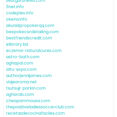
seatgurunews.com
3net.info
codeplex.info
okena.info
akunidpropokerqq.com
bespokecardetailing.com
bestfriendscredit.com
elibrary.biz
eczema-naturalcures.com
astro-bath.com
aghapal.com
altu-expo.com
authorjennijames.com
viajearoma.net
tsutsuji-parkin.com
agharab.com
cheapammousa.com
thepositiveladiessoccerclub.com
recetasdecocinafaciles.com