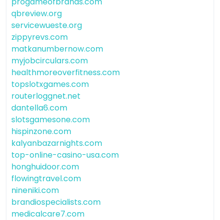
progameofbrands.com
qbreview.org
servicewueste.org
zippyrevs.com
matkanumbernow.com
myjobcirculars.com
healthmoreoverfitness.com
topslotxgames.com
routerloggnet.net
dantella6.com
slotsgamesone.com
hispinzone.com
kalyanbazarnights.com
top-online-casino-usa.com
honghuidoor.com
flowingtravel.com
nineniki.com
brandiospecialists.com
medicalcare7.com