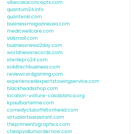
vibecasaconcepts.com
quantum24.info
quantenki.com
businessmagazineusa.com
medicwellcare.com
vidsmall.com
businessnews2day.com
worldnewsrecords.com
sterilepro24.com
solidtechbusiness.com
reviewcardgaming.com
experiencedexpertstowingservice.com
blackheadsshop.com
location-voiture-casablanca.org
kpaulbartelme.com
comedyclubofhiltonhead.com
virtualartsassistant.com
theprimeinfographics.com
cheapvaliumordernow.com