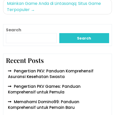
Mainkan Game Anda di Lintasanqq: Situs Game
Terpopuler
Search
Search
Recent Posts
Pengertian PKV: Panduan Komprehensif
Asuransi Kesehatan Swasta
Pengertian PKV Games: Panduan
Komprehensif untuk Pemula
Memahami Domino99: Panduan
Komprehensif untuk Pemain Baru