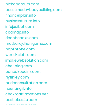
pickabatours.com
beastmode-bodybuilding.com
financelplan.info
businessfuture.info
infojudibet.com
cbdmap.info
deanbeanxn.com
matkarajdhanigame.com
popthrone.com
world-slots.com
imakewebsolution.com
che-blog.com
pancakecoinz.com
flyfinley.com
prideconsultation.com
hountinglil.info
chakraaffirmations.net
bestjokes4u.com