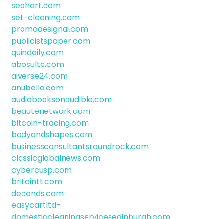
seohart.com
set-cleaning.com
promodesignai.com
publicistspaper.com
quindaily.com
abosulte.com
aiverse24.com
anubella.com
audiobooksonaudible.com
beautenetwork.com
bitcoin-tracing.com
bodyandshapes.com
businessconsultantsroundrock.com
classicglobalnews.com
cybercusp.com
britaintt.com
deconds.com
easycartltd-
domesticcleaningservicesedinburgh.com