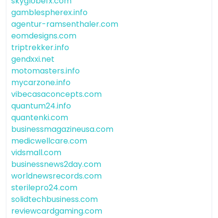
skyglobefx.com
gamblespherex.info
agentur-ramsenthaler.com
eomdesigns.com
triptrekker.info
gendxxi.net
motomasters.info
mycarzone.info
vibecasaconcepts.com
quantum24.info
quantenki.com
businessmagazineusa.com
medicwellcare.com
vidsmall.com
businessnews2day.com
worldnewsrecords.com
sterilepro24.com
solidtechbusiness.com
reviewcardgaming.com