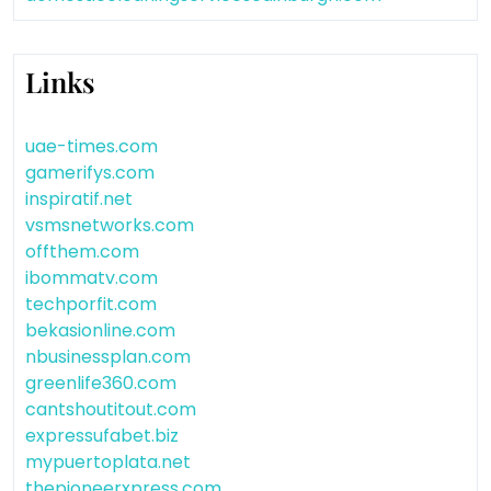
Links
uae-times.com
gamerifys.com
inspiratif.net
vsmsnetworks.com
offthem.com
ibommatv.com
techporfit.com
bekasionline.com
nbusinessplan.com
greenlife360.com
cantshoutitout.com
expressufabet.biz
mypuertoplata.net
thepioneerxpress.com