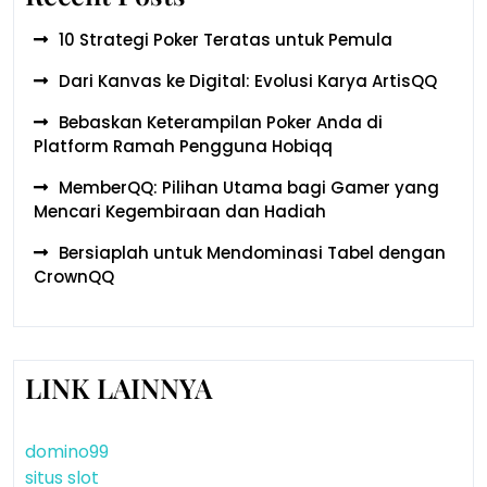
10 Strategi Poker Teratas untuk Pemula
Dari Kanvas ke Digital: Evolusi Karya ArtisQQ
Bebaskan Keterampilan Poker Anda di
Platform Ramah Pengguna Hobiqq
MemberQQ: Pilihan Utama bagi Gamer yang
Mencari Kegembiraan dan Hadiah
Bersiaplah untuk Mendominasi Tabel dengan
CrownQQ
LINK LAINNYA
domino99
situs slot