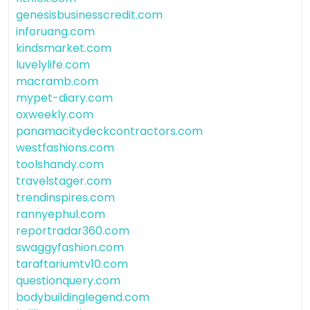
genesisbusinesscredit.com
inforuang.com
kindsmarket.com
luvelylife.com
macramb.com
mypet-diary.com
oxweekly.com
panamacitydeckcontractors.com
westfashions.com
toolshandy.com
travelstager.com
trendinspires.com
rannyephul.com
reportradar360.com
swaggyfashion.com
taraftariumtv10.com
questionquery.com
bodybuildinglegend.com