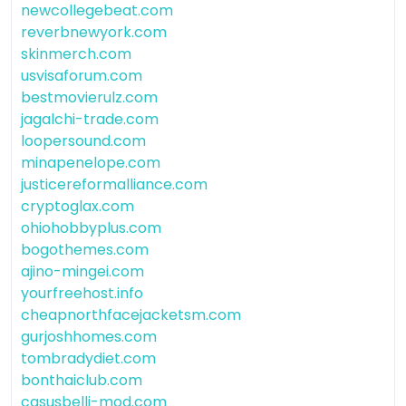
newcollegebeat.com
reverbnewyork.com
skinmerch.com
usvisaforum.com
bestmovierulz.com
jagalchi-trade.com
loopersound.com
minapenelope.com
justicereformalliance.com
cryptoglax.com
ohiohobbyplus.com
bogothemes.com
ajino-mingei.com
yourfreehost.info
cheapnorthfacejacketsm.com
gurjoshhomes.com
tombradydiet.com
bonthaiclub.com
casusbelli-mod.com