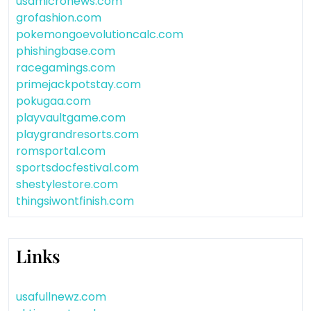
usamicronews.com
grofashion.com
pokemongoevolutioncalc.com
phishingbase.com
racegamings.com
primejackpotstay.com
pokugaa.com
playvaultgame.com
playgrandresorts.com
romsportal.com
sportsdocfestival.com
shestylestore.com
thingsiwontfinish.com
Links
usafullnewz.com