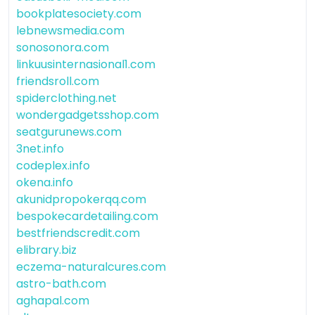
bookplatesociety.com
lebnewsmedia.com
sonosonora.com
linkuusinternasional1.com
friendsroll.com
spiderclothing.net
wondergadgetsshop.com
seatgurunews.com
3net.info
codeplex.info
okena.info
akunidpropokerqq.com
bespokecardetailing.com
bestfriendscredit.com
elibrary.biz
eczema-naturalcures.com
astro-bath.com
aghapal.com