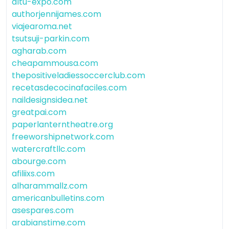
altu-expo.com
authorjennijames.com
viajearoma.net
tsutsuji-parkin.com
agharab.com
cheapammousa.com
thepositiveladiessoccerclub.com
recetasdecocinafaciles.com
naildesignsidea.net
greatpai.com
paperlanterntheatre.org
freeworshipnetwork.com
watercraftllc.com
abourge.com
afiliixs.com
alharammallz.com
americanbulletins.com
asespares.com
arabianstime.com