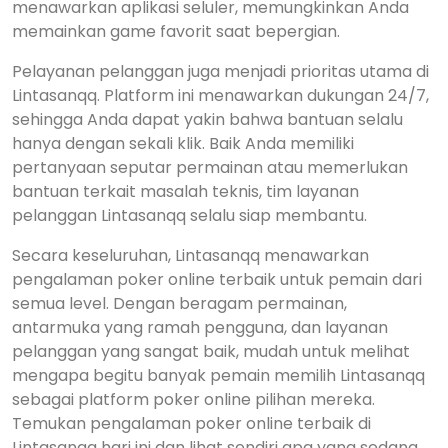
menawarkan aplikasi seluler, memungkinkan Anda
memainkan game favorit saat bepergian.
Pelayanan pelanggan juga menjadi prioritas utama di
Lintasanqq. Platform ini menawarkan dukungan 24/7,
sehingga Anda dapat yakin bahwa bantuan selalu
hanya dengan sekali klik. Baik Anda memiliki
pertanyaan seputar permainan atau memerlukan
bantuan terkait masalah teknis, tim layanan
pelanggan Lintasanqq selalu siap membantu.
Secara keseluruhan, Lintasanqq menawarkan
pengalaman poker online terbaik untuk pemain dari
semua level. Dengan beragam permainan,
antarmuka yang ramah pengguna, dan layanan
pelanggan yang sangat baik, mudah untuk melihat
mengapa begitu banyak pemain memilih Lintasanqq
sebagai platform poker online pilihan mereka.
Temukan pengalaman poker online terbaik di
Lintasanqq hari ini dan lihat sendiri apa yang sedang