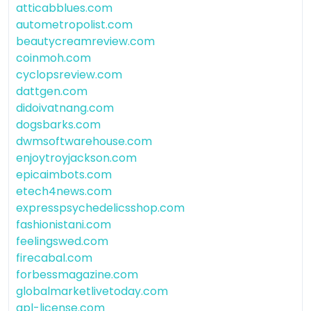
atticabblues.com
autometropolist.com
beautycreamreview.com
coinmoh.com
cyclopsreview.com
dattgen.com
didoivatnang.com
dogsbarks.com
dwmsoftwarehouse.com
enjoytroyjackson.com
epicaimbots.com
etech4news.com
expresspsychedelicsshop.com
fashionistani.com
feelingswed.com
firecabal.com
forbessmagazine.com
globalmarketlivetoday.com
gpl-license.com