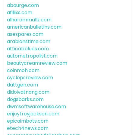
abourge.com
afiliixs.com
alharammallz.com
americanbulletins.com
asespares.com
arabianstime.com
atticabblues.com
autometropolist.com
beautycreamreview.com
coinmoh.com
cyclopsreview.com
dattgen.com
didoivatnang.com
dogsbarks.com
dwmsoftwarehouse.com
enjoytroyjackson.com
epicaimbots.com
etech4news.com