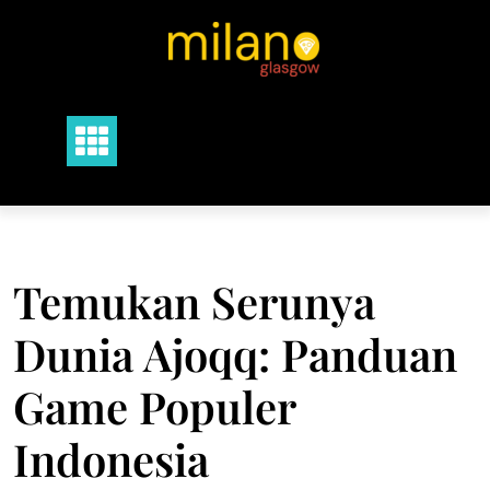
Skip
to
content
Temukan Serunya
Dunia Ajoqq: Panduan
Game Populer
Indonesia