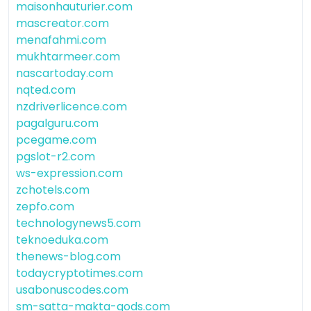
maisonhauturier.com
mascreator.com
menafahmi.com
mukhtarmeer.com
nascartoday.com
nqted.com
nzdriverlicence.com
pagalguru.com
pcegame.com
pgslot-r2.com
ws-expression.com
zchotels.com
zepfo.com
technologynews5.com
teknoeduka.com
thenews-blog.com
todaycryptotimes.com
usabonuscodes.com
sm-satta-makta-gods.com