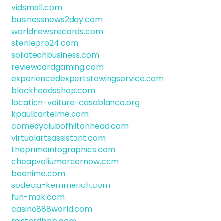
vidsmall.com
businessnews2day.com
worldnewsrecords.com
sterilepro24.com
solidtechbusiness.com
reviewcardgaming.com
experiencedexpertstowingservice.com
blackheadsshop.com
location-voiture-casablanca.org
kpaulbartelme.com
comedyclubofhiltonhead.com
virtualartsassistant.com
theprimeinfographics.com
cheapvaliumordernow.com
beenime.com
sodecia-kemmerich.com
fun-mak.com
casino888world.com
misterdbnb.com