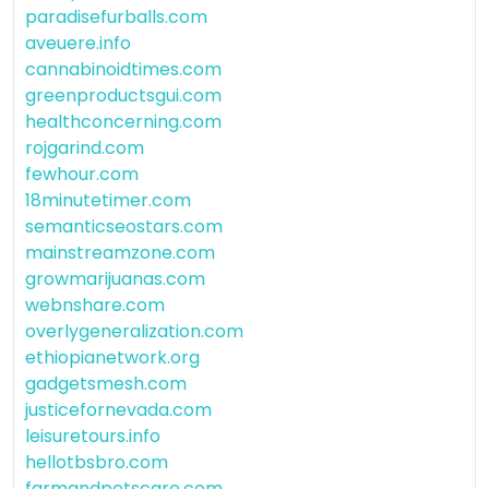
paradisefurballs.com
aveuere.info
cannabinoidtimes.com
greenproductsgui.com
healthconcerning.com
rojgarind.com
fewhour.com
18minutetimer.com
semanticseostars.com
mainstreamzone.com
growmarijuanas.com
webnshare.com
overlygeneralization.com
ethiopianetwork.org
gadgetsmesh.com
justicefornevada.com
leisuretours.info
hellotbsbro.com
farmandpetscare.com