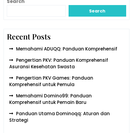
Search
Search
Recent Posts
Memahami ADUQQ: Panduan Komprehensif
Pengertian PKV: Panduan Komprehensif
Asuransi Kesehatan Swasta
Pengertian PKV Games: Panduan
Komprehensif untuk Pemula
Memahami Domino99: Panduan
Komprehensif untuk Pemain Baru
Panduan Utama Dominoqq: Aturan dan
Strategi