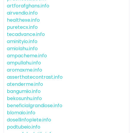
artforafghans.info
airvendio.info
healthexe.info
puretecx.info
tecadvance.info
aminityio.info
amiolahu.info
ampacheme.info
ampullahu.info
aromaxme.info
asserthatecontrast.info
atenderme.info
bangumiio.info
bekosunhu.info
beneficialgrandiose.info
blomaio.info
dosellinfoplete.info
podtubeio.info