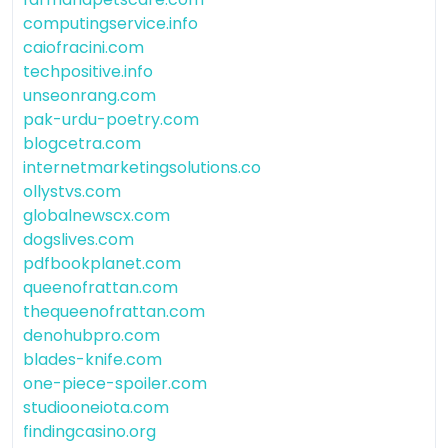
computingservice.info
caiofracini.com
techpositive.info
unseonrang.com
pak-urdu-poetry.com
blogcetra.com
internetmarketingsolutions.co
ollystvs.com
globalnewscx.com
dogslives.com
pdfbookplanet.com
queenofrattan.com
thequeenofrattan.com
denohubpro.com
blades-knife.com
one-piece-spoiler.com
studiooneiota.com
findingcasino.org