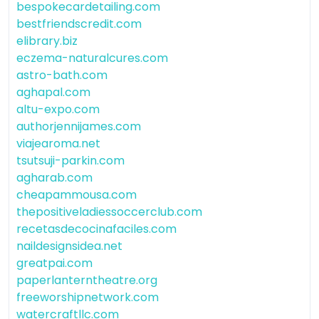
bespokecardetailing.com
bestfriendscredit.com
elibrary.biz
eczema-naturalcures.com
astro-bath.com
aghapal.com
altu-expo.com
authorjennijames.com
viajearoma.net
tsutsuji-parkin.com
agharab.com
cheapammousa.com
thepositiveladiessoccerclub.com
recetasdecocinafaciles.com
naildesignsidea.net
greatpai.com
paperlanterntheatre.org
freeworshipnetwork.com
watercraftllc.com