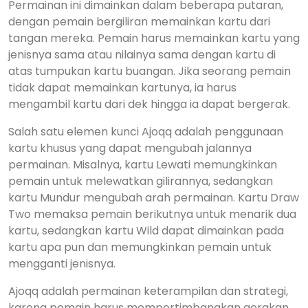
Permainan ini dimainkan dalam beberapa putaran,
dengan pemain bergiliran memainkan kartu dari
tangan mereka. Pemain harus memainkan kartu yang
jenisnya sama atau nilainya sama dengan kartu di
atas tumpukan kartu buangan. Jika seorang pemain
tidak dapat memainkan kartunya, ia harus
mengambil kartu dari dek hingga ia dapat bergerak.
Salah satu elemen kunci Ajoqq adalah penggunaan
kartu khusus yang dapat mengubah jalannya
permainan. Misalnya, kartu Lewati memungkinkan
pemain untuk melewatkan gilirannya, sedangkan
kartu Mundur mengubah arah permainan. Kartu Draw
Two memaksa pemain berikutnya untuk menarik dua
kartu, sedangkan kartu Wild dapat dimainkan pada
kartu apa pun dan memungkinkan pemain untuk
mengganti jenisnya.
Ajoqq adalah permainan keterampilan dan strategi,
karena pemain harus mempertimbangkan gerakan