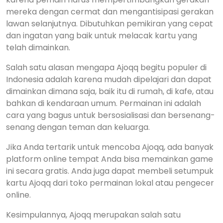
mereka dengan cermat dan mengantisipasi gerakan
lawan selanjutnya. Dibutuhkan pemikiran yang cepat
dan ingatan yang baik untuk melacak kartu yang
telah dimainkan.
Salah satu alasan mengapa Ajoqq begitu populer di
Indonesia adalah karena mudah dipelajari dan dapat
dimainkan dimana saja, baik itu di rumah, di kafe, atau
bahkan di kendaraan umum. Permainan ini adalah
cara yang bagus untuk bersosialisasi dan bersenang-
senang dengan teman dan keluarga.
Jika Anda tertarik untuk mencoba Ajoqq, ada banyak
platform online tempat Anda bisa memainkan game
ini secara gratis. Anda juga dapat membeli setumpuk
kartu Ajoqq dari toko permainan lokal atau pengecer
online.
Kesimpulannya, Ajoqq merupakan salah satu