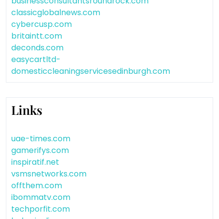
businessconsultantsroundrock.com
classicglobalnews.com
cybercusp.com
britaintt.com
deconds.com
easycartltd-
domesticcleaningservicesedinburgh.com
Links
uae-times.com
gamerifys.com
inspiratif.net
vsmsnetworks.com
offthem.com
ibommatv.com
techporfit.com