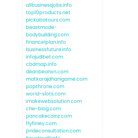
allbusinessjobs.info
top10products.net
pickabatours.com
beastmode-
bodybuilding.com
financelplan.info
businessfuture.info
infojudibet.com
cbdmap.info
deanbeanxn.com
matkarajdhanigame.com
popthrone.com
world-slots.com
imakewebsolution.com
che-blog.com
pancakecoinz.com
flyfinley.com
prideconsultation.com