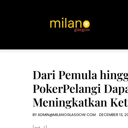
Skip
to
content
Dari Pemula hing
PokerPelangi Dap
Meningkatkan Ket
BY
ADMIN@MILANOGLASGOW.COM
DECEMBER 13, 2