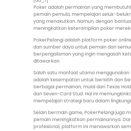
[ad_1]
Poker adalah permainan yang membutuhkan
pemain pemula, mempelajari seluk-beluk
yang menakutkan. Namun, dengan bantuan 
meningkatkan keterampilan poker mereka 
PokerPelangi adalah platform poker onl
dan sumber daya untuk pemain dari semua
berpengalaman yang ingin mengasah keter
ditawarkan.
Salah satu manfaat utama menggunakan P
adalah kesempatan untuk berlatih dan b
berbagai permainan, mulai dari Texas Hol
dan Seven-Card Stud. Hal ini memungkink
mempelajari strategi baru dalam lingku
Selain bermain game, PokerPelangi juga
pemain meningkatkan permainannya. Dari t
profesional, platform ini menawarkan s