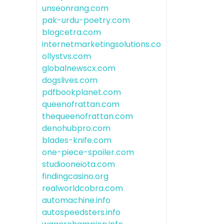
unseonrang.com
pak-urdu-poetry.com
blogcetra.com
internetmarketingsolutions.co
ollystvs.com
globalnewscx.com
dogslives.com
pdfbookplanet.com
queenofrattan.com
thequeenofrattan.com
denohubpro.com
blades-knife.com
one-piece-spoiler.com
studiooneiota.com
findingcasino.org
realworldcobra.com
automachine.info
autospeedsters.info