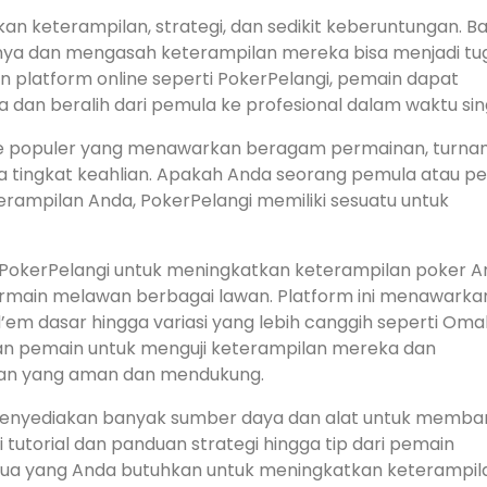
 keterampilan, strategi, dan sedikit keberuntungan. Ba
nya dan mengasah keterampilan mereka bisa menjadi tu
platform online seperti PokerPelangi, pemain dapat
dan beralih dari pemula ke profesional dalam waktu sin
ine populer yang menawarkan beragam permainan, turna
 tingkat keahlian. Apakah Anda seorang pemula atau p
ampilan Anda, PokerPelangi memiliki sesuatu untuk
okerPelangi untuk meningkatkan keterampilan poker A
ermain melawan berbagai lawan. Platform ini menawarka
d’em dasar hingga variasi yang lebih canggih seperti Om
an pemain untuk menguji keterampilan mereka dan
ngan yang aman dan mendukung.
 menyediakan banyak sumber daya dan alat untuk memba
utorial dan panduan strategi hingga tip dari pemain
emua yang Anda butuhkan untuk meningkatkan keterampil